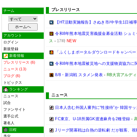
プレスリリース
チーム
【HT活動実施報告】さぬき市/中学生1日補
令和8年熊本地震災害義援金募金活動 シュミット
アカウント
ス
-
17時
NEW
ログイン
新規登録
「ふくしまポータルダウンロードキャンペー
新着情報
プレスリリース (6)
令和8年熊本地震被災地への支援物資協力に
ニュース (13)
8/8・新潟戦 スタメン発表
-
RB大宮アルデ
ブログ (6)
トピックス
ランキング
ニュース
ニュース
試合
日本人含む外国人審判に“性接待”か 韓国サ
ファンサイト
選手公式
FC東京、U-18所属GK渡邊麻舟を2種登録
-
著名人
日程
Jリーグ開幕戦は白熱の逆転劇 だが観客、
予定