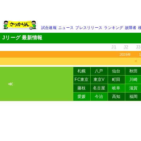
試合速報
ニュース
プレスリリース
ランキング
故障者
Jリーグ 最新情報
J1
J2
J3
2026年
＜
札幌
八戸
仙台
秋田
FC東京
東京V
町田
川崎
≪
藤枝
名古屋
岐阜
滋賀
愛媛
今治
高知
福岡