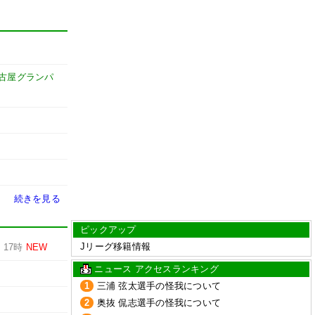
古屋グランパ
続きを見る
ピックアップ
Jリーグ移籍情報
-
17時
NEW
ニュース アクセスランキング
1
三浦 弦太選手の怪我について
2
奥抜 侃志選手の怪我について