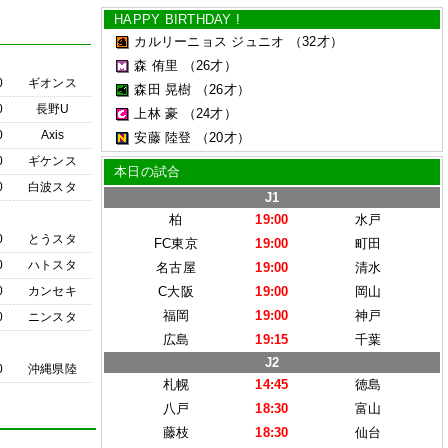
HAPPY BIRTHDAY !
カルリーニョス ジュニオ
（32才）
森 侑里
（26才）
0
ギオンス
森田 晃樹
（26才）
0
長野U
上林 豪
（24才）
0
Axis
安藤 陸登
（20才）
0
ギケンス
本日の試合
0
白波スタ
J1
柏
19:00
水戸
0
とうスタ
FC東京
19:00
町田
0
ハトスタ
名古屋
19:00
清水
0
カンセキ
C大阪
19:00
岡山
福岡
19:00
神戸
0
ニンスタ
広島
19:15
千葉
J2
0
沖縄県陸
札幌
14:45
徳島
八戸
18:30
富山
藤枝
18:30
仙台