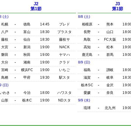
J2
J3
第1節
第1節
8 (土)
8/8 (土)
札幌
-
徳島
14:45
プレド
相模原
-
熊本
18:0
八戸
-
富山
18:30
プラスタ
長野
-
山口
18:0
藤枝
-
仙台
18:30
藤枝サ
鳥取
-
FC大阪
19:0
大宮
-
新潟
19:00
NACK
高知
-
松本
19:0
磐田
-
秋田
19:00
ヤマハ
鹿児島
-
群馬
19:0
大分
-
湘南
19:00
クラド
8/9 (日)
宮崎
-
横浜FC
19:00
いちご
福島
-
讃岐
18:0
鳥栖
-
甲府
19:30
駅スタ
滋賀
-
岐阜
18:3
9 (日)
栃木SC
-
金沢
19:0
いわき
-
今治
18:00
ハワスタ
愛媛
-
奈良
19:0
山形
-
栃木C
19:00
NDスタ
9/9 (水)
琉球
-
北九州
19:0