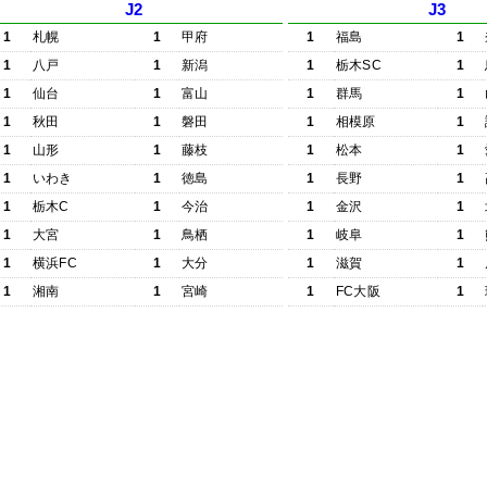
J2
J3
1
札幌
1
甲府
1
福島
1
1
八戸
1
新潟
1
栃木SC
1
1
仙台
1
富山
1
群馬
1
1
秋田
1
磐田
1
相模原
1
1
山形
1
藤枝
1
松本
1
1
いわき
1
徳島
1
長野
1
1
栃木C
1
今治
1
金沢
1
1
大宮
1
鳥栖
1
岐阜
1
1
横浜FC
1
大分
1
滋賀
1
1
湘南
1
宮崎
1
FC大阪
1