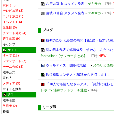
八戸vs富山 スタメン発表
-
ゲキサカ
-
17時
試合 (19)
テレビ放送 (2)
藤枝vs仙台 スタメン発表
-
ゲキサカ
-
17時
ラジオ放送 (5)
イベント (16)
誕生日 (5)
ブログ
チケット発売 (4)
選手出演 (9)
最初の20分と終盤の展開【第1節・栃木SC
キャンプ
初の日本代表で感情爆発「使わないんだった
サイト
すべて (13)
footballnet【サッカーまとめ】
-
17時
NEW
ファンサイト (7)
ヴォルティス、開幕戦黒星…
-
児祭りと徳島
チーム公式 (3)
選手公式
鉄道模型コンテスト2026から撤収します。
-
著名人
メディア (3)
「10人でも勝たなきゃダメ」「絶対に逆転
サイトを推薦
レポ by 浦和フットボール通信
-
16時
選手
選手名鑑
故障者 (2)
リーグ戦
移籍