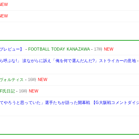
NEW
NEW
戦プレビュー】
-
FOOTBALL TODAY KANAZAWA
-
17時
NEW
ら呼ぶな!」 涙ながらに訴え「俺を何で選んだんだ?」ストライカーの意地
-
ヴォルティス
-
16時
NEW
F氏日記
-
16時
NEW
してやろうと思っていた」選手たちが語った開幕戦 【G大阪戦コメントダイ