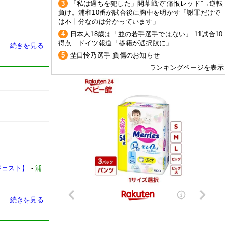
3
「私は過ちを犯した」開幕戦で“痛恨レッド”→逆転
負け。浦和10番が試合後に胸中を明かす「謝罪だけで
は不十分なのは分かっています」
4
日本人18歳は「並の若手選手ではない」 11試合10
得点…ドイツ報道「移籍が選択肢に」
続きを見る
5
埜口怜乃選手 負傷のお知らせ
ランキングページを表示
ジェスト】
-
浦
続きを見る