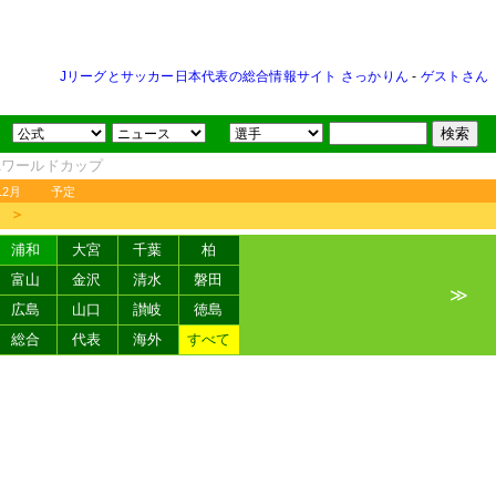
Jリーグとサッカー日本代表の総合情報サイト さっかりん
-
ゲストさん
FAワールドカップ
12月
予定
＞
浦和
大宮
千葉
柏
富山
金沢
清水
磐田
≫
広島
山口
讃岐
徳島
総合
代表
海外
すべて