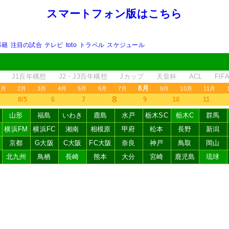
スマートフォン版はこちら
移籍
注目の試合
テレビ
toto
トラベル
スケジュール
J1百年構想
J2・J3百年構想
Jカップ
天皇杯
ACL
FI
8月
1月
2月
3月
4月
5月
6月
7月
9月
10月
11月
8
8/5
6
7
9
10
11
山形
福島
いわき
鹿島
水戸
栃木SC
栃木C
群馬
横浜FM
横浜FC
湘南
相模原
甲府
松本
長野
新潟
京都
G大阪
C大阪
FC大阪
奈良
神戸
鳥取
岡山
北九州
鳥栖
長崎
熊本
大分
宮崎
鹿児島
琉球