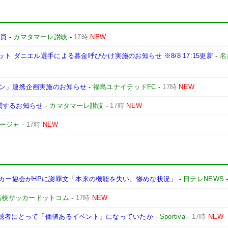
導員
-
カマタマーレ讃岐
-
17時
NEW
 ダニエル選手による募金呼びかけ実施のお知らせ ※8/8 17:15更新
-
名
ン」連携企画実施のお知らせ
-
福島ユナイテッドFC
-
17時
NEW
関するお知らせ
-
カマタマーレ讃岐
-
17時
NEW
ィージャ
-
17時
NEW
ッカー協会がHPに謝罪文「本来の機能を失い、惨めな状況」
-
日テレNEWS
高校サッカードットコム
-
17時
NEW
視聴者にとって「価値あるイベント」になっていたか
-
Sportiva
-
17時
NEW