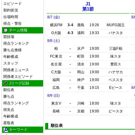
エピソード
J1
第1節
契約状況
出場時間
8/7 (金)
8/
得点・警告
横浜FM
3-4
鹿島
19:26
MUFG国立
チーム情報
G大阪
4-3
浦和
19:33
パナスタ
競技場
8/8 (土)
得点ランキング
柏
-
水戸
19:00
三協F柏
勝ち点推移
FC東京
-
町田
19:00
味スタ
年齢構成
スタッフ
名古屋
-
清水
19:00
豊田ス
関係者ニュース
C大阪
-
岡山
19:00
ハナサカ
関係者エピソード
福岡
-
神戸
19:00
ベススタ
Jリーグ記録
広島
-
千葉
19:15
Eピース
8/
順位表
8/9 (日)
勝ち点
得点ランキング
東京V
-
川崎
18:00
味スタ
得失点
長崎
-
京都
19:00
ピースタ
年齢構成
星取表
順位表
キーワード