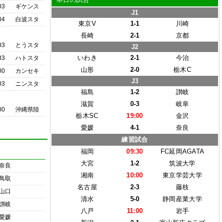
03
ギケンス
J1
04
白波スタ
東京V
1-1
川崎
長崎
2-1
京都
03
とうスタ
J2
いわき
2-1
今治
33
ハトスタ
山形
2-0
栃木C
00
カンセキ
J3
03
ニンスタ
福島
1-2
讃岐
滋賀
0-3
岐阜
00
沖縄県陸
栃木SC
19:00
金沢
愛媛
4-1
奈良
練習試合
福岡
09:30
FC延岡AGATA
大宮
1-2
筑波大学
奈良
湘南
10:00
東京学芸大学
鳥取
名古屋
2-3
藤枝
山口
清水
5-0
静岡産業大学
讃岐
八戸
11:00
岩手
愛媛