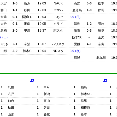
大宮
1-0
新潟
19:03
NACK
高知
0-0
松本
19:
磐田
1-1
秋田
19:03
ヤマハ
鹿児島
1-0
群馬
19:
宮崎
0-1
横浜FC
19:03
いちご
8/9 (日)
大分
0-1
湘南
19:05
クラド
福島
1-2
讃岐
18:
鳥栖
2-0
甲府
19:37
駅スタ
滋賀
0-3
岐阜
18:
9 (日)
栃木SC
-
金沢
19:
いわき
2-1
今治
18:07
ハワスタ
愛媛
4-1
奈良
19:
山形
2-0
栃木C
19:04
NDスタ
9/9 (水)
琉球
-
北九州
19:
J2
J3
1
札幌
1
甲府
1
福島
1
1
八戸
1
新潟
1
栃木SC
1
1
仙台
1
富山
1
群馬
1
1
秋田
1
磐田
1
相模原
1
1
山形
1
藤枝
1
松本
1