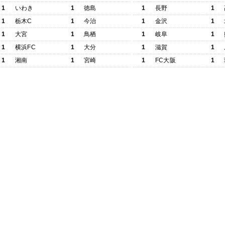
1
いわき
1
徳島
1
長野
1
1
栃木C
1
今治
1
金沢
1
1
大宮
1
鳥栖
1
岐阜
1
1
横浜FC
1
大分
1
滋賀
1
1
湘南
1
宮崎
1
FC大阪
1