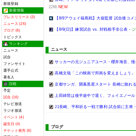
新規登録
22時
NEW
新着情報
プレスリリース (3)
【8/9アウェイ福島戦】大嶽監督 試合後コメ
ニュース (26)
【8/9(日)】練習試合 vs. 対戦相手非公表
-
ジ
ブログ (6)
トピックス
ランキング
ニュース
ニュース
試合
サッカーの元ジュニアユース・櫻井海音、憧
ファンサイト
選手公式
高橋文哉「この映画で邦画を変えましょう」
著名人
日程
京都サンガ、開幕黒星スタート 長崎に敗れ
予定
上田綺世は後半途中で退く、フェイエノール
試合 (16)
テレビ放送
J1長崎、平和祈る一戦で勝利 試合前に主将
ラジオ放送
イベント (4)
誕生日 (4)
ブログ
チケット発売 (6)