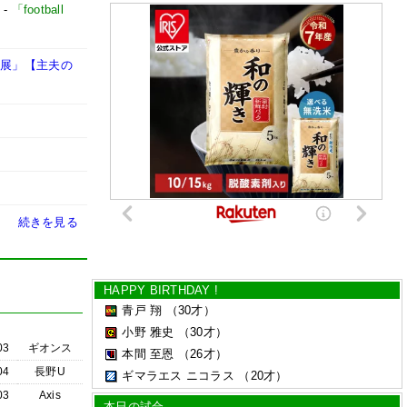
-
「football
個展」【主夫の
続きを見る
HAPPY BIRTHDAY !
青戸 翔
（30才）
小野 雅史
（30才）
03
ギオンス
本間 至恩
（26才）
04
長野U
ギマラエス ニコラス
（20才）
03
Axis
本日の試合