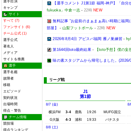
選手出演
【選手コメント J1第1節 福岡-神戸】「
キャンプ
fukuoka」中倉一志
-
22時
NEW
サイト
すべて (7)
無料記事 ”お盆前のまぁまぁ高い時期に福
ファンサイト (6)
部屋】
-
山梨フットボール
-
22時
NEW
チーム公式 (1)
2026年8月4日 アビスパ福岡 雁ノ巣練習
-
hy
選手公式
著名人
第1644回toto最終結果
-
【toto予想】僕の妄想t
メディア
サイトを推薦
味の素スタジアムから帰宅しました。(2026/08
選手
選手名鑑
故障者
リーグ戦
移籍
エピソード
J1
第1節
契約状況
出場時間
8/7 (金)
8/
得点・警告
横浜FM
3-4
鹿島
19:26
MUFG国立
チーム情報
G大阪
4-3
浦和
19:33
パナスタ
競技場
8/8 (土)
得点ランキング