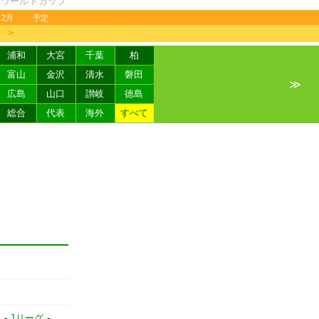
FAワールドカップ
12月
予定
＞
浦和
大宮
千葉
柏
富山
金沢
清水
磐田
≫
広島
山口
讃岐
徳島
総合
代表
海外
すべて
】
-
Jリーグ
-