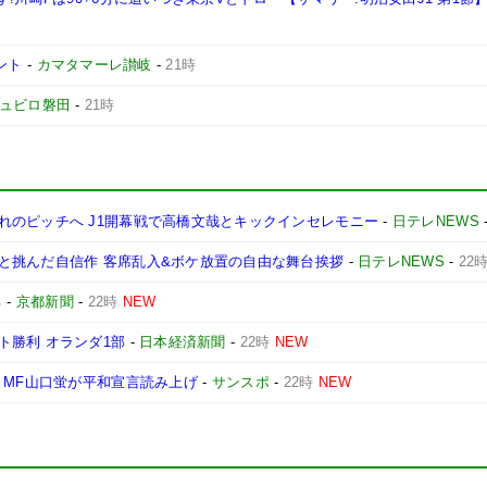
ント
-
カマタマーレ讃岐
-
21時
ュビロ磐田
-
21時
れのピッチへ J1開幕戦で高橋文哉とキックインセレモニー
-
日テレNEWS
と挑んだ自信作 客席乱入&ボケ放置の自由な舞台挨拶
-
日テレNEWS
-
22
る
-
京都新聞
-
22時
NEW
ト勝利 オランダ1部
-
日本経済新聞
-
22時
NEW
・MF山口蛍が平和宣言読み上げ
-
サンスポ
-
22時
NEW