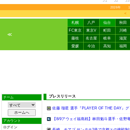
J1
J2
J3
2026年
＜
札幌
八戸
仙台
秋田
FC東京
東京V
町田
川崎
≪
藤枝
名古屋
岐阜
滋賀
愛媛
今治
高知
福岡
プレスリリース
チーム
佐藤 瑠星 選手『PLAYER OF THE DA
【8/9アウェイ福島戦】林田魁斗選手・佐野
アカウント
ログイン
長崎、チアゴ サンタナ2発で京都との接戦制す