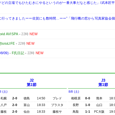
自分がどの立場でもひたむきにやるというのが一番大事だなと感じた」/武本匠平
岡に行ってきましたーー佐賀にも数時間…ーー”「飛行機の窓から写真家協会
brid AVISPA
-
22時
NEW
otoLIFE
-
22時
NEW
/09)
-
F氏日記
-
22時
NEW
J2
J3
第1節
第1節
8 (土)
8/8 (土)
札幌
2-0
徳島
14:50
プレド
相模原
0-0
熊本
18:
八戸
2-0
富山
18:33
プラスタ
長野
1-0
山口
18:
藤枝
2-0
仙台
18:33
藤枝サ
鳥取
1-1
FC大阪
19: