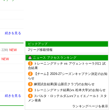
続きを見る
ピックアップ
Jリーグ移籍情報
-
22時
NEW
ニュース アクセスランキング
時
NEW
1
トレーニングマッチ vs アヴェントゥーラ川口 試
合結果
2
【チーム】2026-27シーズンキャプテン決定のお知
らせ
3
練習試合結果(富山新庄クラブ)のお知らせ
4
トレーニングマッチ結果(vs.松本大学)のお知らせ
続きを見る
4
スパルタ・ロッテルダムvsフェイエノールト スタ
メン発表
ランキングページを表示