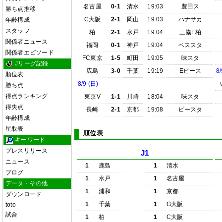
名古屋
0-1
清水
19:03
豊田ス
勝ち点推移
C大阪
2-1
岡山
19:03
ハナサカ
年齢構成
スタッフ
柏
2-1
水戸
19:04
三協F柏
関係者ニュース
福岡
0-1
神戸
19:04
ベススタ
関係者エピソード
FC東京
1-5
町田
19:05
味スタ
Jリーグ記録
広島
3-0
千葉
19:19
Eピース
8/
順位表
8/9 (日)
勝ち点
得点ランキング
東京V
1-1
川崎
18:04
味スタ
得失点
長崎
2-1
京都
19:08
ピースタ
年齢構成
星取表
順位表
キーワード
プレスリリース
J1
ニュース
1
鹿島
1
清水
ブログ
1
水戸
1
名古屋
データ・その他
1
浦和
1
京都
ダウンロード
1
千葉
1
G大阪
toto
試合
1
柏
1
C大阪