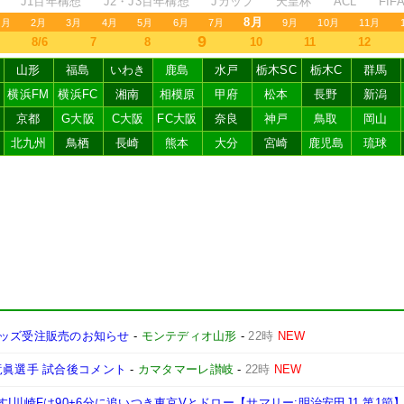
J1百年構想
J2・J3百年構想
Jカップ
天皇杯
ACL
FI
8月
1月
2月
3月
4月
5月
6月
7月
9月
10月
11月
9
8/6
7
8
10
11
12
山形
福島
いわき
鹿島
水戸
栃木SC
栃木C
群馬
横浜FM
横浜FC
湘南
相模原
甲府
松本
長野
新潟
京都
G大阪
C大阪
FC大阪
奈良
神戸
鳥取
岡山
北九州
鳥栖
長崎
熊本
大分
宮崎
鹿児島
琉球
Y』グッズ受注販売のお知らせ
-
モンテディオ山形
-
22時
NEW
竜眞選手 試合後コメント
-
カマタマーレ讃岐
-
22時
NEW
!川崎Fは90+6分に追いつき東京Vとドロー【サマリー:明治安田J1 第1節