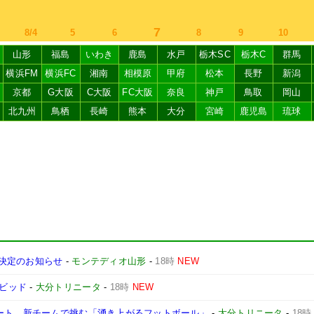
7
8/4
5
6
8
9
10
山形
福島
いわき
鹿島
水戸
栃木SC
栃木C
群馬
横浜FM
横浜FC
湘南
相模原
甲府
松本
長野
新潟
京都
G大阪
C大阪
FC大阪
奈良
神戸
鳥取
岡山
北九州
鳥栖
長崎
熊本
大分
宮崎
鹿児島
琉球
ン決定のお知らせ
-
モンテディオ山形
-
18時
NEW
デイビッド
-
大分トリニータ
-
18時
NEW
タート。新チームで挑む「湧き上がるフットボール」
-
大分トリニータ
-
18時