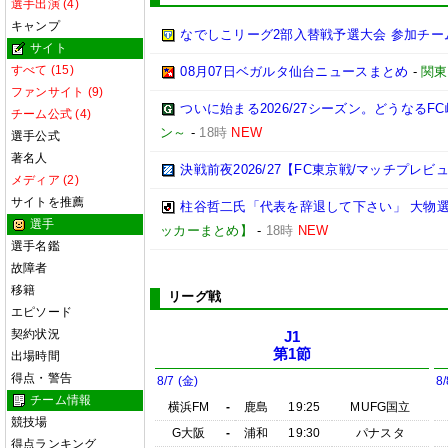
選手出演 (4)
キャンプ
なでしこリーグ2部入替戦予選大会 参加チー
サイト
すべて (15)
08月07日ベガルタ仙台ニュースまとめ
-
関東
ファンサイト (9)
ついに始まる2026/27シーズン。どうなるFC岐阜
チーム公式 (4)
ン～
-
18時
NEW
選手公式
著名人
決戦前夜2026/27【FC東京戦/マッチプレビ
メディア (2)
サイトを推薦
柱谷哲二氏「代表を辞退して下さい」 大物
選手
ッカーまとめ】
-
18時
NEW
選手名鑑
故障者
移籍
リーグ戦
エピソード
契約状況
J1
第1節
出場時間
得点・警告
8/7 (金)
8/
チーム情報
横浜FM
-
鹿島
19:25
MUFG国立
競技場
G大阪
-
浦和
19:30
パナスタ
得点ランキング