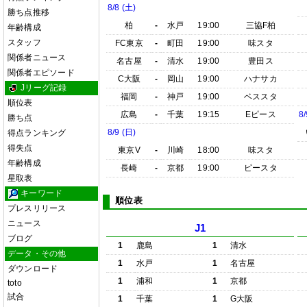
8/8 (土)
勝ち点推移
柏
-
水戸
19:00
三協F柏
年齢構成
スタッフ
FC東京
-
町田
19:00
味スタ
関係者ニュース
名古屋
-
清水
19:00
豊田ス
関係者エピソード
C大阪
-
岡山
19:00
ハナサカ
Jリーグ記録
福岡
-
神戸
19:00
ベススタ
順位表
広島
-
千葉
19:15
Eピース
8/
勝ち点
8/9 (日)
得点ランキング
得失点
東京V
-
川崎
18:00
味スタ
年齢構成
長崎
-
京都
19:00
ピースタ
星取表
キーワード
順位表
プレスリリース
ニュース
J1
ブログ
1
鹿島
1
清水
データ・その他
1
水戸
1
名古屋
ダウンロード
1
浦和
1
京都
toto
試合
1
千葉
1
G大阪