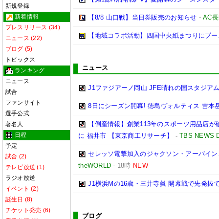
新規登録
新着情報
【8/8 山口戦】当日券販売のお知らせ
-
AC
プレスリリース (34)
【地域コラボ活動】四国中央紙まつりにブー
ニュース (22)
ブログ (5)
トピックス
ニュース
ランキング
ニュース
J1ファジアーノ岡山 JFE晴れの国スタジ
試合
ファンサイト
8日にシーズン開幕! 徳島ヴォルティス 吉本
選手公式
【倒産情報】創業113年のスポーツ用品店が
著名人
日程
に 福井市 【東京商工リサーチ】
-
TBS NEWS 
予定
セレッソ電撃加入のジャクソン・アーバイン、
試合 (2)
theWORLD
-
18時
NEW
テレビ放送 (1)
ラジオ放送
J1横浜Mの16歳・三井寺眞 開幕戦で先発抜
イベント (2)
誕生日 (8)
チケット発売 (6)
ブログ