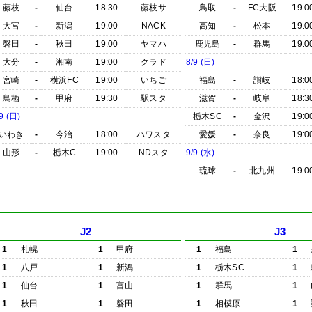
藤枝
-
仙台
18:30
藤枝サ
鳥取
-
FC大阪
19:0
大宮
-
新潟
19:00
NACK
高知
-
松本
19:0
磐田
-
秋田
19:00
ヤマハ
鹿児島
-
群馬
19:0
大分
-
湘南
19:00
クラド
8/9 (日)
宮崎
-
横浜FC
19:00
いちご
福島
-
讃岐
18:0
鳥栖
-
甲府
19:30
駅スタ
滋賀
-
岐阜
18:3
9 (日)
栃木SC
-
金沢
19:0
いわき
-
今治
18:00
ハワスタ
愛媛
-
奈良
19:0
山形
-
栃木C
19:00
NDスタ
9/9 (水)
琉球
-
北九州
19:0
J2
J3
1
札幌
1
甲府
1
福島
1
1
八戸
1
新潟
1
栃木SC
1
1
仙台
1
富山
1
群馬
1
1
秋田
1
磐田
1
相模原
1