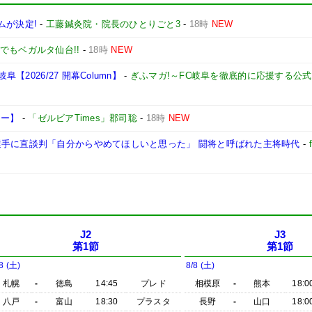
ムが決定!
-
工藤鍼灸院・院長のひとりごと3
-
18時
NEW
でもベガルタ仙台!!
-
18時
NEW
【2026/27 開幕Column】
-
ぎふマガ!～FC岐阜を徹底的に応援する公
ュー】
-
「ゼルビアTimes」郡司聡
-
18時
NEW
選手に直談判「自分からやめてほしいと思った」 闘将と呼ばれた主将時代
-
J2
J3
第1節
第1節
8 (土)
8/8 (土)
札幌
-
徳島
14:45
プレド
相模原
-
熊本
18:0
八戸
-
富山
18:30
プラスタ
長野
-
山口
18:0