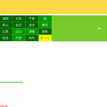
＞
浦和
大宮
千葉
柏
富山
金沢
清水
磐田
≫
広島
山口
讃岐
徳島
総合
代表
海外
すべて
NEW