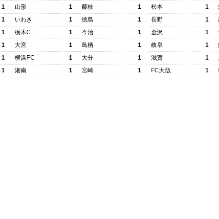
1
山形
1
藤枝
1
松本
1
1
いわき
1
徳島
1
長野
1
1
栃木C
1
今治
1
金沢
1
1
大宮
1
鳥栖
1
岐阜
1
1
横浜FC
1
大分
1
滋賀
1
1
湘南
1
宮崎
1
FC大阪
1