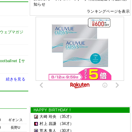
知らせ
ランキングページを表示
式ウェブマガジ
footballnet【サ
続きを見る
HAPPY BIRTHDAY !
大崎 玲央
（35才）
0
ギオンス
村上 昌謙
（34才）
0
長野U
荒木 隼人
（30才）