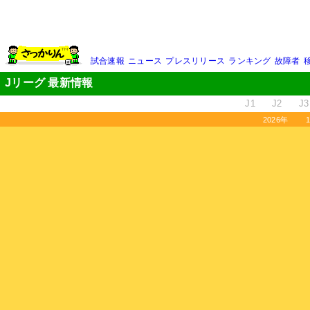
試合速報
ニュース
プレスリリース
ランキング
故障者
Jリーグ 最新情報
J1
J2
J3
2026年