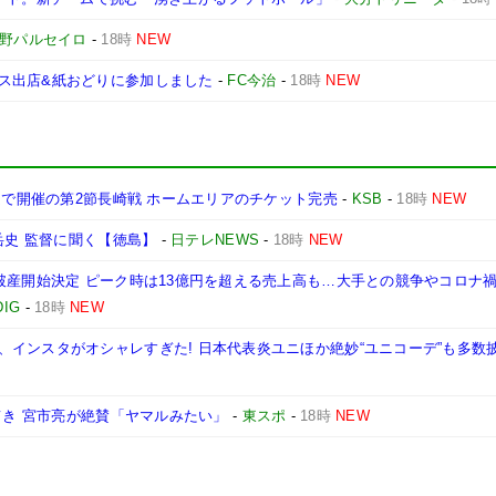
長野パルセイロ
-
18時
NEW
ス出店&紙おどりに参加しました
-
FC今治
-
18時
NEW
アムで開催の第2節長崎戦 ホームエリアのチケット完売
-
KSB
-
18時
NEW
岳史 監督に聞く【徳島】
-
日テレNEWS
-
18時
NEW
破産開始決定 ピーク時は13億円を超える売上高も…大手との競争やコロナ
DIG
-
18時
NEW
インスタがオシャレすぎた! 日本代表炎ユニほか絶妙“ユニコーデ”も多数
てき 宮市亮が絶賛「ヤマルみたい」
-
東スポ
-
18時
NEW