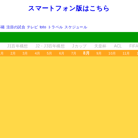
スマートフォン版はこちら
移籍
注目の試合
テレビ
toto
トラベル
スケジュール
J1百年構想
J2・J3百年構想
Jカップ
天皇杯
ACL
FI
8月
1月
2月
3月
4月
5月
6月
7月
9月
10月
11月