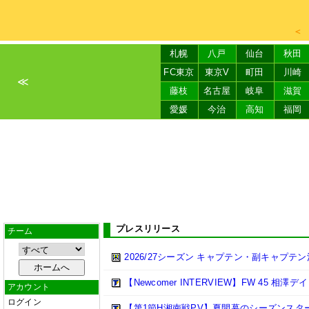
＜
札幌
八戸
仙台
秋田
FC東京
東京V
町田
川崎
≪
藤枝
名古屋
岐阜
滋賀
愛媛
今治
高知
福岡
プレスリリース
チーム
2026/27シーズン キャプテン・副キャプテ
【Newcomer INTERVIEW】FW 45 相澤
アカウント
ログイン
【第1節H湘南戦PV】夏開幕のシーズンス