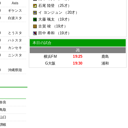
0
Axis
石尾 陸登
（25才）
0
ギケンス
イ ヨンジュン
（20才）
0
白波スタ
大藤 颯太
（19才）
古賀 竣
（19才）
0
とうスタ
田中 希和
（19才）
0
ハトスタ
本日の試合
0
カンセキ
J1
0
ニンスタ
横浜FM
19:25
鹿島
G大阪
19:30
浦和
0
沖縄県陸
奈良
鳥取
山口
讃岐