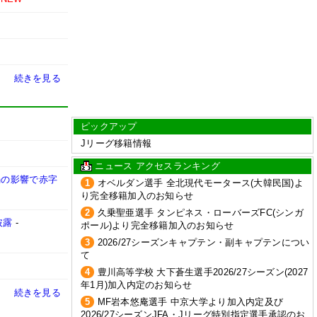
続きを見る
ピックアップ
Jリーグ移籍情報
ニュース アクセスランキング
禍の影響で赤字
1
オベルダン選手 全北現代モータース(大韓民国)よ
り完全移籍加入のお知らせ
2
久乗聖亜選手 タンピネス・ローバーズFC(シンガ
披露
-
ポール)より完全移籍加入のお知らせ
3
2026/27シーズンキャプテン・副キャプテンについ
て
4
豊川高等学校 大下蒼生選手2026/27シーズン(2027
年1月)加入内定のお知らせ
続きを見る
5
MF岩本悠庵選手 中京大学より加入内定及び
2026/27シーズンJFA・Jリーグ特別指定選手承認のお