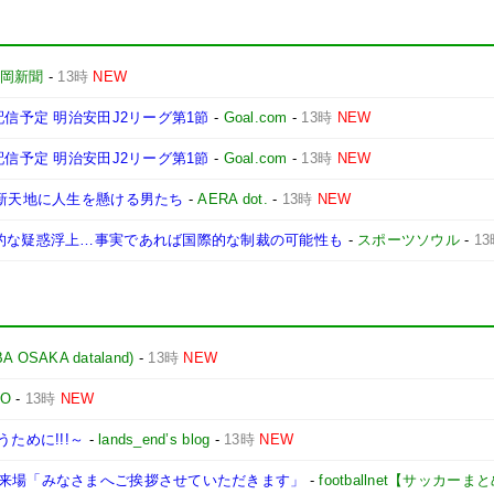
岡新聞
-
13時
NEW
配信予定 明治安田J2リーグ第1節
-
Goal.com
-
13時
NEW
配信予定 明治安田J2リーグ第1節
-
Goal.com
-
13時
NEW
、新天地に人生を懸ける男たち
-
AERA dot.
-
13時
NEW
命的な疑惑浮上…事実であれば国際的な制裁の可能性も
-
スポーツソウル
-
1
AKA dataland)
-
13時
NEW
TO
-
13時
NEW
ために!!!～
-
lands_end’s blog
-
13時
NEW
に来場「みなさまへご挨拶させていただきます」
-
footballnet【サッカーま