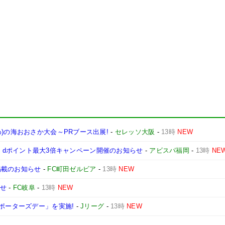
)の海おおさか大会～PRブース出展!
-
セレッソ大阪
-
13時
NEW
como】 dポイント最大3倍キャンペーン開催のお知らせ
-
アビスパ福岡
-
13時
NE
掲載のお知らせ
-
FC町田ゼルビア
-
13時
NEW
らせ
-
FC岐阜
-
13時
NEW
サポーターズデー」を実施!
-
Jリーグ
-
13時
NEW