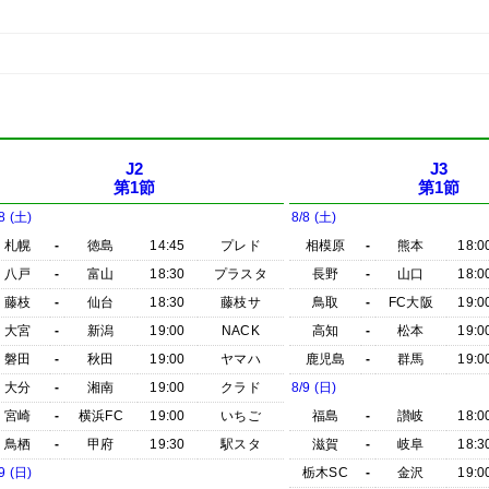
J2
J3
第1節
第1節
8 (土)
8/8 (土)
札幌
-
徳島
14:45
プレド
相模原
-
熊本
18:0
八戸
-
富山
18:30
プラスタ
長野
-
山口
18:0
藤枝
-
仙台
18:30
藤枝サ
鳥取
-
FC大阪
19:0
大宮
-
新潟
19:00
NACK
高知
-
松本
19:0
磐田
-
秋田
19:00
ヤマハ
鹿児島
-
群馬
19:0
大分
-
湘南
19:00
クラド
8/9 (日)
宮崎
-
横浜FC
19:00
いちご
福島
-
讃岐
18:0
鳥栖
-
甲府
19:30
駅スタ
滋賀
-
岐阜
18:3
9 (日)
栃木SC
-
金沢
19:0