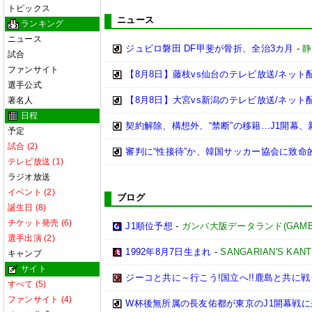
トピックス
ニュース
ランキング
ニュース
ジュビロ磐田 DF甲斐が骨折、全治3カ月
-
静
試合
ファンサイト
【8月8日】藤枝vs仙台のテレビ放送/ネット
選手公式
【8月8日】大宮vs新潟のテレビ放送/ネット
著名人
日程
契約解除、構想外、“禁断”の移籍…J1開幕
予定
試合 (2)
審判に“性接待”か、韓国サッカー協会に致
テレビ放送 (1)
ラジオ放送
イベント (2)
ブログ
誕生日 (8)
チケット発売 (6)
J1順位予想
-
ガンバ大阪データランド(GAMBA OS
選手出演 (2)
1992年8月7日生まれ
-
SANGARIAN'S KAN
キャンプ
サイト
ジーコと共に～行こう!国立へ!!鹿島と共に戦う
すべて (5)
ファンサイト (4)
W杯後無所属の長友佑都が東京のJ1開幕戦