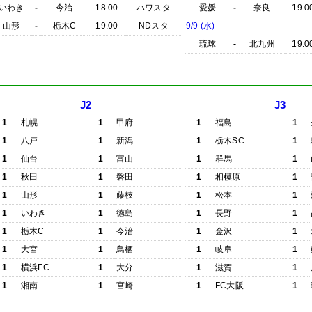
いわき
-
今治
18:00
ハワスタ
愛媛
-
奈良
19:0
山形
-
栃木C
19:00
NDスタ
9/9 (水)
琉球
-
北九州
19:0
J2
J3
1
札幌
1
甲府
1
福島
1
1
八戸
1
新潟
1
栃木SC
1
1
仙台
1
富山
1
群馬
1
1
秋田
1
磐田
1
相模原
1
1
山形
1
藤枝
1
松本
1
1
いわき
1
徳島
1
長野
1
1
栃木C
1
今治
1
金沢
1
1
大宮
1
鳥栖
1
岐阜
1
1
横浜FC
1
大分
1
滋賀
1
1
湘南
1
宮崎
1
FC大阪
1