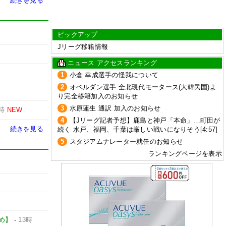
続きを見る
ピックアップ
Jリーグ移籍情報
ニュース アクセスランキング
1
小倉 幸成選手の怪我について
2
オベルダン選手 全北現代モータース(大韓民国)よ
り完全移籍加入のお知らせ
3
水原蓮生 通訳 加入のお知らせ
3時
NEW
4
【Jリーグ記者予想】鹿島と神戸「本命」…町田が
続きを見る
続く 水戸、福岡、千葉は厳しい戦いになりそう[4:57]
5
スタジアムナレーター就任のお知らせ
ランキングページを表示
とめ】
-
13時