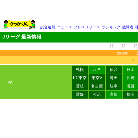
試合速報
ニュース
プレスリリース
ランキング
故障者
Jリーグ 最新情報
J1
J2
J3
2026年
＜
札幌
八戸
仙台
秋田
FC東京
東京V
町田
川崎
≪
藤枝
名古屋
岐阜
滋賀
愛媛
今治
高知
福岡