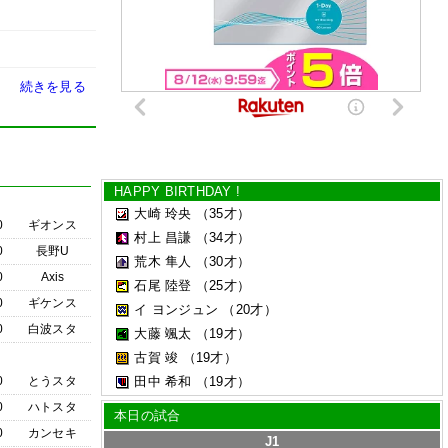
続きを見る
HAPPY BIRTHDAY !
大崎 玲央
（35才）
0
ギオンス
村上 昌謙
（34才）
0
長野U
荒木 隼人
（30才）
0
Axis
石尾 陸登
（25才）
0
ギケンス
イ ヨンジュン
（20才）
0
白波スタ
大藤 颯太
（19才）
古賀 竣
（19才）
0
とうスタ
田中 希和
（19才）
0
ハトスタ
本日の試合
0
カンセキ
J1