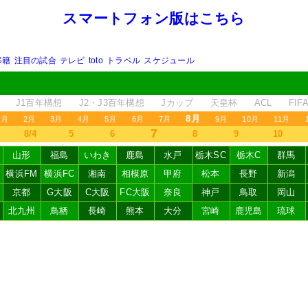
スマートフォン版はこちら
移籍
注目の試合
テレビ
toto
トラベル
スケジュール
J1百年構想
J2・J3百年構想
Jカップ
天皇杯
ACL
FI
8月
1月
2月
3月
4月
5月
6月
7月
9月
10月
11月
7
8/4
5
6
8
9
10
山形
福島
いわき
鹿島
水戸
栃木SC
栃木C
群馬
横浜FM
横浜FC
湘南
相模原
甲府
松本
長野
新潟
京都
G大阪
C大阪
FC大阪
奈良
神戸
鳥取
岡山
北九州
鳥栖
長崎
熊本
大分
宮崎
鹿児島
琉球