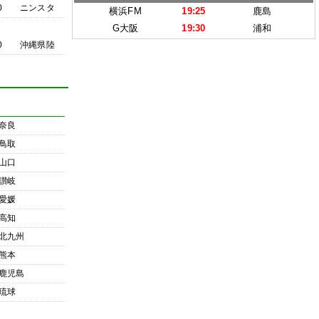
0
ニンスタ
横浜FM
19:25
鹿島
G大阪
19:30
浦和
0
沖縄県陸
奈良
鳥取
山口
讃岐
愛媛
高知
北九州
熊本
鹿児島
琉球