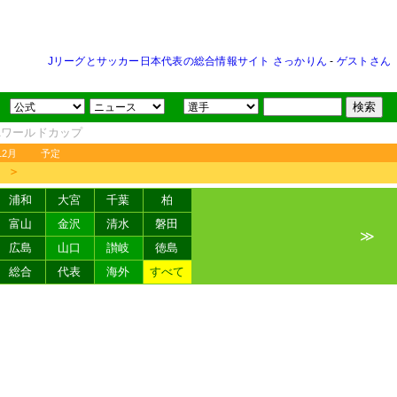
Jリーグとサッカー日本代表の総合情報サイト さっかりん
-
ゲストさん
FAワールドカップ
12月
予定
＞
浦和
大宮
千葉
柏
富山
金沢
清水
磐田
≫
広島
山口
讃岐
徳島
総合
代表
海外
すべて