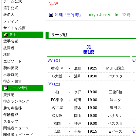
チーム公式
NEW
選手公式
著名人
沖縄「三竹寿」
-
Tokyo Junky Life
-
12時
メディア
サイトを推薦
選手
リーグ戦
選手名鑑
J1
故障者
第1節
移籍
8/7 (金)
8/
エピソード
契約状況
横浜FM
-
鹿島
19:25
MUFG国立
出場時間
G大阪
-
浦和
19:30
パナスタ
得点・警告
8/8 (土)
チーム情報
柏
-
水戸
19:00
三協F柏
競技場
FC東京
-
町田
19:00
味スタ
得点ランキング
名古屋
-
清水
19:00
豊田ス
勝ち点推移
年齢構成
C大阪
-
岡山
19:00
ハナサカ
スタッフ
福岡
-
神戸
19:00
ベススタ
関係者ニュース
広島
-
千葉
19:15
Eピース
8/
関係者エピソード