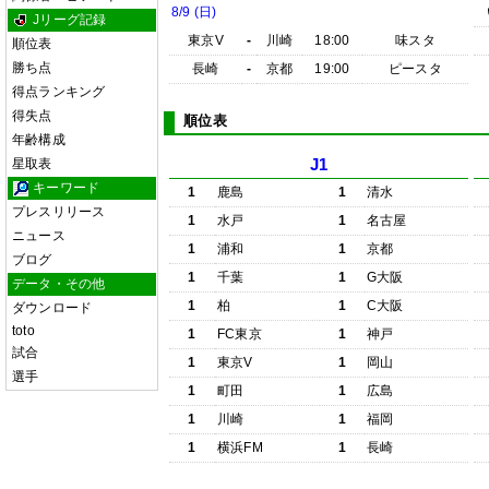
8/9 (日)
Jリーグ記録
東京V
-
川崎
18:00
味スタ
順位表
勝ち点
長崎
-
京都
19:00
ピースタ
得点ランキング
得失点
順位表
年齢構成
星取表
J1
キーワード
1
鹿島
1
清水
プレスリリース
1
水戸
1
名古屋
ニュース
1
浦和
1
京都
ブログ
1
千葉
1
G大阪
データ・その他
1
柏
1
C大阪
ダウンロード
toto
1
FC東京
1
神戸
試合
1
東京V
1
岡山
選手
1
町田
1
広島
1
川崎
1
福岡
1
横浜FM
1
長崎