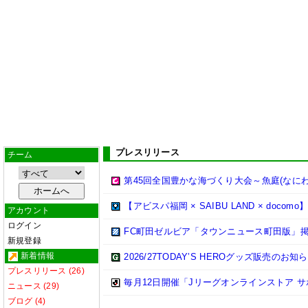
プレスリリース
チーム
第45回全国豊かな海づくり大会～魚庭(なにわ
【アビスパ福岡 × SAIBU LAND × do
アカウント
ログイン
FC町田ゼルビア「タウンニュース町田版」
新規登録
新着情報
2026/27TODAY’S HEROグッズ販売のお知
プレスリリース (26)
毎月12日開催「Jリーグオンラインストア 
ニュース (29)
ブログ (4)