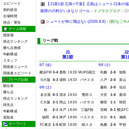
エピソード
【J1第1節 広島×千葉】広島はシュート21本
契約状況
復帰の川村がいきなりゴール
-
ドメサカブログ
-
2
出場時間
シュートが枠に飛ばない(2026.8.8)
-
(新)なごや
得点・警告
チーム情報
競技場
リーグ戦
得点ランキング
勝ち点推移
J1
J2
年齢構成
第1節
第1
スタッフ
8/7 (金)
8/8 (土)
関係者ニュース
横浜FM
3-4
鹿島
19:26
MUFG国立
札幌
2-0
徳島
関係者エピソード
Jリーグ記録
G大阪
4-3
浦和
19:33
パナスタ
八戸
2-0
富山
順位表
8/8 (土)
藤枝
2-0
仙台
勝ち点
名古屋
0-1
清水
19:03
豊田ス
大宮
1-0
新潟
得点ランキング
C大阪
2-1
岡山
19:03
ハナサカ
磐田
1-1
秋田
得失点
柏
2-1
水戸
19:04
三協F柏
宮崎
0-1
横浜FC
年齢構成
福岡
0-1
神戸
19:04
ベススタ
大分
0-1
湘南
星取表
キーワード
FC東京
1-5
町田
19:05
味スタ
鳥栖
2-0
甲府