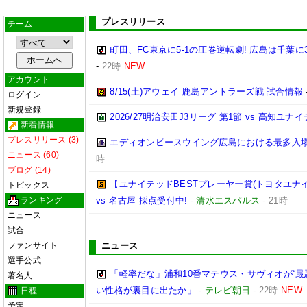
プレスリリース
チーム
町田、FC東京に5-1の圧巻逆転劇! 広島は千葉に
-
22時
NEW
アカウント
8/15(土)アウェイ 鹿島アントラーズ戦 試合情報
ログイン
新規登録
2026/27明治安田J3リーグ 第1節 vs 高知ユ
新着情報
プレスリリース (3)
エディオンピースウイング広島における最多入
ニュース (60)
時
ブログ (14)
【ユナイテッドBESTプレーヤー賞(トヨタユナイテッ
トピックス
ランキング
vs 名古屋 採点受付中!
-
清水エスパルス
-
21時
ニュース
試合
ファンサイト
ニュース
選手公式
「軽率だな」浦和10番マテウス・サヴィオが“最
著名人
い性格が裏目に出たか」
-
テレビ朝日
-
22時
NEW
日程
予定