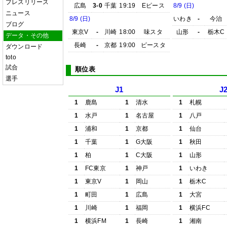
プレスリリース
広島
3-0
千葉
19:19
Eピース
8/9 (日)
ニュース
8/9 (日)
いわき
-
今治
ブログ
東京V
-
川崎
18:00
味スタ
山形
-
栃木C
データ・その他
長崎
-
京都
19:00
ピースタ
ダウンロード
toto
試合
順位表
選手
J1
J
1
鹿島
1
清水
1
札幌
1
水戸
1
名古屋
1
八戸
1
浦和
1
京都
1
仙台
1
千葉
1
G大阪
1
秋田
1
柏
1
C大阪
1
山形
1
FC東京
1
神戸
1
いわき
1
東京V
1
岡山
1
栃木C
1
町田
1
広島
1
大宮
1
川崎
1
福岡
1
横浜FC
1
横浜FM
1
長崎
1
湘南