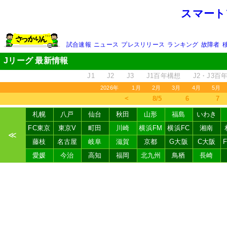
スマート
試合速報
ニュース
プレスリリース
ランキング
故障者
Jリーグ 最新情報
J1
J2
J3
J1百年構想
J2・J3百
2026年
1月
2月
3月
4月
5月
＜
8/5
6
7
札幌
八戸
仙台
秋田
山形
福島
いわき
FC東京
東京V
町田
川崎
横浜FM
横浜FC
湘南
≪
藤枝
名古屋
岐阜
滋賀
京都
G大阪
C大阪
愛媛
今治
高知
福岡
北九州
鳥栖
長崎