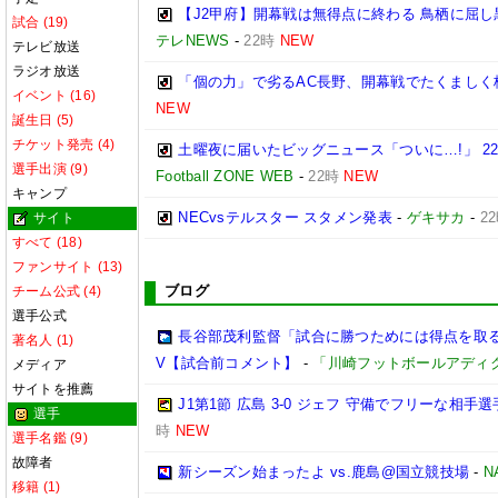
【J2甲府】開幕戦は無得点に終わる 鳥栖に屈し
試合 (19)
テレNEWS
-
22時
NEW
テレビ放送
ラジオ放送
「個の力」で劣るAC長野、開幕戦でたくましく
イベント (16)
NEW
誕生日 (5)
チケット発売 (4)
土曜夜に届いたビッグニュース「ついに…!」 2
選手出演 (9)
Football ZONE WEB
-
22時
NEW
キャンプ
NECvsテルスター スタメン発表
-
ゲキサカ
-
2
サイト
すべて (18)
ファンサイト (13)
ブログ
チーム公式 (4)
選手公式
長谷部茂利監督「試合に勝つためには得点を取る。
著名人 (1)
V【試合前コメント】
-
「川崎フットボールアディ
メディア
サイトを推薦
J1第1節 広島 3-0 ジェフ 守備でフリーな相
選手
時
NEW
選手名鑑 (9)
故障者
新シーズン始まったよ vs.鹿島@国立競技場
-
N
移籍 (1)