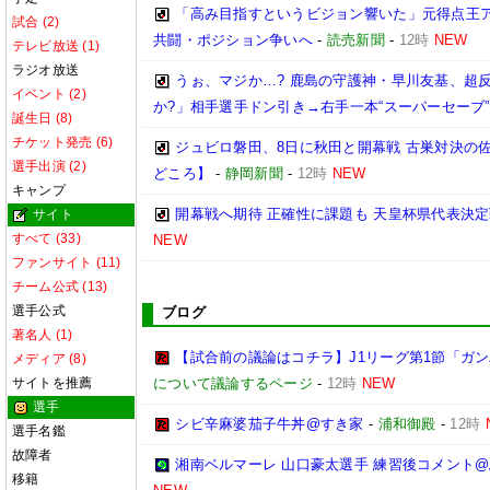
「高み目指すというビジョン響いた」元得点王ア
試合 (2)
共闘・ポジション争いへ
-
読売新聞
-
12時
NEW
テレビ放送 (1)
ラジオ放送
うぉ、マジか…? 鹿島の守護神・早川友基、超反
イベント (2)
か?」相手選手ドン引き→右手一本“スーパーセーブ”
誕生日 (8)
チケット発売 (6)
ジュビロ磐田、8日に秋田と開幕戦 古巣対決の
選手出演 (2)
どころ】
-
静岡新聞
-
12時
NEW
キャンプ
開幕戦へ期待 正確性に課題も 天皇杯県代表決定戦
サイト
すべて (33)
NEW
ファンサイト (11)
チーム公式 (13)
選手公式
ブログ
著名人 (1)
【試合前の議論はコチラ】J1リーグ第1節「ガン
メディア (8)
サイトを推薦
について議論するページ
-
12時
NEW
選手
シビ辛麻婆茄子牛丼@すき家
-
浦和御殿
-
12時
選手名鑑
故障者
湘南ベルマーレ 山口豪太選手 練習後コメント@馬入 
移籍