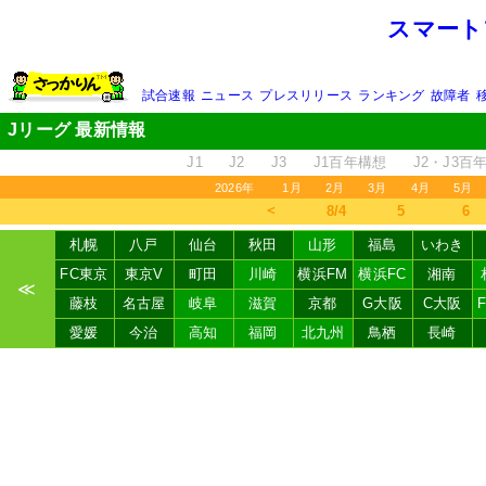
スマート
試合速報
ニュース
プレスリリース
ランキング
故障者
Jリーグ 最新情報
J1
J2
J3
J1百年構想
J2・J3百
2026年
1月
2月
3月
4月
5月
＜
8/4
5
6
札幌
八戸
仙台
秋田
山形
福島
いわき
FC東京
東京V
町田
川崎
横浜FM
横浜FC
湘南
≪
藤枝
名古屋
岐阜
滋賀
京都
G大阪
C大阪
愛媛
今治
高知
福岡
北九州
鳥栖
長崎