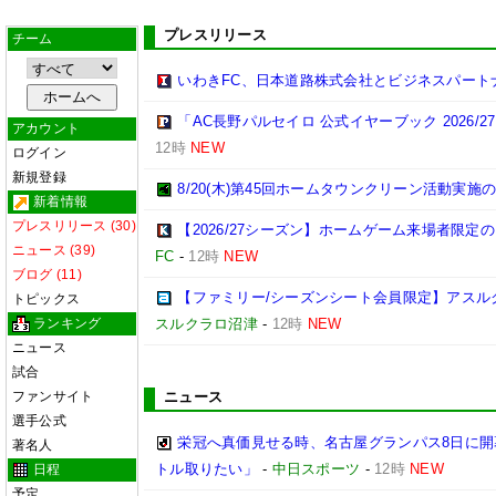
プレスリリース
チーム
いわきFC、日本道路株式会社とビジネスパート
「AC長野パルセイロ 公式イヤーブック 2026/
アカウント
12時
NEW
ログイン
新規登録
8/20(木)第45回ホームタウンクリーン活動実施
新着情報
プレスリリース (30)
【2026/27シーズン】ホームゲーム来場者限定の
ニュース (39)
FC
-
12時
NEW
ブログ (11)
【ファミリー/シーズンシート会員限定】アスル
トピックス
ランキング
スルクラロ沼津
-
12時
NEW
ニュース
試合
ファンサイト
ニュース
選手公式
栄冠へ真価見せる時、名古屋グランパス8日に開
著名人
トル取りたい」
-
中日スポーツ
-
12時
NEW
日程
予定