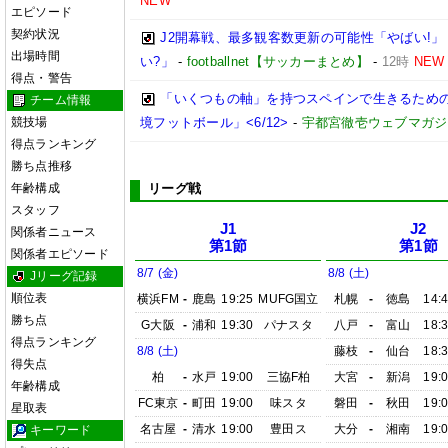
NEW
エピソード
契約状況
J2開幕戦、最多観客数更新の可能性「やばい!」
出場時間
い?」
-
footballnet【サッカーまとめ】
-
12時
NEW
得点・警告
「いくつもの軸」を持つスペインで生きるための
チーム情報
競技場
境フットボール」<6/12>
-
宇都宮徹壱ウェブマガジ
得点ランキング
勝ち点推移
年齢構成
リーグ戦
スタッフ
J1
J2
関係者ニュース
第1節
第1節
関係者エピソード
8/7 (金)
8/8 (土)
Jリーグ記録
順位表
横浜FM
-
鹿島
19:25
MUFG国立
札幌
-
徳島
14:
勝ち点
G大阪
-
浦和
19:30
パナスタ
八戸
-
富山
18:
得点ランキング
8/8 (土)
藤枝
-
仙台
18:
得失点
柏
-
水戸
19:00
三協F柏
大宮
-
新潟
19:
年齢構成
FC東京
-
町田
19:00
味スタ
磐田
-
秋田
19:
星取表
名古屋
-
清水
19:00
豊田ス
大分
-
湘南
19:
キーワード