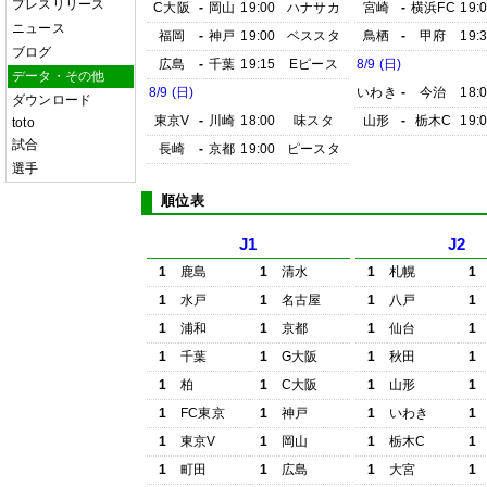
プレスリリース
C大阪
-
岡山
19:00
ハナサカ
宮崎
-
横浜FC
19:
ニュース
福岡
-
神戸
19:00
ベススタ
鳥栖
-
甲府
19:
ブログ
広島
-
千葉
19:15
Eピース
8/9 (日)
データ・その他
8/9 (日)
いわき
-
今治
18:
ダウンロード
東京V
-
川崎
18:00
味スタ
山形
-
栃木C
19:
toto
試合
長崎
-
京都
19:00
ピースタ
選手
順位表
J1
J2
1
鹿島
1
清水
1
札幌
1
1
水戸
1
名古屋
1
八戸
1
1
浦和
1
京都
1
仙台
1
1
千葉
1
G大阪
1
秋田
1
1
柏
1
C大阪
1
山形
1
1
FC東京
1
神戸
1
いわき
1
1
東京V
1
岡山
1
栃木C
1
1
町田
1
広島
1
大宮
1