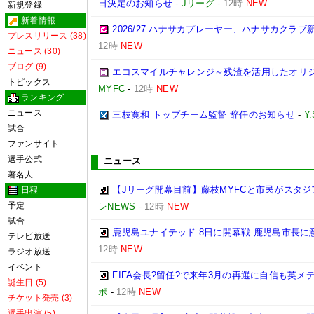
日決定のお知らせ
-
Jリーグ
-
12時
NEW
新規登録
新着情報
2026/27 ハナサカプレーヤー、ハナサカクラ
プレスリリース (38)
12時
NEW
ニュース (30)
ブログ (9)
エコスマイルチャレンジ～残渣を活用したオリ
トピックス
MYFC
-
12時
NEW
ランキング
ニュース
三枝寛和 トップチーム監督 辞任のお知らせ
-
Y
試合
ファンサイト
選手公式
ニュース
著名人
【Jリーグ開幕目前】藤枝MYFCと市民がスタジア
日程
予定
レNEWS
-
12時
NEW
試合
鹿児島ユナイテッド 8日に開幕戦 鹿児島市長に
テレビ放送
12時
NEW
ラジオ放送
イベント
FIFA会長?留任?で来年3月の再選に自信も英
誕生日 (5)
ポ
-
12時
NEW
チケット発売 (3)
選手出演 (5)