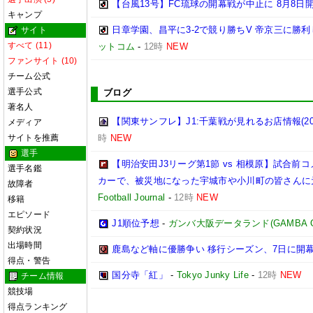
【台風13号】FC琉球の開幕戦が中止に 8月8日
キャンプ
日章学園、昌平に3-2で競り勝ちV 帝京三に勝
サイト
すべて (11)
ットコム
-
12時
NEW
ファンサイト (10)
チーム公式
選手公式
ブログ
著名人
【関東サンフレ】J1:千葉戦が見れるお店情報(2026
メディア
サイトを推薦
時
NEW
選手
【明治安田J3リーグ第1節 vs 相模原】試合
選手名鑑
カーで、被災地になった宇城市や小川町の皆さんに
故障者
Football Journal
-
12時
NEW
移籍
エピソード
J1順位予想
-
ガンバ大阪データランド(GAMBA OSAK
契約状況
出場時間
鹿島など軸に優勝争い 移行シーズン、7日に開
得点・警告
国分寺「紅」
-
Tokyo Junky Life
-
12時
NEW
チーム情報
競技場
得点ランキング