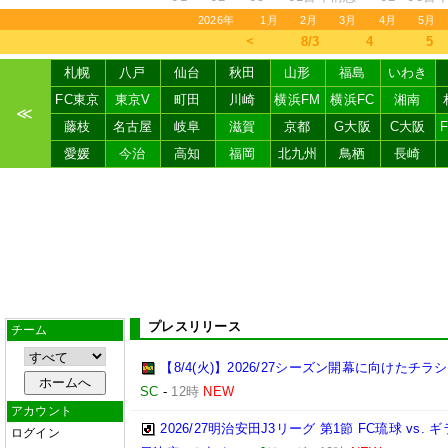
2026年
1月
2月
3月
4月
5月
＜
8/3
4
5
札幌
八戸
仙台
秋田
山形
福島
いわき
FC東京
東京V
町田
川崎
横浜FM
横浜FC
湘南
≪
藤枝
名古屋
岐阜
滋賀
京都
G大阪
C大阪
愛媛
今治
高知
福岡
北九州
鳥栖
長崎
プレスリリース
チーム
【8/4(火)】2026/27シーズン開幕に向けたチ
SC
-
12時
NEW
アカウント
2026/27明治安田J3リーグ 第1節 FC琉球 v
ログイン