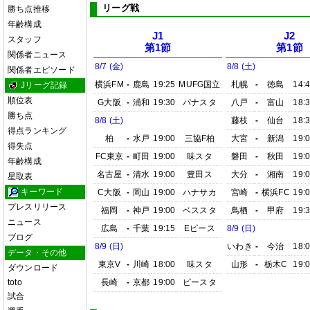
リーグ戦
勝ち点推移
年齢構成
J1
J2
スタッフ
第1節
第1節
関係者ニュース
8/7 (金)
8/8 (土)
関係者エピソード
横浜FM
-
鹿島
19:25
MUFG国立
札幌
-
徳島
14:
Jリーグ記録
順位表
G大阪
-
浦和
19:30
パナスタ
八戸
-
富山
18:
勝ち点
8/8 (土)
藤枝
-
仙台
18:
得点ランキング
柏
-
水戸
19:00
三協F柏
大宮
-
新潟
19:
得失点
FC東京
-
町田
19:00
味スタ
磐田
-
秋田
19:
年齢構成
名古屋
-
清水
19:00
豊田ス
大分
-
湘南
19:
星取表
キーワード
C大阪
-
岡山
19:00
ハナサカ
宮崎
-
横浜FC
19:
プレスリリース
福岡
-
神戸
19:00
ベススタ
鳥栖
-
甲府
19:
ニュース
広島
-
千葉
19:15
Eピース
8/9 (日)
ブログ
8/9 (日)
いわき
-
今治
18:
データ・その他
東京V
-
川崎
18:00
味スタ
山形
-
栃木C
19:
ダウンロード
toto
長崎
-
京都
19:00
ピースタ
試合