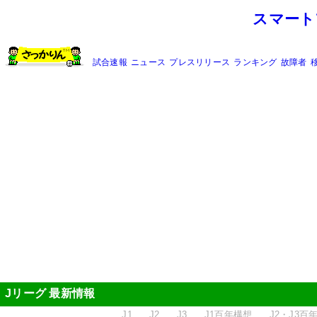
スマート
試合速報
ニュース
プレスリリース
ランキング
故障者
Jリーグ 最新情報
J1
J2
J3
J1百年構想
J2・J3百