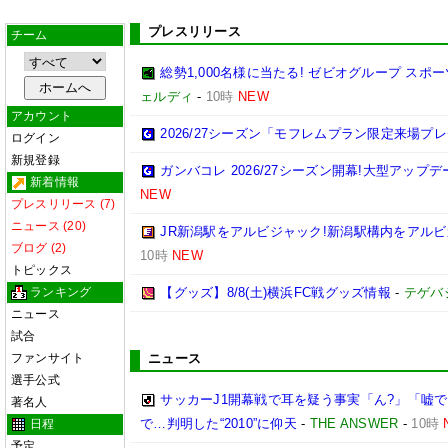
プレスリリース
チーム
総勢1,000名様に当たる! ゼビオグループ ス
ェルディ
-
10時
NEW
アカウント
2026/27シーズン「モフレムプラン限定来場プ
ログイン
新規登録
ガンバコレ 2026/27シーズン開幕!大型アップ
新着情報
NEW
プレスリリース (7)
ニュース (20)
JR新潟駅をアルビジャック!新潟駅構内をアルビ
ブログ (2)
10時
NEW
トピックス
ランキング
【グッズ】8/8(土)横浜FC戦グッズ情報
-
テゲバ
ニュース
試合
ファンサイト
ニュース
選手公式
サッカーJ1開幕戦で耳を疑う事実「ん?」「嘘で
著名人
で…判明した“2010”に仰天
-
THE ANSWER
-
10時
日程
予定