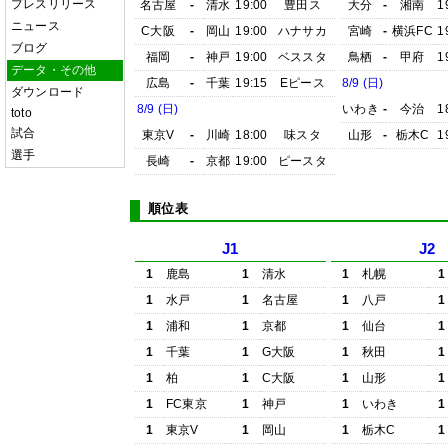
プレスリリース
名古屋
-
清水
19:00
豊田ス
大分
-
湘南
1
ニュース
C大阪
-
岡山
19:00
ハナサカ
宮崎
-
横浜FC
1
ブログ
福岡
-
神戸
19:00
ベススタ
鳥栖
-
甲府
1
データ・その他
広島
-
千葉
19:15
Eピース
8/9 (日)
ダウンロード
8/9 (日)
いわき
-
今治
1
toto
試合
東京V
-
川崎
18:00
味スタ
山形
-
栃木C
1
選手
長崎
-
京都
19:00
ピースタ
順位表
J1
J2
1
鹿島
1
清水
1
札幌
1
1
水戸
1
名古屋
1
八戸
1
1
浦和
1
京都
1
仙台
1
1
千葉
1
G大阪
1
秋田
1
1
柏
1
C大阪
1
山形
1
1
FC東京
1
神戸
1
いわき
1
1
東京V
1
岡山
1
栃木C
1