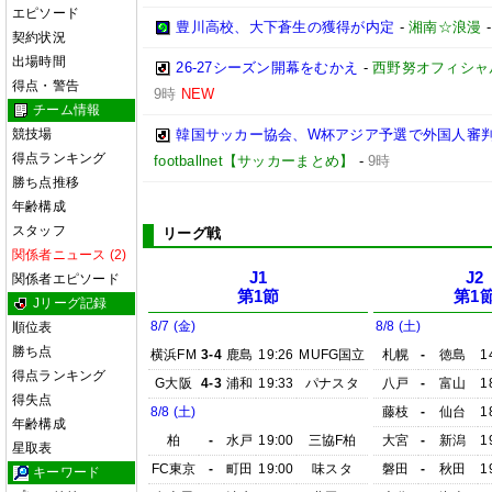
エピソード
豊川高校、大下蒼生の獲得が内定
-
湘南☆浪漫
契約状況
出場時間
26-27シーズン開幕をむかえ
-
西野努オフィシャルブ
得点・警告
9時
NEW
チーム情報
競技場
韓国サッカー協会、W杯アジア予選で外国人審
得点ランキング
footballnet【サッカーまとめ】
-
9時
勝ち点推移
年齢構成
スタッフ
リーグ戦
関係者ニュース (2)
J1
J2
関係者エピソード
第1節
第1
Jリーグ記録
8/7 (金)
8/8 (土)
順位表
勝ち点
横浜FM
3-4
鹿島
19:26
MUFG国立
札幌
-
徳島
1
得点ランキング
G大阪
4-3
浦和
19:33
パナスタ
八戸
-
富山
1
得失点
8/8 (土)
藤枝
-
仙台
1
年齢構成
柏
-
水戸
19:00
三協F柏
大宮
-
新潟
1
星取表
FC東京
-
町田
19:00
味スタ
磐田
-
秋田
1
キーワード