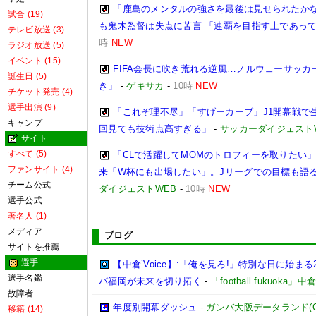
「鹿島のメンタルの強さを最後は見せられたかな
試合 (19)
も鬼木監督は失点に苦言 「連覇を目指す上であっ
テレビ放送 (3)
時
NEW
ラジオ放送 (5)
イベント (15)
FIFA会長に吹き荒れる逆風…ノルウェーサッ
誕生日 (5)
き」
-
ゲキサカ
-
10時
NEW
チケット発売 (4)
選手出演 (9)
「これぞ理不尽」「すげーカーブ」J1開幕戦で生
キャンプ
回見ても技術点高すぎる」
-
サッカーダイジェスト
サイト
すべて (5)
「CLで活躍してMOMのトロフィーを取りたい
ファンサイト (4)
来「W杯にも出場したい」。Jリーグでの目標も語る
チーム公式
ダイジェストWEB
-
10時
NEW
選手公式
著名人 (1)
メディア
ブログ
サイトを推薦
選手
【中倉’Voice】:「俺を見ろ!」特別な日に始まる
選手名鑑
パ福岡が未来を切り拓く
-
「football fukuoka」
故障者
年度別開幕ダッシュ
-
ガンバ大阪データランド(GAMB
移籍 (14)