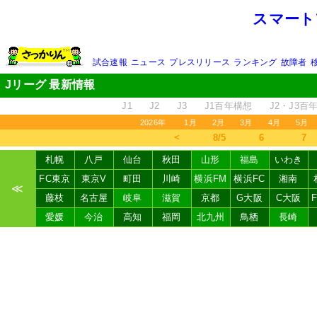
スマート
試合速報
ニュース
プレスリリース
ランキング
故障者
Jリーグ 最新情報
J1
J2
J3
J1百年構想
J2・J3百
2026年
1月
2月
3月
4月
5月
＜
8/5
6
7
札幌
八戸
仙台
秋田
山形
福島
いわき
FC東京
東京V
町田
川崎
横浜FM
横浜FC
湘南
≪
藤枝
名古屋
岐阜
滋賀
京都
G大阪
C大阪
愛媛
今治
高知
福岡
北九州
鳥栖
長崎