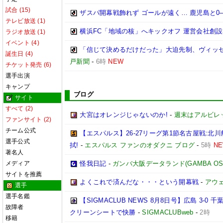
試合 (15)
ザスパ開幕戦飾れず ゴールが遠く… 鹿児島と0
テレビ放送 (1)
横浜FC「地域の核」へキックオフ 運営会社創設
ラジオ放送 (1)
イベント (4)
「信じて決めるだけだった」大迫先制、ヴィッセ
誕生日 (4)
戸新聞
-
6時
NEW
チケット発売 (6)
選手出演
キャンプ
ブログ
サイト
すべて (2)
大宮はオレンジじゃないのか!
-
週末はアルビレ
ファンサイト (2)
チーム公式
【エスパルス】26-27リーグ第1節名古屋戦:
選手公式
拭!
-
エスパルス ファンのオダクニ ブログ
-
5時
N
著名人
メディア
怪我日記
-
ガンバ大阪データランド(GAMBA OSAKA
サイトを推薦
よくこれで済んだな・・・という開幕戦
-
アウェ
選手
選手名鑑
【SIGMACLUB NEWS 8月8日号】広島 3
故障者
クリーンシートで快勝
-
SIGMACLUBweb
-
2時
移籍