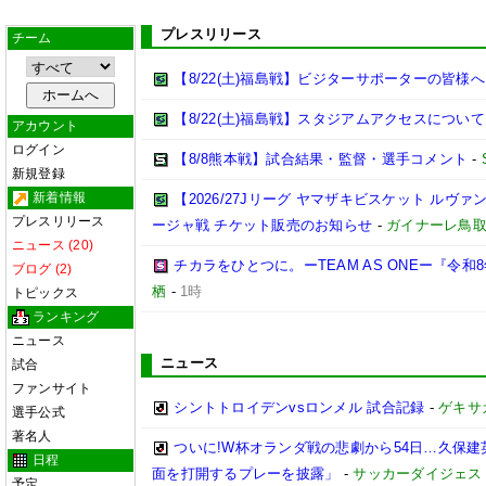
プレスリリース
チーム
【8/22(土)福島戦】ビジターサポーターの皆様へ
【8/22(土)福島戦】スタジアムアクセスについて
アカウント
ログイン
【8/8熊本戦】試合結果・監督・選手コメント
-
新規登録
新着情報
【2026/27Jリーグ ヤマザキビスケット ルヴァン
プレスリリース
ージャ戦 チケット販売のお知らせ
-
ガイナーレ鳥
ニュース (20)
チカラをひとつに。ーTEAM AS ONEー『令
ブログ (2)
栖
-
1時
トピックス
ランキング
ニュース
ニュース
試合
ファンサイト
シントトロイデンvsロンメル 試合記録
-
ゲキサ
選手公式
著名人
ついに!W杯オランダ戦の悲劇から54日…久保
日程
面を打開するプレーを披露」
-
サッカーダイジェス
予定