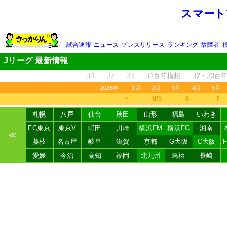
スマート
試合速報
ニュース
プレスリリース
ランキング
故障者
Jリーグ 最新情報
J1
J2
J3
J1百年構想
J2・J3百
2026年
1月
2月
3月
4月
5月
＜
8/5
6
7
札幌
八戸
仙台
秋田
山形
福島
いわき
FC東京
東京V
町田
川崎
横浜FM
横浜FC
湘南
≪
藤枝
名古屋
岐阜
滋賀
京都
G大阪
C大阪
愛媛
今治
高知
福岡
北九州
鳥栖
長崎