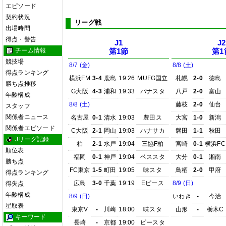
エピソード
契約状況
リーグ戦
出場時間
得点・警告
J1
J2
チーム情報
第1節
第1
競技場
8/7 (金)
8/8 (土)
得点ランキング
横浜FM
3-4
鹿島
19:26
MUFG国立
札幌
2-0
徳島
勝ち点推移
G大阪
4-3
浦和
19:33
パナスタ
八戸
2-0
富山
年齢構成
8/8 (土)
藤枝
2-0
仙台
スタッフ
関係者ニュース
名古屋
0-1
清水
19:03
豊田ス
大宮
1-0
新潟
関係者エピソード
C大阪
2-1
岡山
19:03
ハナサカ
磐田
1-1
秋田
Jリーグ記録
柏
2-1
水戸
19:04
三協F柏
宮崎
0-1
横浜FC
順位表
福岡
0-1
神戸
19:04
ベススタ
大分
0-1
湘南
勝ち点
FC東京
1-5
町田
19:05
味スタ
鳥栖
2-0
甲府
得点ランキング
広島
3-0
千葉
19:19
Eピース
8/9 (日)
得失点
年齢構成
8/9 (日)
いわき
-
今治
星取表
東京V
-
川崎
18:00
味スタ
山形
-
栃木C
キーワード
長崎
-
京都
19:00
ピースタ