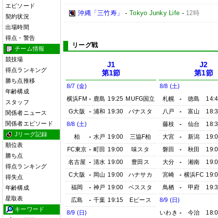
エピソード
沖縄「三竹寿」
-
Tokyo Junky Life
-
12時
契約状況
出場時間
得点・警告
リーグ戦
チーム情報
競技場
J1
J2
得点ランキング
第1節
第1節
勝ち点推移
8/7 (金)
8/8 (土)
年齢構成
横浜FM
-
鹿島
19:25
MUFG国立
札幌
-
徳島
14:
スタッフ
G大阪
-
浦和
19:30
パナスタ
八戸
-
富山
18:
関係者ニュース
関係者エピソード
8/8 (土)
藤枝
-
仙台
18:
Jリーグ記録
柏
-
水戸
19:00
三協F柏
大宮
-
新潟
19:
順位表
FC東京
-
町田
19:00
味スタ
磐田
-
秋田
19:
勝ち点
名古屋
-
清水
19:00
豊田ス
大分
-
湘南
19:
得点ランキング
C大阪
-
岡山
19:00
ハナサカ
宮崎
-
横浜FC
19:
得失点
福岡
-
神戸
19:00
ベススタ
鳥栖
-
甲府
19:
年齢構成
星取表
広島
-
千葉
19:15
Eピース
8/9 (日)
キーワード
8/9 (日)
いわき
-
今治
18: