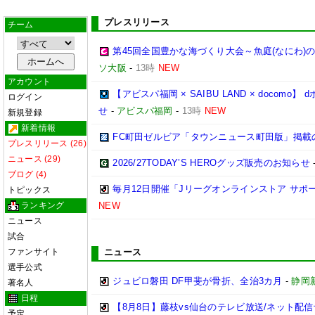
プレスリリース
チーム
第45回全国豊かな海づくり大会～魚庭(なにわ)
ソ大阪
-
13時
NEW
アカウント
【アビスパ福岡 × SAIBU LAND × doco
ログイン
せ
-
アビスパ福岡
-
13時
NEW
新規登録
新着情報
FC町田ゼルビア「タウンニュース町田版」掲載
プレスリリース (26)
ニュース (29)
2026/27TODAY’S HEROグッズ販売のお知らせ
ブログ (4)
毎月12日開催「Jリーグオンラインストア サポ
トピックス
ランキング
NEW
ニュース
試合
ファンサイト
ニュース
選手公式
ジュビロ磐田 DF甲斐が骨折、全治3カ月
-
静岡
著名人
日程
【8月8日】藤枝vs仙台のテレビ放送/ネット配信
予定