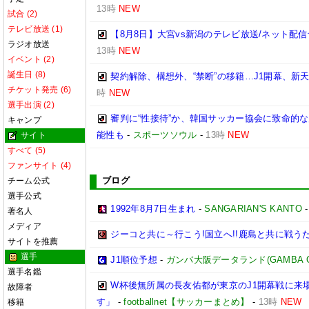
13時
NEW
試合 (2)
テレビ放送 (1)
【8月8日】大宮vs新潟のテレビ放送/ネット配信
ラジオ放送
13時
NEW
イベント (2)
誕生日 (8)
契約解除、構想外、“禁断”の移籍…J1開幕、新
チケット発売 (6)
時
NEW
選手出演 (2)
審判に“性接待”か、韓国サッカー協会に致命的
キャンプ
能性も
-
スポーツソウル
-
13時
NEW
サイト
すべて (5)
ファンサイト (4)
ブログ
チーム公式
選手公式
1992年8月7日生まれ
-
SANGARIAN'S KANTO
著名人
メディア
ジーコと共に～行こう!国立へ!!鹿島と共に戦うため
サイトを推薦
選手
J1順位予想
-
ガンバ大阪データランド(GAMBA OSAK
選手名鑑
W杯後無所属の長友佑都が東京のJ1開幕戦に来
故障者
す」
-
footballnet【サッカーまとめ】
-
13時
NEW
移籍