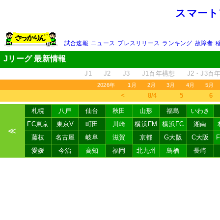
スマート
試合速報
ニュース
プレスリリース
ランキング
故障者
Jリーグ 最新情報
J1
J2
J3
J1百年構想
J2・J3百
2026年
1月
2月
3月
4月
5月
＜
8/4
5
6
札幌
八戸
仙台
秋田
山形
福島
いわき
FC東京
東京V
町田
川崎
横浜FM
横浜FC
湘南
≪
藤枝
名古屋
岐阜
滋賀
京都
G大阪
C大阪
愛媛
今治
高知
福岡
北九州
鳥栖
長崎