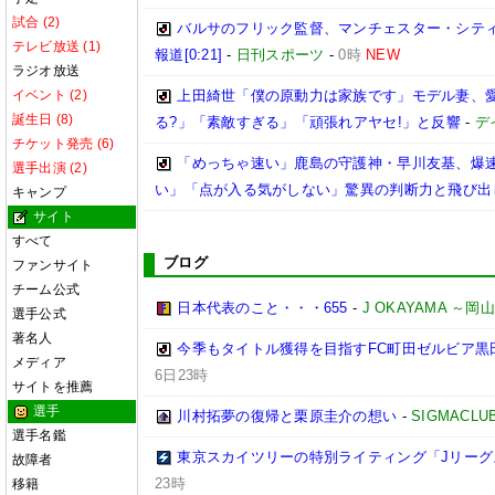
試合 (2)
バルサのフリック監督、マンチェスター・シティ
テレビ放送 (1)
報道[0:21]
-
日刊スポーツ
-
0時
NEW
ラジオ放送
イベント (2)
上田綺世「僕の原動力は家族です」モデル妻、
誕生日 (8)
る?」「素敵すぎる」「頑張れアヤセ!」と反響
-
デ
チケット発売 (6)
「めっちゃ速い」鹿島の守護神・早川友基、爆速
選手出演 (2)
い」「点が入る気がしない」驚異の判断力と飛び出
キャンプ
サイト
すべて
ブログ
ファンサイト
チーム公式
日本代表のこと・・・655
-
J OKAYAMA 
選手公式
著名人
今季もタイトル獲得を目指すFC町田ゼルビア黒
メディア
6日23時
サイトを推薦
選手
川村拓夢の復帰と栗原圭介の想い
-
SIGMACLU
選手名鑑
東京スカイツリーの特別ライティング「Jリーグ
故障者
23時
移籍