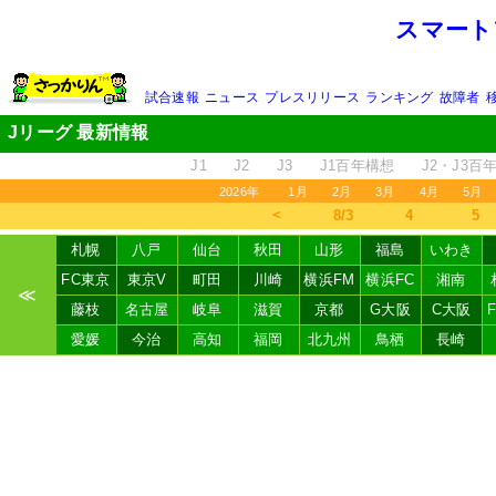
スマート
試合速報
ニュース
プレスリリース
ランキング
故障者
Jリーグ 最新情報
J1
J2
J3
J1百年構想
J2・J3百
2026年
1月
2月
3月
4月
5月
＜
8/3
4
5
札幌
八戸
仙台
秋田
山形
福島
いわき
FC東京
東京V
町田
川崎
横浜FM
横浜FC
湘南
≪
藤枝
名古屋
岐阜
滋賀
京都
G大阪
C大阪
愛媛
今治
高知
福岡
北九州
鳥栖
長崎