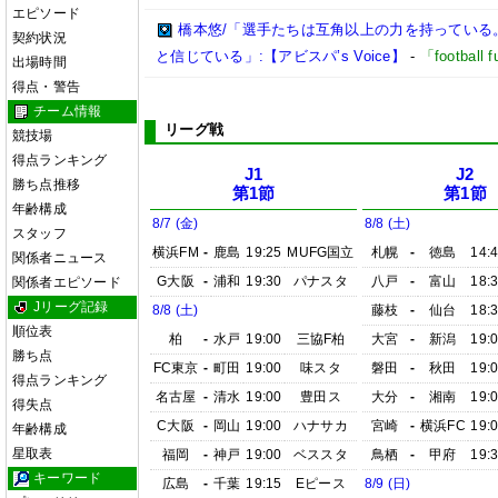
エピソード
橋本悠/「選手たちは互角以上の力を持っている
契約状況
と信じている」:【アビスパ’s Voice】
-
「footbal
出場時間
得点・警告
チーム情報
リーグ戦
競技場
得点ランキング
J1
J2
勝ち点推移
第1節
第1節
年齢構成
8/7 (金)
8/8 (土)
スタッフ
横浜FM
-
鹿島
19:25
MUFG国立
札幌
-
徳島
14:
関係者ニュース
G大阪
-
浦和
19:30
パナスタ
八戸
-
富山
18:
関係者エピソード
Jリーグ記録
8/8 (土)
藤枝
-
仙台
18:
順位表
柏
-
水戸
19:00
三協F柏
大宮
-
新潟
19:
勝ち点
FC東京
-
町田
19:00
味スタ
磐田
-
秋田
19:
得点ランキング
名古屋
-
清水
19:00
豊田ス
大分
-
湘南
19:
得失点
C大阪
-
岡山
19:00
ハナサカ
宮崎
-
横浜FC
19:
年齢構成
星取表
福岡
-
神戸
19:00
ベススタ
鳥栖
-
甲府
19:
キーワード
広島
-
千葉
19:15
Eピース
8/9 (日)