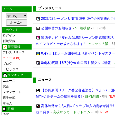
プレスリリース
チーム
2026/27シーズン UNITEDFRIDAY企画実施の
公開練習のお知らせ
-
SC相模原
-
6日23時
アカウント
ログイン
関西テレビ「夏休みはJ!新シーズン開幕!関西J
新規登録
のインタビューが放送されます!
-
セレッソ大阪
-
6
新着情報
プレスリリース
8月9日(日)ホーム開幕戦より新イベントがスター
ニュース (9)
8/6(木)更新【8/8(土)vs.山口戦】新グッズ情報
-
ブログ
トピックス
ランキング
ニュース
ニュース
試合
【静岡新聞 Jリーグ番記者座談会】きょう7日開
ファンサイト
MYFC 各チームの展望を語る!
-
静岡新聞
-
0時
NE
選手公式
著名人
高体連勢から5人目のJクラブ加入内定者が誕生!
日程
続々発表
-
高校サッカードットコム
-
0時
NEW
予定