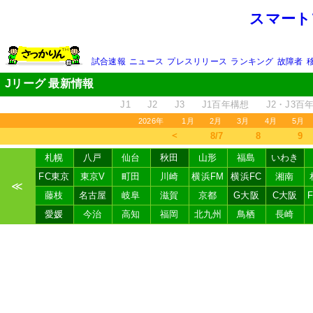
スマート
試合速報
ニュース
プレスリリース
ランキング
故障者
Jリーグ 最新情報
J1
J2
J3
J1百年構想
J2・J3百
2026年
1月
2月
3月
4月
5月
＜
8/7
8
9
札幌
八戸
仙台
秋田
山形
福島
いわき
FC東京
東京V
町田
川崎
横浜FM
横浜FC
湘南
≪
藤枝
名古屋
岐阜
滋賀
京都
G大阪
C大阪
愛媛
今治
高知
福岡
北九州
鳥栖
長崎