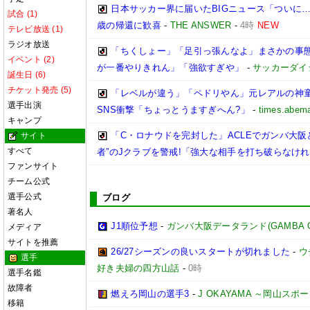
日本サッカー界に届いたBIGニュース「ついに…
試合 (1)
歳の帰還に歓喜
-
THE ANSWER
-
4時
NEW
テレビ放送 (1)
ラジオ放送
「ちくしょー」「足引っ張んなよ」まさかの事態…
イベント (2)
が一番やりきれん」「強欲すぎや」
-
サッカーダイ
誕生日 (6)
チケット発売 (5)
「レベルが違う」「ペドリやん」元レアルの神童
選手出演
SNS衝撃「ちょっとうますぎへん?」
-
times.abema
キャンプ
「C・ロナウドを完封した」ACLEでガンバ大阪と
サイト
すべて
者”のJクラブを警戒!「強大な相手を打ち破らなけ
ファンサイト
チーム公式
選手公式
ブログ
著名人
J1順位予想
-
ガンバ大阪データランド(GAMBA OSAK
メディア
サイトを推薦
26/27シーズンの良いスタートが切れました
-
ウ
選手
好き夫婦の四方山話
-
0時
選手名鑑
故障者
燃えろ岡山の選手3
-
J OKAYAMA ～岡山ス
移籍