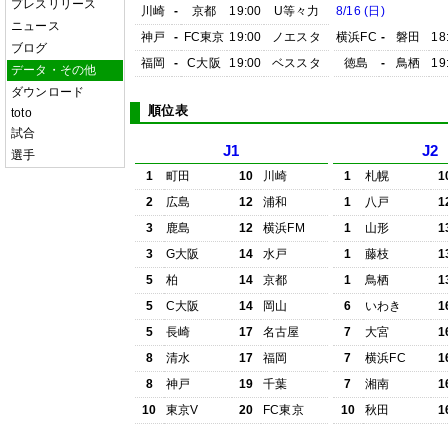
プレスリリース
川崎
-
京都
19:00
U等々力
8/16 (日)
ニュース
神戸
-
FC東京
19:00
ノエスタ
横浜FC
-
磐田
18
ブログ
福岡
-
C大阪
19:00
ベススタ
徳島
-
鳥栖
19
データ・その他
ダウンロード
順位表
toto
試合
J1
J2
選手
1
町田
10
川崎
1
札幌
1
2
広島
12
浦和
1
八戸
1
3
鹿島
12
横浜FM
1
山形
1
3
G大阪
14
水戸
1
藤枝
1
5
柏
14
京都
1
鳥栖
1
5
C大阪
14
岡山
6
いわき
1
5
長崎
17
名古屋
7
大宮
1
8
清水
17
福岡
7
横浜FC
1
8
神戸
19
千葉
7
湘南
1
10
東京V
20
FC東京
10
秋田
1