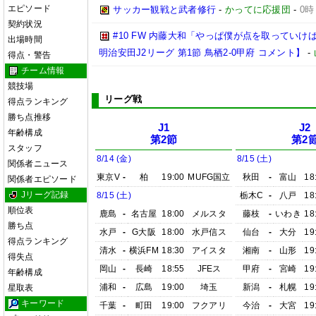
エピソード
サッカー観戦と武者修行
-
かってに応援団
-
0時
契約状況
#10 FW 内藤大和「やっぱ僕が点を取っていけば
出場時間
明治安田J2リーグ 第1節 鳥栖2-0甲府 コメント】
-
得点・警告
チーム情報
競技場
リーグ戦
得点ランキング
勝ち点推移
J1
J2
年齢構成
第2節
第2
スタッフ
8/14 (金)
8/15 (土)
関係者ニュース
東京V
-
柏
19:00
MUFG国立
秋田
-
富山
18
関係者エピソード
Jリーグ記録
8/15 (土)
栃木C
-
八戸
18
順位表
鹿島
-
名古屋
18:00
メルスタ
藤枝
-
いわき
18
勝ち点
水戸
-
G大阪
18:00
水戸信ス
仙台
-
大分
19
得点ランキング
清水
-
横浜FM
18:30
アイスタ
湘南
-
山形
19
得失点
岡山
-
長崎
18:55
JFEス
甲府
-
宮崎
19
年齢構成
浦和
-
広島
19:00
埼玉
新潟
-
札幌
19
星取表
キーワード
千葉
-
町田
19:00
フクアリ
今治
-
大宮
19