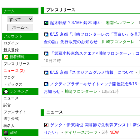
プレスリリース
チーム
起湘転結 ? 37MF 鈴木 雄斗
-
湘南ベルマーレ
-
8/15 京都『川崎フロンターレの「面白い」を
アカウント
金の話』先行販売のお知らせ
-
川崎フロンターレ
-
ログイン
新規登録
「武蔵小杉東急スクエア×川崎フロンターレ」
新着情報
10日21時
プレスリリース
ニュース (2)
8/15 京都「スタジアムグルメ情報」について
-
ブログ
ノクティプラザエキサイトマッチ開催記念8/15
トピックス
ランキング
お知らせ
-
川崎フロンターレ
-
10日21時
ニュース
試合
ファンサイト
ニュース
選手公式
ゲンク・伊東純也 開幕節で先制弾アシスト! 
著名人
りたい」
-
デイリースポーツ
-
5時
NEW
日程
予定