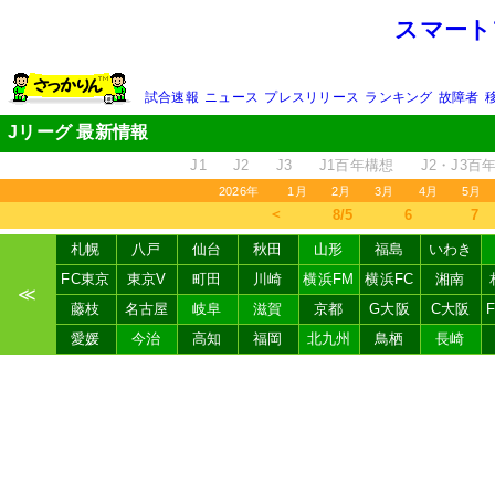
スマート
試合速報
ニュース
プレスリリース
ランキング
故障者
Jリーグ 最新情報
J1
J2
J3
J1百年構想
J2・J3百
2026年
1月
2月
3月
4月
5月
＜
8/5
6
7
札幌
八戸
仙台
秋田
山形
福島
いわき
FC東京
東京V
町田
川崎
横浜FM
横浜FC
湘南
≪
藤枝
名古屋
岐阜
滋賀
京都
G大阪
C大阪
愛媛
今治
高知
福岡
北九州
鳥栖
長崎