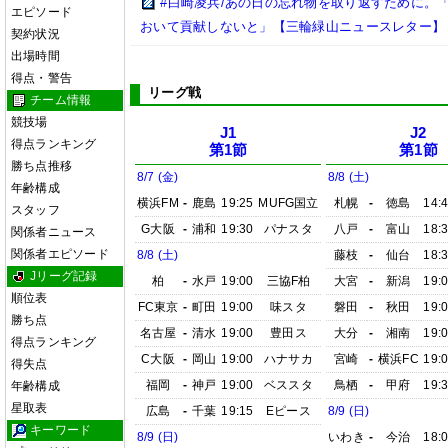
#白崎凌兵/あの日の忘れ物を取り返すために。
エピソード
おいて貢献しないと」【三輪緑山ニュースレター】
契約状況
出場時間
得点・警告
リーグ戦
チーム情報
競技場
J1
J2
得点ランキング
第1節
第1節
勝ち点推移
8/7 (金)
8/8 (土)
年齢構成
横浜FM
-
鹿島
19:25
MUFG国立
札幌
-
徳島
14:
スタッフ
G大阪
-
浦和
19:30
パナスタ
八戸
-
富山
18:
関係者ニュース
関係者エピソード
8/8 (土)
藤枝
-
仙台
18:
Jリーグ記録
柏
-
水戸
19:00
三協F柏
大宮
-
新潟
19:
順位表
FC東京
-
町田
19:00
味スタ
磐田
-
秋田
19:
勝ち点
名古屋
-
清水
19:00
豊田ス
大分
-
湘南
19:
得点ランキング
C大阪
-
岡山
19:00
ハナサカ
宮崎
-
横浜FC
19:
得失点
福岡
-
神戸
19:00
ベススタ
鳥栖
-
甲府
19:
年齢構成
星取表
広島
-
千葉
19:15
Eピース
8/9 (日)
キーワード
8/9 (日)
いわき
-
今治
18: