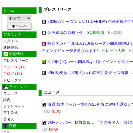
プレスリリース
チーム
2026/27シーズン UNITEDFRIDAY企画実施の
公開練習のお知らせ
-
SC相模原
-
6日23時
アカウント
ログイン
関西テレビ「夏休みはJ!新シーズン開幕!関西J
新規登録
のインタビューが放送されます!
-
セレッソ大阪
-
6
新着情報
プレスリリース
8月9日(日)ホーム開幕戦より新イベントがスター
ニュース (31)
8/6(木)更新【8/8(土)vs.山口戦】新グッズ情報
-
ブログ (10)
トピックス
ランキング
ニュース
ニュース
試合
激震!韓国サッカー協会が15年前にW杯予選など
ファンサイト
-
6時
NEW
選手公式
著名人
W杯メンバー、槙野監督… 「旬の有名人」似顔
日程
6時
NEW
予定