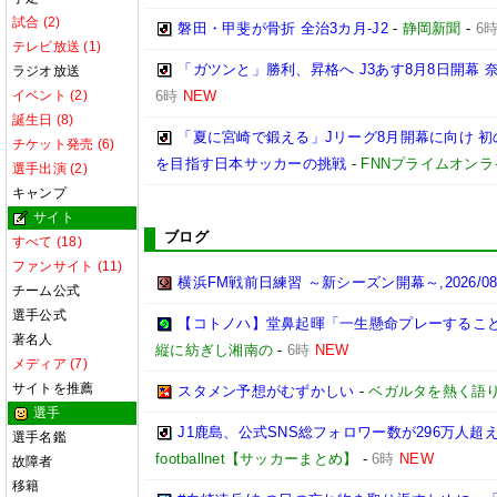
試合 (2)
磐田・甲斐が骨折 全治3カ月-J2
-
静岡新聞
-
6
テレビ放送 (1)
「ガツンと」勝利、昇格へ J3あす8月8日開幕
ラジオ放送
イベント (2)
6時
NEW
誕生日 (8)
「夏に宮崎で鍛える」Jリーグ8月開幕に向け 
チケット発売 (6)
を目指す日本サッカーの挑戦
-
FNNプライムオンラ
選手出演 (2)
キャンプ
サイト
ブログ
すべて (18)
ファンサイト (11)
横浜FM戦前日練習 ～新シーズン開幕～,2026/08/
チーム公式
選手公式
【コトノハ】堂鼻起暉「一生懸命プレーするこ
著名人
縦に紡ぎし湘南の
-
6時
NEW
メディア (7)
サイトを推薦
スタメン予想がむずかしい
-
ベガルタを熱く語
選手
J1鹿島、公式SNS総フォロワー数が296万人超
選手名鑑
footballnet【サッカーまとめ】
-
6時
NEW
故障者
移籍