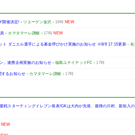
AY開催決定!
-
ツエーゲン金沢
-
18時
NEW
導員
-
カマタマーレ讃岐
-
17時
NEW
 ダニエル選手による募金呼びかけ実施のお知らせ ※8/8 17:15更新
-
名
ン」連携企画実施のお知らせ
-
福島ユナイテッドFC
-
17時
関するお知らせ
-
カマタマーレ讃岐
-
17時
千葉戦スターティングイレブン発表!GKは大内が先発、復帰の川村、新加入
NEW