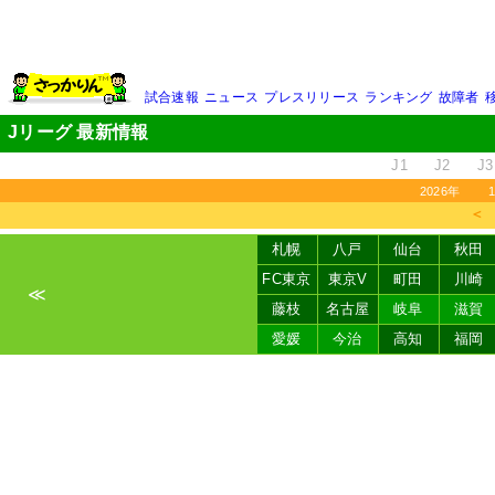
試合速報
ニュース
プレスリリース
ランキング
故障者
Jリーグ 最新情報
J1
J2
J3
2026年
＜
札幌
八戸
仙台
秋田
FC東京
東京V
町田
川崎
≪
藤枝
名古屋
岐阜
滋賀
愛媛
今治
高知
福岡