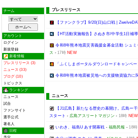
プレスリリース
チーム
【ファンクラブ】9/20(日)山口戦 | ZwelveD
【HT活動実施報告】さぬき市/中学生1日補
アカウント
ログイン
令和8年熊本地震災害義援金募金活動 シュミット
新規登録
ス
-
17時
NEW
新着情報
プレスリリース (3)
「ふくしまポータルダウンロードキャンペー
ニュース (33)
令和8年熊本地震被災地への支援物資協力に
ブログ (10)
トピックス
ランキング
ニュース
ニュース
試合
【J1広島】新たなる歴史の幕開け。広島ー
ファンサイト
スタート
-
広島アスリートマガジン
-
18時
NEW
選手公式
著名人
いわき、福島U あす開幕戦
-
福島民報
-
18時
日程
予定