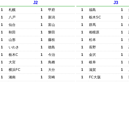
J2
J3
1
札幌
1
甲府
1
福島
1
1
八戸
1
新潟
1
栃木SC
1
1
仙台
1
富山
1
群馬
1
1
秋田
1
磐田
1
相模原
1
1
山形
1
藤枝
1
松本
1
1
いわき
1
徳島
1
長野
1
1
栃木C
1
今治
1
金沢
1
1
大宮
1
鳥栖
1
岐阜
1
1
横浜FC
1
大分
1
滋賀
1
1
湘南
1
宮崎
1
FC大阪
1