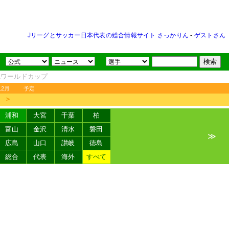
Jリーグとサッカー日本代表の総合情報サイト さっかりん
-
ゲストさん
FAワールドカップ
12月
予定
＞
浦和
大宮
千葉
柏
富山
金沢
清水
磐田
≫
広島
山口
讃岐
徳島
総合
代表
海外
すべて