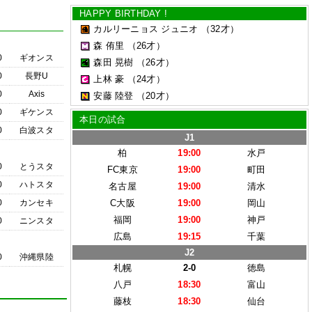
HAPPY BIRTHDAY !
カルリーニョス ジュニオ
（32才）
森 侑里
（26才）
0
ギオンス
森田 晃樹
（26才）
0
長野U
上林 豪
（24才）
0
Axis
安藤 陸登
（20才）
0
ギケンス
本日の試合
0
白波スタ
J1
柏
19:00
水戸
0
とうスタ
FC東京
19:00
町田
0
ハトスタ
名古屋
19:00
清水
0
カンセキ
C大阪
19:00
岡山
福岡
19:00
神戸
0
ニンスタ
広島
19:15
千葉
J2
0
沖縄県陸
札幌
2-0
徳島
八戸
18:30
富山
藤枝
18:30
仙台