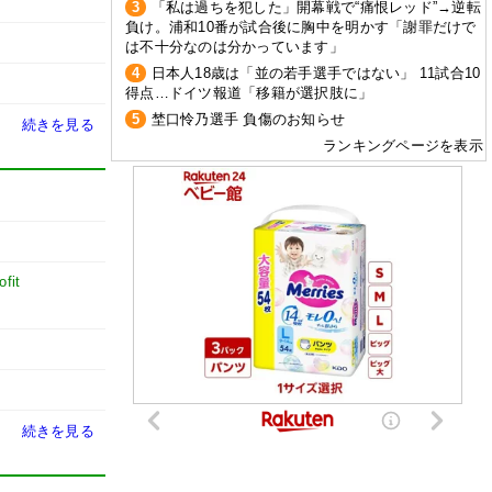
3
「私は過ちを犯した」開幕戦で“痛恨レッド”→逆転
負け。浦和10番が試合後に胸中を明かす「謝罪だけで
は不十分なのは分かっています」
4
日本人18歳は「並の若手選手ではない」 11試合10
得点…ドイツ報道「移籍が選択肢に」
5
埜口怜乃選手 負傷のお知らせ
続きを見る
ランキングページを表示
fit
続きを見る