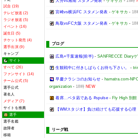
大分vs湘南 スタメン発表
-
ゲキサカ
-
18時
試合 (19)
宮崎vs横浜FC スタメン発表
-
ゲキサカ
-
18
テレビ放送 (2)
ラジオ放送 (5)
鳥取vsFC大阪 スタメン発表
-
ゲキサカ
-
18
イベント (16)
誕生日 (5)
チケット発売 (4)
ブログ
選手出演 (9)
キャンプ
広島×千葉速報(前半)
-
SANFRECCE Diar
サイト
すべて (26)
生観戦中に付きしばらくお待ち下さい。
-
tri
ファンサイト (14)
早慶クラシコのお知らせ
-
hamatra.com-
チーム公式 (5)
organization
-
18時
NEW
選手公式
著名人
着席…ベタ凪である #spulse
-
Fly High 別館
メディア (7)
サイトを推薦
【WMスタジオ】負け続けても応援する心理 
選手
選手名鑑
故障者
リーグ戦
移籍