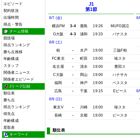
エピソード
J1
第1節
契約状況
出場時間
8/7 (金)
8/
得点・警告
横浜FM
3-4
鹿島
19:26
MUFG国立
チーム情報
G大阪
4-3
浦和
19:33
パナスタ
競技場
8/8 (土)
得点ランキング
柏
-
水戸
19:00
三協F柏
勝ち点推移
FC東京
-
町田
19:00
味スタ
年齢構成
スタッフ
名古屋
-
清水
19:00
豊田ス
関係者ニュース
C大阪
-
岡山
19:00
ハナサカ
関係者エピソード
福岡
-
神戸
19:00
ベススタ
Jリーグ記録
広島
-
千葉
19:15
Eピース
8/
順位表
8/9 (日)
勝ち点
得点ランキング
東京V
-
川崎
18:00
味スタ
得失点
長崎
-
京都
19:00
ピースタ
年齢構成
星取表
順位表
キーワード