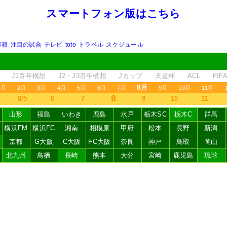
スマートフォン版はこちら
移籍
注目の試合
テレビ
toto
トラベル
スケジュール
J1百年構想
J2・J3百年構想
Jカップ
天皇杯
ACL
FI
8月
1月
2月
3月
4月
5月
6月
7月
9月
10月
11月
8
8/5
6
7
9
10
11
山形
福島
いわき
鹿島
水戸
栃木SC
栃木C
群馬
横浜FM
横浜FC
湘南
相模原
甲府
松本
長野
新潟
京都
G大阪
C大阪
FC大阪
奈良
神戸
鳥取
岡山
北九州
鳥栖
長崎
熊本
大分
宮崎
鹿児島
琉球