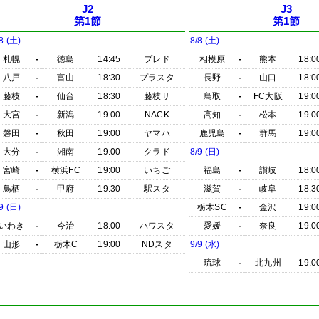
J2
J3
第1節
第1節
8 (土)
8/8 (土)
札幌
-
徳島
14:45
プレド
相模原
-
熊本
18:0
八戸
-
富山
18:30
プラスタ
長野
-
山口
18:0
藤枝
-
仙台
18:30
藤枝サ
鳥取
-
FC大阪
19:0
大宮
-
新潟
19:00
NACK
高知
-
松本
19:0
磐田
-
秋田
19:00
ヤマハ
鹿児島
-
群馬
19:0
大分
-
湘南
19:00
クラド
8/9 (日)
宮崎
-
横浜FC
19:00
いちご
福島
-
讃岐
18:0
鳥栖
-
甲府
19:30
駅スタ
滋賀
-
岐阜
18:3
9 (日)
栃木SC
-
金沢
19:0
いわき
-
今治
18:00
ハワスタ
愛媛
-
奈良
19:0
山形
-
栃木C
19:00
NDスタ
9/9 (水)
琉球
-
北九州
19:0