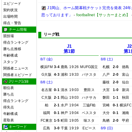
エピソード
J1岡山、ホーム開幕戦チケット完売を発表 24
契約状況
思っております」
-
footballnet【サッカーまとめ】
出場時間
得点・警告
チーム情報
リーグ戦
競技場
得点ランキング
J1
J2
勝ち点推移
第1節
第1
年齢構成
8/7 (金)
8/8 (土)
スタッフ
横浜FM
3-4
鹿島
19:26
MUFG国立
札幌
2-0
徳島
関係者ニュース
G大阪
4-3
浦和
19:33
パナスタ
八戸
2-0
富山
関係者エピソード
Jリーグ記録
8/8 (土)
藤枝
2-0
仙台
順位表
名古屋
0-1
清水
19:03
豊田ス
大宮
1-0
新潟
勝ち点
C大阪
2-1
岡山
19:03
ハナサカ
磐田
1-1
秋田
得点ランキング
柏
2-1
水戸
19:04
三協F柏
宮崎
0-1
横浜FC
得失点
福岡
0-1
神戸
19:04
ベススタ
大分
0-1
湘南
年齢構成
星取表
FC東京
1-5
町田
19:05
味スタ
鳥栖
2-0
甲府
キーワード
広島
3-0
千葉
19:19
Eピース
8/9 (日)