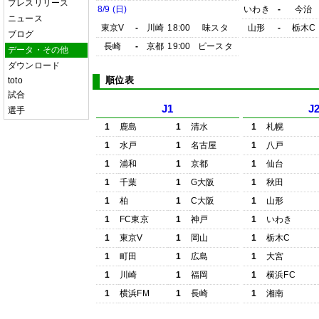
プレスリリース
8/9 (日)
いわき
-
今治
ニュース
東京V
-
川崎
18:00
味スタ
山形
-
栃木C
ブログ
長崎
-
京都
19:00
ピースタ
データ・その他
ダウンロード
順位表
toto
試合
J1
J
選手
1
鹿島
1
清水
1
札幌
1
水戸
1
名古屋
1
八戸
1
浦和
1
京都
1
仙台
1
千葉
1
G大阪
1
秋田
1
柏
1
C大阪
1
山形
1
FC東京
1
神戸
1
いわき
1
東京V
1
岡山
1
栃木C
1
町田
1
広島
1
大宮
1
川崎
1
福岡
1
横浜FC
1
横浜FM
1
長崎
1
湘南