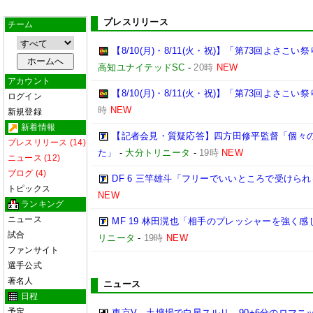
プレスリリース
チーム
【8/10(月)・8/11(火・祝)】「第73回よさ
高知ユナイテッドSC
-
20時
NEW
アカウント
【8/10(月)・8/11(火・祝)】「第73回よさこ
ログイン
時
NEW
新規登録
新着情報
【記者会見・質疑応答】四方田修平監督「個々
プレスリリース (14)
た」
-
大分トリニータ
-
19時
NEW
ニュース (12)
ブログ (4)
DF 6 三竿雄斗「フリーでいいところで受けら
トピックス
NEW
ランキング
ニュース
MF 19 林田滉也「相手のプレッシャーを強く
試合
リニータ
-
19時
NEW
ファンサイト
選手公式
著名人
ニュース
日程
予定
東京V、土壇場で白星スルリ…90+6分のロマニ