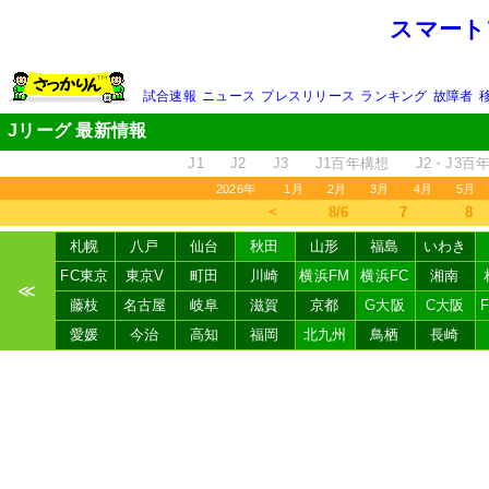
スマート
試合速報
ニュース
プレスリリース
ランキング
故障者
Jリーグ 最新情報
J1
J2
J3
J1百年構想
J2・J3百
2026年
1月
2月
3月
4月
5月
＜
8/6
7
8
札幌
八戸
仙台
秋田
山形
福島
いわき
FC東京
東京V
町田
川崎
横浜FM
横浜FC
湘南
≪
藤枝
名古屋
岐阜
滋賀
京都
G大阪
C大阪
愛媛
今治
高知
福岡
北九州
鳥栖
長崎