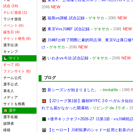
試合 (16)
20時
NEW
テレビ放送 (1)
福島vs讃岐 試合記録
-
ゲキサカ
-
20時
NEW
ラジオ放送
イベント (4)
東京Vvs川崎F 試合記録
-
ゲキサカ
-
20時
NEW
誕生日 (4)
チケット発売 (6)
川崎Fが終了間際に劇的同点弾、東京Vは溝口修
選手出演
け
-
ゲキサカ
-
20時
NEW
キャンプ
いわきvs今治 試合記録
-
ゲキサカ
-
20時
NEW
サイト
すべて (6)
ファンサイト (6)
ブログ
チーム公式
選手公式
新シーズンが始まりました。
-
trinitalife
-
19時
著名人
メディア
【J2リーグ第1節】藤枝MYFC 2-0 ベガルタ
サイトを推薦
れでも届かなかった開幕戦
-
リビング de Jラボ
-
1
選手
選手名鑑
<後半キックオフ>2026-27 J1第1節・vs川崎戦(202
故障者
【ヒーロー】川村拓夢のシャドー起用と歓喜の
移籍