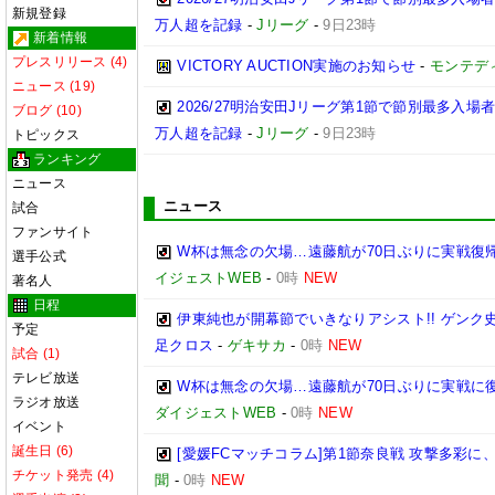
新規登録
万人超を記録
-
Jリーグ
-
9日23時
新着情報
プレスリリース (4)
VICTORY AUCTION実施のお知らせ
-
モンテデ
ニュース (19)
2026/27明治安田Jリーグ第1節で節別最多入場
ブログ (10)
万人超を記録
-
Jリーグ
-
9日23時
トピックス
ランキング
ニュース
ニュース
試合
ファンサイト
W杯は無念の欠場…遠藤航が70日ぶりに実戦復帰
選手公式
イジェストWEB
-
0時
NEW
著名人
日程
伊東純也が開幕節でいきなりアシスト!! ゲン
予定
足クロス
-
ゲキサカ
-
0時
NEW
試合 (1)
テレビ放送
W杯は無念の欠場…遠藤航が70日ぶりに実戦に復
ラジオ放送
ダイジェストWEB
-
0時
NEW
イベント
誕生日 (6)
[愛媛FCマッチコラム]第1節奈良戦 攻撃多彩
チケット発売 (4)
聞
-
0時
NEW