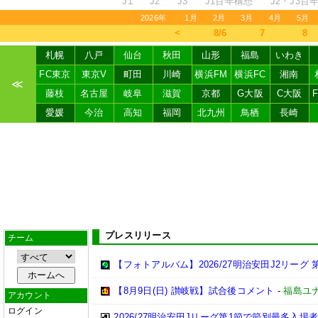
J1
J2
J3
J1百年構想
J2・J3百
2026年
1月
2月
3月
4月
5月
＜
8/6
7
8
札幌
八戸
仙台
秋田
山形
福島
いわき
FC東京
東京V
町田
川崎
横浜FM
横浜FC
湘南
≪
藤枝
名古屋
岐阜
滋賀
京都
G大阪
C大阪
愛媛
今治
高知
福岡
北九州
鳥栖
長崎
プレスリリース
チーム
【フォトアルバム】2026/27明治安田J2リーグ 第
【8月9日(日) 讃岐戦】試合後コメント
-
福島ユ
アカウント
ログイン
2026/27明治安田Jリーグ第1節で節別最多入場