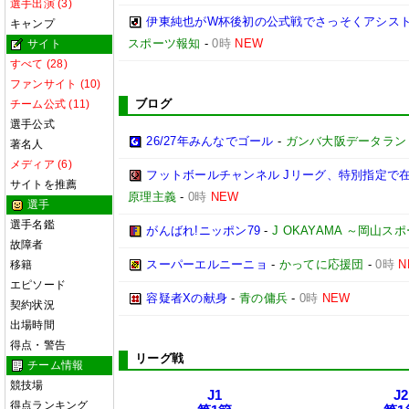
選手出演 (3)
伊東純也がW杯後初の公式戦でさっそくアシスト
キャンプ
スポーツ報知
-
0時
NEW
サイト
すべて (28)
ファンサイト (10)
ブログ
チーム公式 (11)
選手公式
26/27年みんなでゴール
-
ガンバ大阪データランド(GA
著名人
メディア (6)
フットボールチャンネル Jリーグ、特別指定で
サイトを推薦
原理主義
-
0時
NEW
選手
選手名鑑
がんばれ!ニッポン79
-
J OKAYAMA ～岡山
故障者
スーパーエルニーニョ
-
かってに応援団
-
0時
N
移籍
エピソード
容疑者Xの献身
-
青の傭兵
-
0時
NEW
契約状況
出場時間
得点・警告
リーグ戦
チーム情報
競技場
J1
J2
得点ランキング