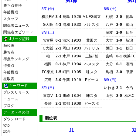
第1節
第1
勝ち点推移
8/7 (金)
8/8 (土)
年齢構成
横浜FM
3-4
鹿島
19:26
MUFG国立
札幌
2-0
徳島
スタッフ
G大阪
4-3
浦和
19:33
パナスタ
八戸
2-0
富山
関係者ニュース
関係者エピソード
8/8 (土)
藤枝
2-0
仙台
Jリーグ記録
名古屋
0-1
清水
19:03
豊田ス
大宮
1-0
新潟
順位表
C大阪
2-1
岡山
19:03
ハナサカ
磐田
1-1
秋田
勝ち点
柏
2-1
水戸
19:04
三協F柏
宮崎
0-1
横浜FC
得点ランキング
福岡
0-1
神戸
19:04
ベススタ
大分
0-1
湘南
得失点
FC東京
1-5
町田
19:05
味スタ
鳥栖
2-0
甲府
年齢構成
星取表
広島
3-0
千葉
19:19
Eピース
8/9 (日)
キーワード
8/9 (日)
いわき
2-1
今治
プレスリリース
東京V
1-1
川崎
18:04
味スタ
山形
2-0
栃木C
ニュース
長崎
2-1
京都
19:08
ピースタ
ブログ
データ・その他
順位表
ダウンロード
toto
J1
J
試合