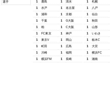
1
鹿島
1
清水
1
札幌
選手
1
水戸
1
名古屋
1
八戸
1
浦和
1
京都
1
仙台
1
千葉
1
G大阪
1
秋田
1
柏
1
C大阪
1
山形
1
FC東京
1
神戸
1
いわき
1
東京V
1
岡山
1
栃木C
1
町田
1
広島
1
大宮
1
川崎
1
福岡
1
横浜FC
1
横浜FM
1
長崎
1
湘南