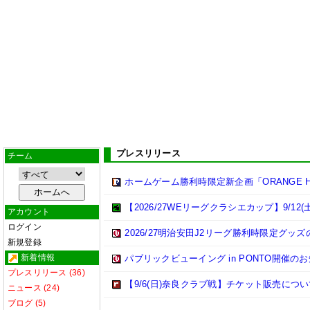
プレスリリース
チーム
ホームゲーム勝利時限定新企画「ORANGE 
【2026/27WEリーグクラシエカップ】9/1
アカウント
ログイン
2026/27明治安田J2リーグ勝利時限定グッ
新規登録
新着情報
パブリックビューイング in PONTO開催の
プレスリリース (36)
【9/6(日)奈良クラブ戦】チケット販売につ
ニュース (24)
ブログ (5)