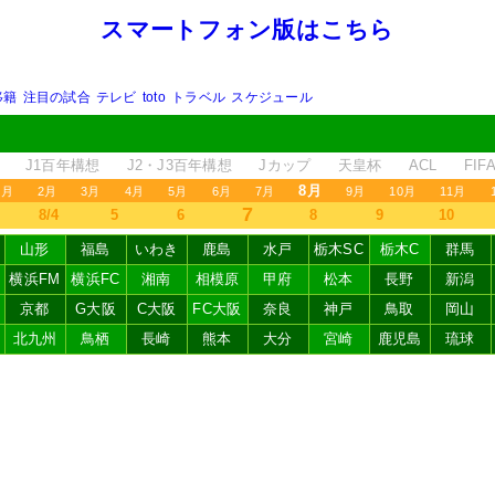
スマートフォン版はこちら
移籍
注目の試合
テレビ
toto
トラベル
スケジュール
J1百年構想
J2・J3百年構想
Jカップ
天皇杯
ACL
FI
8月
1月
2月
3月
4月
5月
6月
7月
9月
10月
11月
7
8/4
5
6
8
9
10
山形
福島
いわき
鹿島
水戸
栃木SC
栃木C
群馬
横浜FM
横浜FC
湘南
相模原
甲府
松本
長野
新潟
京都
G大阪
C大阪
FC大阪
奈良
神戸
鳥取
岡山
北九州
鳥栖
長崎
熊本
大分
宮崎
鹿児島
琉球