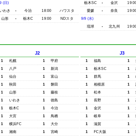
9 (日)
栃木SC
-
金沢
19:0
いわき
-
今治
18:00
ハワスタ
愛媛
-
奈良
19:0
山形
-
栃木C
19:00
NDスタ
9/9 (水)
琉球
-
北九州
19:0
J2
J3
1
札幌
1
甲府
1
福島
1
1
八戸
1
新潟
1
栃木SC
1
1
仙台
1
富山
1
群馬
1
1
秋田
1
磐田
1
相模原
1
1
山形
1
藤枝
1
松本
1
1
いわき
1
徳島
1
長野
1
1
栃木C
1
今治
1
金沢
1
1
大宮
1
鳥栖
1
岐阜
1
1
横浜FC
1
大分
1
滋賀
1
1
湘南
1
宮崎
1
FC大阪
1