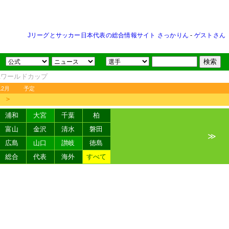
Jリーグとサッカー日本代表の総合情報サイト さっかりん
-
ゲストさん
FAワールドカップ
12月
予定
＞
浦和
大宮
千葉
柏
富山
金沢
清水
磐田
≫
広島
山口
讃岐
徳島
総合
代表
海外
すべて