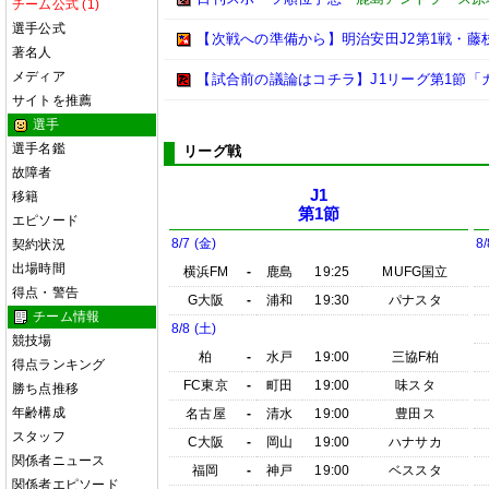
チーム公式 (1)
選手公式
【次戦への準備から】明治安田J2第1戦・
著名人
メディア
【試合前の議論はコチラ】J1リーグ第1節「
サイトを推薦
選手
選手名鑑
リーグ戦
故障者
J1
移籍
第1節
エピソード
8/7 (金)
8/
契約状況
出場時間
横浜FM
-
鹿島
19:25
MUFG国立
得点・警告
G大阪
-
浦和
19:30
パナスタ
チーム情報
8/8 (土)
競技場
柏
-
水戸
19:00
三協F柏
得点ランキング
FC東京
-
町田
19:00
味スタ
勝ち点推移
年齢構成
名古屋
-
清水
19:00
豊田ス
スタッフ
C大阪
-
岡山
19:00
ハナサカ
関係者ニュース
福岡
-
神戸
19:00
ベススタ
関係者エピソード