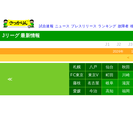
試合速報
ニュース
プレスリリース
ランキング
故障者
Jリーグ 最新情報
J1
J2
J3
2026年
＜
札幌
八戸
仙台
秋田
FC東京
東京V
町田
川崎
≪
藤枝
名古屋
岐阜
滋賀
愛媛
今治
高知
福岡