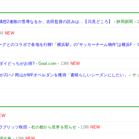
構想2連敗の雪辱なるか、吉田監督の読みは…【J1見どころ】
-
静岡新聞
-
3時
NEW
リーグとのコラボで各地を行脚!「横浜駅」の“サッカーチーム物件”は横浜F・
ーダイどっちがお得?
-
Goal.com
-
13時
NEW
がJ1へ! 岡山がMFオベルダンを獲得「素晴らしいシーズンにしたい」
-
サ
EW
ラウブリッツ秋田
-
杜の都から世界を照らせ
-
12時
NEW
理主義
-
12時
NEW