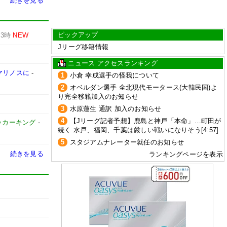
続きを見る
ピックアップ
13時
NEW
Jリーグ移籍情報
ニュース アクセスランキング
マリノスに
-
1
小倉 幸成選手の怪我について
2
オベルダン選手 全北現代モータース(大韓民国)よ
り完全移籍加入のお知らせ
3
水原蓮生 通訳 加入のお知らせ
4
【Jリーグ記者予想】鹿島と神戸「本命」…町田が
ッカーキング
-
続く 水戸、福岡、千葉は厳しい戦いになりそう[4:57]
5
スタジアムナレーター就任のお知らせ
続きを見る
ランキングページを表示