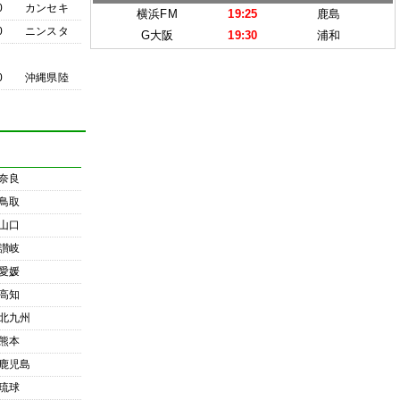
0
カンセキ
横浜FM
19:25
鹿島
0
ニンスタ
G大阪
19:30
浦和
0
沖縄県陸
奈良
鳥取
山口
讃岐
愛媛
高知
北九州
熊本
鹿児島
琉球