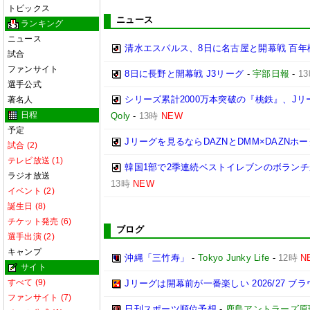
トピックス
ニュース
ランキング
ニュース
清水エスパルス、8日に名古屋と開幕戦 百年
試合
ファンサイト
8日に長野と開幕戦 J3リーグ
-
宇部日報
-
1
選手公式
シリーズ累計2000万本突破の『桃鉄』、J
著名人
日程
Qoly
-
13時
NEW
予定
Jリーグを見るならDAZNとDMM×DAZNホ
試合 (2)
テレビ放送 (1)
韓国1部で2季連続ベストイレブンのボランチ
ラジオ放送
13時
NEW
イベント (2)
誕生日 (8)
チケット発売 (6)
ブログ
選手出演 (2)
キャンプ
沖縄「三竹寿」
-
Tokyo Junky Life
-
12時
N
サイト
すべて (9)
Jリーグは開幕前が一番楽しい 2026/27 ブ
ファンサイト (7)
日刊スポーツ順位予想
-
鹿島アントラーズ原