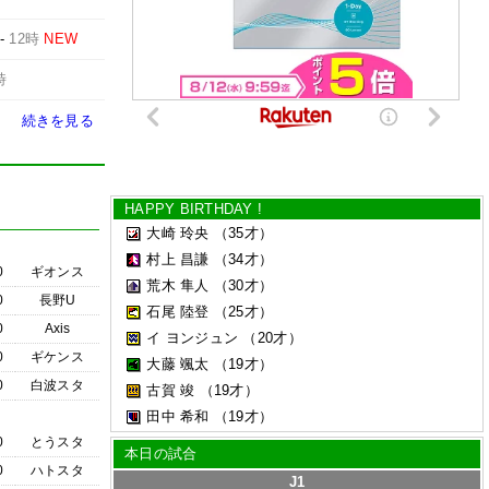
-
12時
NEW
時
続きを見る
HAPPY BIRTHDAY !
大崎 玲央
（35才）
村上 昌謙
（34才）
0
ギオンス
荒木 隼人
（30才）
0
長野U
石尾 陸登
（25才）
0
Axis
イ ヨンジュン
（20才）
0
ギケンス
大藤 颯太
（19才）
0
白波スタ
古賀 竣
（19才）
田中 希和
（19才）
0
とうスタ
本日の試合
0
ハトスタ
J1