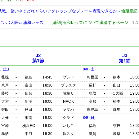
藤枝戦。暑い中でどれくらいアグレッシブなプレーを表現できるか
-
仙蹴塵記
ガンバ大阪vs浦和レッズ」
-
[浦議]浦和レッズについて議論するページ
-
12
J2
J3
第1節
第1節
8 (土)
8/8 (土)
札幌
-
徳島
14:45
プレド
相模原
-
熊本
18:0
八戸
-
富山
18:30
プラスタ
長野
-
山口
18:0
藤枝
-
仙台
18:30
藤枝サ
鳥取
-
FC大阪
19:0
大宮
-
新潟
19:00
NACK
高知
-
松本
19:0
磐田
-
秋田
19:00
ヤマハ
鹿児島
-
群馬
19:0
大分
-
湘南
19:00
クラド
8/9 (日)
宮崎
-
横浜FC
19:00
いちご
福島
-
讃岐
18:0
鳥栖
-
甲府
19:30
駅スタ
滋賀
-
岐阜
18:3