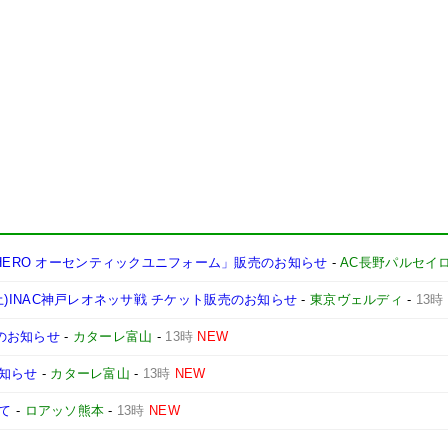
HERO オーセンティックユニフォーム」販売のお知らせ
-
AC長野パルセイ
2(土)INAC神戸レオネッサ戦 チケット販売のお知らせ
-
東京ヴェルディ
-
13時
ズのお知らせ
-
カターレ富山
-
13時
NEW
お知らせ
-
カターレ富山
-
13時
NEW
いて
-
ロアッソ熊本
-
13時
NEW