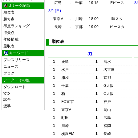
広島
-
千葉
19:15
Eピース
8/
Jリーグ記録
8/9 (日)
順位表
東京V
-
川崎
18:00
味スタ
勝ち点
得点ランキング
長崎
-
京都
19:00
ピースタ
得失点
年齢構成
順位表
星取表
キーワード
J1
プレスリリース
1
鹿島
1
清水
ニュース
1
水戸
1
名古屋
ブログ
1
浦和
1
京都
データ・その他
1
千葉
1
G大阪
ダウンロード
toto
1
柏
1
C大阪
試合
1
FC東京
1
神戸
選手
1
東京V
1
岡山
1
町田
1
広島
1
川崎
1
福岡
1
横浜FM
1
長崎