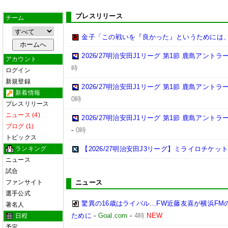
プレスリリース
チーム
金子「この戦いを『良かった』というためには
2026/27明治安田J1リーグ 第1節 鹿島アント
アカウント
時
ログイン
新規登録
2026/27明治安田J1リーグ 第1節 鹿島アント
新着情報
0時
プレスリリース
ニュース (4)
2026/27明治安田J1リーグ 第1節 鹿島アント
ブログ (1)
-
0時
トピックス
ランキング
【2026/27明治安田J3リーグ】ミライロチケ
ニュース
試合
ファンサイト
ニュース
選手公式
驚異の16歳はライバル…FW近藤友喜が横浜F
著名人
ために
-
Goal.com
-
4時
NEW
日程
予定