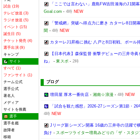
「ここでは言わない」鹿島FW吉田湊海のJ1開
試合 (19)
Goal.com
-
4時
NEW
テレビ放送 (3)
ラジオ放送 (5)
「警戒網」突破へ得点力に磨き カターレ8日開
イベント (15)
聞
-
4時
NEW
誕生日 (5)
チケット発売 (4)
カターレJ1昇格に挑む 八戸と8日初戦、ボール
選手出演 (9)
【日本代表】森保監督 衝撃デビューの三井寺眞
キャンプ
ね」
-
東スポ
-
2時
サイト
すべて (1)
ファンサイト (1)
ブログ
チーム公式
選手公式
増田屋 厚木一番街店
-
湘南☆浪漫
-
4時
NEW
著名人
メディア
「試合を観た感想」2026-27シーズン第1節・26年
サイトを推薦
4時
NEW
選手
選手名鑑
Jリーグ新シーズン開幕 16歳の三井寺の活躍で
故障者
負け
-
スポーツライター増島みどりの「ザ・スタジ
移籍