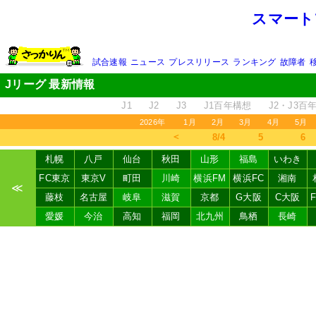
スマート
試合速報
ニュース
プレスリリース
ランキング
故障者
Jリーグ 最新情報
J1
J2
J3
J1百年構想
J2・J3百
2026年
1月
2月
3月
4月
5月
＜
8/4
5
6
札幌
八戸
仙台
秋田
山形
福島
いわき
FC東京
東京V
町田
川崎
横浜FM
横浜FC
湘南
≪
藤枝
名古屋
岐阜
滋賀
京都
G大阪
C大阪
愛媛
今治
高知
福岡
北九州
鳥栖
長崎