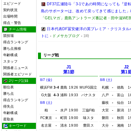
エピソード
DF37広瀬陸斗「3-1であの時間になっても『
契約状況
島のサポーターは、改めて戻ってきて感じました」/【
出場時間
「GELマガ」鹿島アントラーズ番記者・田中滋WE
得点・警告
日本代表DF冨安健洋の英プレミア・クリスタル
チーム情報
競技場
トに
-
ドメサカブログ
-
1時
得点ランキング
勝ち点推移
年齢構成
リーグ戦
スタッフ
J1
J2
関係者ニュース
第1節
第1
関係者エピソード
8/7 (金)
8/8 (土)
Jリーグ記録
順位表
横浜FM
3-4
鹿島
19:26
MUFG国立
札幌
-
徳島
1
勝ち点
G大阪
4-3
浦和
19:33
パナスタ
八戸
-
富山
1
得点ランキング
8/8 (土)
藤枝
-
仙台
1
得失点
柏
-
水戸
19:00
三協F柏
大宮
-
新潟
1
年齢構成
FC東京
-
町田
19:00
味スタ
磐田
-
秋田
1
星取表
名古屋
-
清水
19:00
豊田ス
大分
-
湘南
1
キーワード