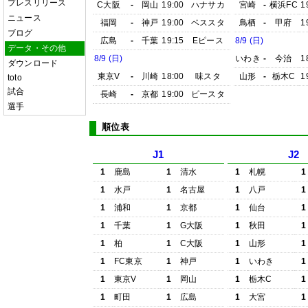
プレスリリース
C大阪
-
岡山
19:00
ハナサカ
宮崎
-
横浜FC
1
ニュース
福岡
-
神戸
19:00
ベススタ
鳥栖
-
甲府
1
ブログ
広島
-
千葉
19:15
Eピース
8/9 (日)
データ・その他
8/9 (日)
いわき
-
今治
1
ダウンロード
東京V
-
川崎
18:00
味スタ
山形
-
栃木C
1
toto
試合
長崎
-
京都
19:00
ピースタ
選手
順位表
J1
J2
1
鹿島
1
清水
1
札幌
1
1
水戸
1
名古屋
1
八戸
1
1
浦和
1
京都
1
仙台
1
1
千葉
1
G大阪
1
秋田
1
1
柏
1
C大阪
1
山形
1
1
FC東京
1
神戸
1
いわき
1
1
東京V
1
岡山
1
栃木C
1
1
町田
1
広島
1
大宮
1