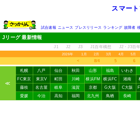
スマート
試合速報
ニュース
プレスリリース
ランキング
故障者
Jリーグ 最新情報
J1
J2
J3
J1百年構想
J2・J3百
2026年
1月
2月
3月
4月
5月
＜
8/4
5
6
札幌
八戸
仙台
秋田
山形
福島
いわき
FC東京
東京V
町田
川崎
横浜FM
横浜FC
湘南
≪
藤枝
名古屋
岐阜
滋賀
京都
G大阪
C大阪
愛媛
今治
高知
福岡
北九州
鳥栖
長崎