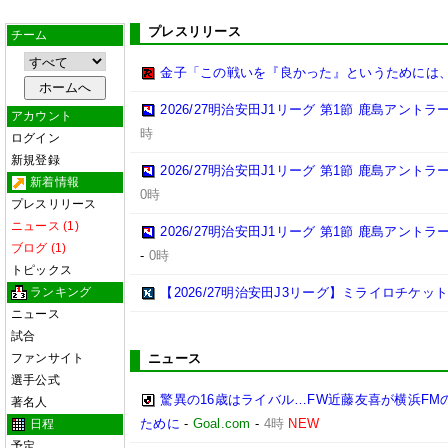
プレスリリース
チーム
金子「この戦いを『良かった』というためには
2026/27明治安田J1リーグ 第1節 鹿島アント
アカウント
時
ログイン
新規登録
2026/27明治安田J1リーグ 第1節 鹿島アント
新着情報
0時
プレスリリース
ニュース (1)
2026/27明治安田J1リーグ 第1節 鹿島アント
ブログ (1)
-
0時
トピックス
ランキング
【2026/27明治安田J3リーグ】ミライロチケ
ニュース
試合
ファンサイト
ニュース
選手公式
驚異の16歳はライバル…FW近藤友喜が横浜F
著名人
ために
-
Goal.com
-
4時
NEW
日程
予定