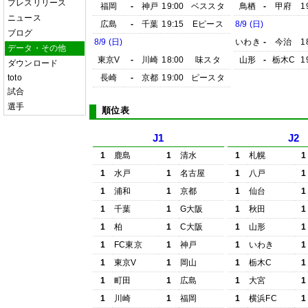
プレスリリース
福岡
-
神戸
19:00
ベススタ
鳥栖
-
甲府
1
ニュース
広島
-
千葉
19:15
Eピース
8/9 (日)
ブログ
8/9 (日)
いわき
-
今治
1
データ・その他
東京V
-
川崎
18:00
味スタ
山形
-
栃木C
1
ダウンロード
toto
長崎
-
京都
19:00
ピースタ
試合
選手
順位表
J1
J2
1
鹿島
1
清水
1
札幌
1
1
水戸
1
名古屋
1
八戸
1
1
浦和
1
京都
1
仙台
1
1
千葉
1
G大阪
1
秋田
1
1
柏
1
C大阪
1
山形
1
1
FC東京
1
神戸
1
いわき
1
1
東京V
1
岡山
1
栃木C
1
1
町田
1
広島
1
大宮
1
1
川崎
1
福岡
1
横浜FC
1