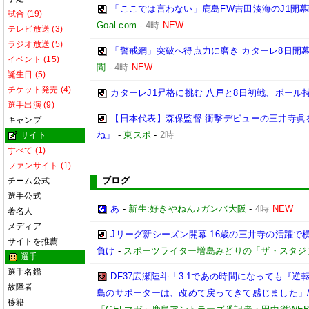
「ここでは言わない」鹿島FW吉田湊海のJ1開
試合 (19)
Goal.com
-
4時
NEW
テレビ放送 (3)
ラジオ放送 (5)
「警戒網」突破へ得点力に磨き カターレ8日開
イベント (15)
聞
-
4時
NEW
誕生日 (5)
チケット発売 (4)
カターレJ1昇格に挑む 八戸と8日初戦、ボール
選手出演 (9)
【日本代表】森保監督 衝撃デビューの三井寺眞
キャンプ
ね」
-
東スポ
-
2時
サイト
すべて (1)
ファンサイト (1)
ブログ
チーム公式
選手公式
あ
-
新生:好きやねん♪ガンバ大阪
-
4時
NEW
著名人
メディア
Jリーグ新シーズン開幕 16歳の三井寺の活躍で
サイトを推薦
負け
-
スポーツライター増島みどりの「ザ・スタジ
選手
選手名鑑
DF37広瀬陸斗「3-1であの時間になっても『
故障者
島のサポーターは、改めて戻ってきて感じました」/【
移籍