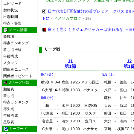
「GELマガ」鹿島アントラーズ番記者・田中滋WE
エピソード
契約状況
日本代表DF冨安健洋の英プレミア・クリスタル
出場時間
トに
-
ドメサカブログ
-
1時
得点・警告
良くも悪くもキジェのサッカーは疲れるな ～浦
チーム情報
競技場
得点ランキング
リーグ戦
勝ち点推移
年齢構成
J1
J2
スタッフ
第1節
第1
関係者ニュース
8/7 (金)
8/8 (土)
関係者エピソード
横浜FM
3-4
鹿島
19:26
MUFG国立
札幌
-
徳島
1
Jリーグ記録
順位表
G大阪
4-3
浦和
19:33
パナスタ
八戸
-
富山
1
勝ち点
8/8 (土)
藤枝
-
仙台
1
得点ランキング
柏
-
水戸
19:00
三協F柏
大宮
-
新潟
1
得失点
FC東京
-
町田
19:00
味スタ
磐田
-
秋田
1
年齢構成
名古屋
-
清水
19:00
豊田ス
大分
-
湘南
1
星取表
キーワード
C大阪
-
岡山
19:00
ハナサカ
宮崎
-
横浜FC
1