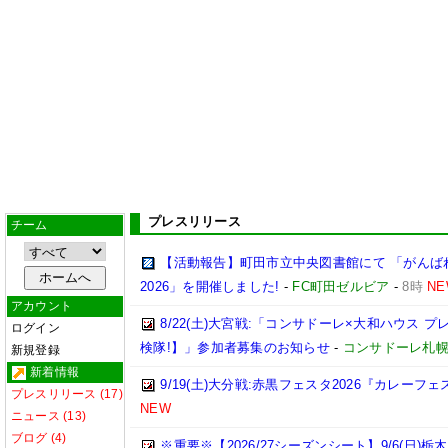
プレスリリース
チーム
【活動報告】町田市立中央図書館にて 「がんば
2026」を開催しました!
-
FC町田ゼルビア
-
8時
NE
アカウント
8/22(土)大宮戦:「コンサドーレ×大和ハウス 
ログイン
検隊!】」参加者募集のお知らせ
-
コンサドーレ札
新規登録
新着情報
9/19(土)大分戦:赤黒フェスタ2026『カレーフ
プレスリリース (17)
NEW
ニュース (13)
ブログ (4)
※重要※【2026/27シーズンシート】9/6(日)