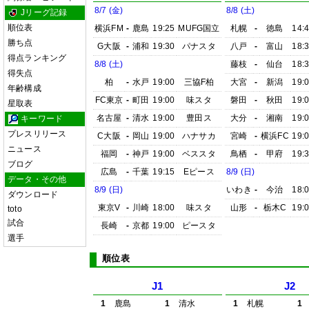
8/7 (金)
8/8 (土)
Jリーグ記録
順位表
横浜FM
-
鹿島
19:25
MUFG国立
札幌
-
徳島
14:
勝ち点
G大阪
-
浦和
19:30
パナスタ
八戸
-
富山
18:
得点ランキング
8/8 (土)
藤枝
-
仙台
18:
得失点
柏
-
水戸
19:00
三協F柏
大宮
-
新潟
19:
年齢構成
FC東京
-
町田
19:00
味スタ
磐田
-
秋田
19:
星取表
名古屋
-
清水
19:00
豊田ス
大分
-
湘南
19:
キーワード
プレスリリース
C大阪
-
岡山
19:00
ハナサカ
宮崎
-
横浜FC
19:
ニュース
福岡
-
神戸
19:00
ベススタ
鳥栖
-
甲府
19:
ブログ
広島
-
千葉
19:15
Eピース
8/9 (日)
データ・その他
8/9 (日)
いわき
-
今治
18:
ダウンロード
東京V
-
川崎
18:00
味スタ
山形
-
栃木C
19:
toto
試合
長崎
-
京都
19:00
ピースタ
選手
順位表
J1
J2
1
鹿島
1
清水
1
札幌
1