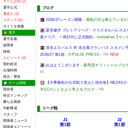
チーム公式 (2)
選手公式
ブログ
著名人 (1)
2026/27シーズン開幕
-
鹿島の空は燃えているか!
メディア (4)
サイトを推薦
冨安健洋 プレミアリーグ・クリスタルパレス入り
選手
査クリア、一両日中に正式契約
-
footballnet【
選手名鑑
故障者
清水エスパルス 対 名古屋グランパス スタメン予
移籍
2026/27 第1節
-
S-PULSE PRESS
-
7時
NEW
エピソード (4)
契約状況
おはようございます
-
森岡茂オフィシャルブログ「優
出場時間
時
得点・警告
【今季最初の公式戦で見えた現在地】NEZASカップ 
チーム情報
競技場
木SCのことをより考えるブログ
-
7時
得点ランキング
勝ち点推移
年齢構成
リーグ戦
スタッフ
J1
J2
関係者ニュース
第1節
第1節
関係者エピソード