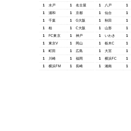
1
水戸
1
名古屋
1
八戸
1
1
浦和
1
京都
1
仙台
1
1
千葉
1
G大阪
1
秋田
1
1
柏
1
C大阪
1
山形
1
1
FC東京
1
神戸
1
いわき
1
1
東京V
1
岡山
1
栃木C
1
1
町田
1
広島
1
大宮
1
1
川崎
1
福岡
1
横浜FC
1
1
横浜FM
1
長崎
1
湘南
1