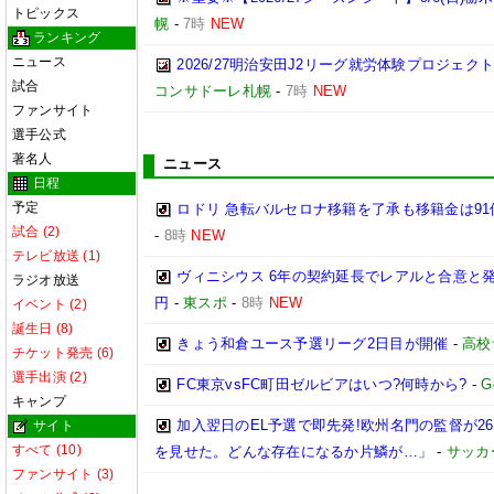
トピックス
幌
-
7時
NEW
ランキング
ニュース
2026/27明治安田J2リーグ就労体験プロジェクト「p
試合
コンサドーレ札幌
-
7時
NEW
ファンサイト
選手公式
著名人
ニュース
日程
予定
ロドリ 急転バルセロナ移籍を了承も移籍金は91
試合 (2)
-
8時
NEW
テレビ放送 (1)
ヴィニシウス 6年の契約延長でレアルと合意と
ラジオ放送
円
-
東スポ
-
8時
NEW
イベント (2)
誕生日 (8)
きょう和倉ユース予選リーグ2日目が開催
-
高校
チケット発売 (6)
選手出演 (2)
FC東京vsFC町田ゼルビアはいつ?何時から?
-
G
キャンプ
加入翌日のEL予選で即先発!欧州名門の監督が
サイト
すべて (10)
を見せた。どんな存在になるか片鱗が…」
-
サッカ
ファンサイト (3)