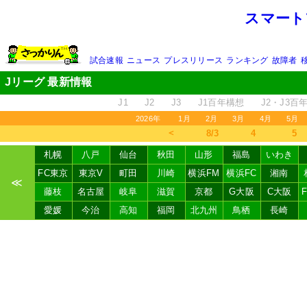
スマート
試合速報
ニュース
プレスリリース
ランキング
故障者
Jリーグ 最新情報
J1
J2
J3
J1百年構想
J2・J3百
2026年
1月
2月
3月
4月
5月
＜
8/3
4
5
札幌
八戸
仙台
秋田
山形
福島
いわき
FC東京
東京V
町田
川崎
横浜FM
横浜FC
湘南
≪
藤枝
名古屋
岐阜
滋賀
京都
G大阪
C大阪
愛媛
今治
高知
福岡
北九州
鳥栖
長崎