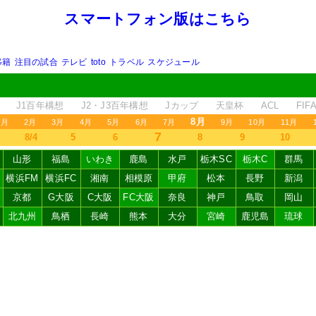
スマートフォン版はこちら
移籍
注目の試合
テレビ
toto
トラベル
スケジュール
J1百年構想
J2・J3百年構想
Jカップ
天皇杯
ACL
FI
8月
1月
2月
3月
4月
5月
6月
7月
9月
10月
11月
7
8/4
5
6
8
9
10
山形
福島
いわき
鹿島
水戸
栃木SC
栃木C
群馬
横浜FM
横浜FC
湘南
相模原
甲府
松本
長野
新潟
京都
G大阪
C大阪
FC大阪
奈良
神戸
鳥取
岡山
北九州
鳥栖
長崎
熊本
大分
宮崎
鹿児島
琉球