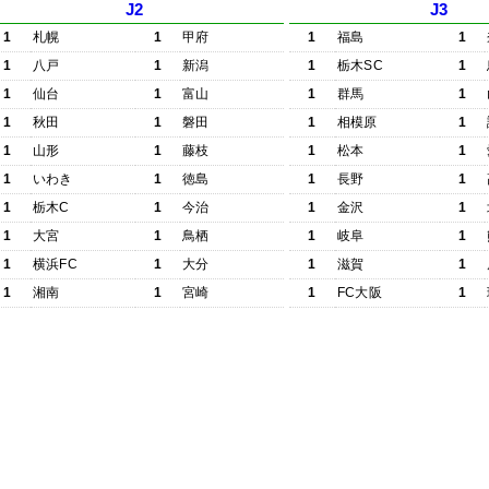
J2
J3
1
札幌
1
甲府
1
福島
1
1
八戸
1
新潟
1
栃木SC
1
1
仙台
1
富山
1
群馬
1
1
秋田
1
磐田
1
相模原
1
1
山形
1
藤枝
1
松本
1
1
いわき
1
徳島
1
長野
1
1
栃木C
1
今治
1
金沢
1
1
大宮
1
鳥栖
1
岐阜
1
1
横浜FC
1
大分
1
滋賀
1
1
湘南
1
宮崎
1
FC大阪
1