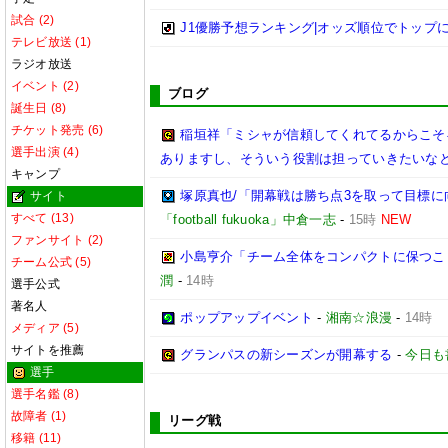
試合 (2)
J1優勝予想ランキング|オッズ順位でトップに立っ
テレビ放送 (1)
ラジオ放送
イベント (2)
ブログ
誕生日 (8)
チケット発売 (6)
稲垣祥「ミシャが信頼してくれてるからこそ
選手出演 (4)
ありますし、そういう役割は担っていきたいなと
キャンプ
塚原真也/「開幕戦は勝ち点3を取って目標に向
サイト
すべて (13)
「football fukuoka」中倉一志
-
15時
NEW
ファンサイト (2)
小島亨介「チーム全体をコンパクトに保つことが
チーム公式 (5)
潤
-
14時
選手公式
著名人
ポップアップイベント
-
湘南☆浪漫
-
14時
メディア (5)
サイトを推薦
グランパスの新シーズンが開幕する
-
今日も
選手
選手名鑑 (8)
故障者 (1)
リーグ戦
移籍 (11)