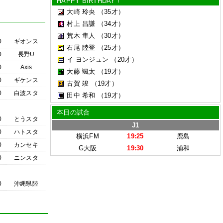
HAPPY BIRTHDAY !
大崎 玲央
（35才）
村上 昌謙
（34才）
荒木 隼人
（30才）
0
ギオンス
石尾 陸登
（25才）
0
長野U
イ ヨンジュン
（20才）
0
Axis
大藤 颯太
（19才）
0
ギケンス
古賀 竣
（19才）
0
白波スタ
田中 希和
（19才）
本日の試合
0
とうスタ
J1
0
ハトスタ
横浜FM
19:25
鹿島
0
カンセキ
G大阪
19:30
浦和
0
ニンスタ
0
沖縄県陸