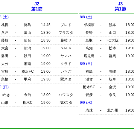
J2
J3
第1節
第1節
8 (土)
8/8 (土)
札幌
-
徳島
14:45
プレド
相模原
-
熊本
18:0
八戸
-
富山
18:30
プラスタ
長野
-
山口
18:0
藤枝
-
仙台
18:30
藤枝サ
鳥取
-
FC大阪
19:0
大宮
-
新潟
19:00
NACK
高知
-
松本
19:0
磐田
-
秋田
19:00
ヤマハ
鹿児島
-
群馬
19:0
大分
-
湘南
19:00
クラド
8/9 (日)
宮崎
-
横浜FC
19:00
いちご
福島
-
讃岐
18:0
鳥栖
-
甲府
19:30
駅スタ
滋賀
-
岐阜
18:3
9 (日)
栃木SC
-
金沢
19:0
いわき
-
今治
18:00
ハワスタ
愛媛
-
奈良
19:0
山形
-
栃木C
19:00
NDスタ
9/9 (水)
琉球
-
北九州
19:0