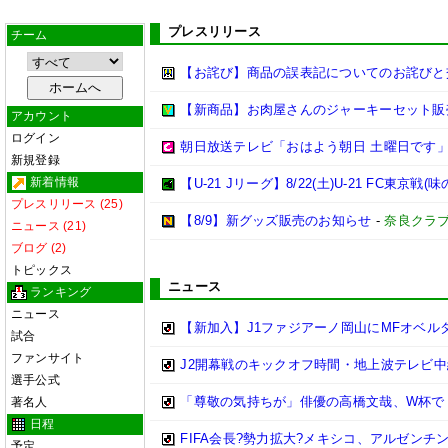
プレスリリース
チーム
【お詫び】商品の誤表記についてのお詫びと交
【新商品】お肉屋さんのジャーキーセット販
アカウント
ログイン
朝日放送テレビ「おはよう朝日 土曜日です」
新規登録
新着情報
【U-21 Jリーグ】8/22(土)U-21 FC
プレスリリース (25)
【8/9】新グッズ販売のお知らせ
-
奈良クラ
ニュース (21)
ブログ (2)
トピックス
ニュース
ランキング
ニュース
【新加入】J1ファジアーノ岡山にMFオベル
試合
ファンサイト
J2開幕戦のキックオフ時間・地上波テレビ中
選手公式
「尊敬の気持ちが」俳優の高橋文哉、W杯で『
著名人
日程
FIFA会長?勢力拡大?メキシコ、アルゼン
予定