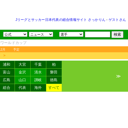
Jリーグとサッカー日本代表の総合情報サイト さっかりん
-
ゲストさん
FAワールドカップ
12月
予定
＞
浦和
大宮
千葉
柏
富山
金沢
清水
磐田
≫
広島
山口
讃岐
徳島
総合
代表
海外
すべて