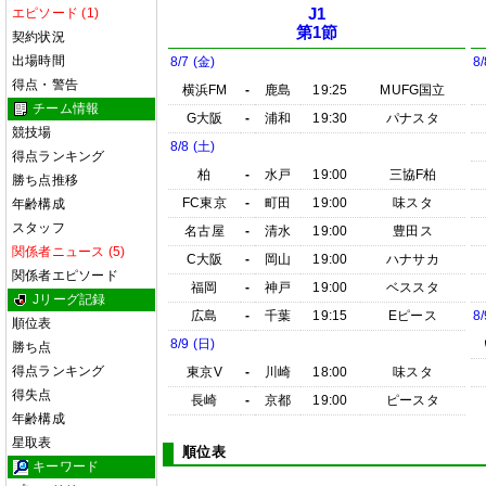
エピソード (1)
J1
第1節
契約状況
出場時間
8/7 (金)
8/
得点・警告
横浜FM
-
鹿島
19:25
MUFG国立
チーム情報
G大阪
-
浦和
19:30
パナスタ
競技場
8/8 (土)
得点ランキング
柏
-
水戸
19:00
三協F柏
勝ち点推移
FC東京
-
町田
19:00
味スタ
年齢構成
スタッフ
名古屋
-
清水
19:00
豊田ス
関係者ニュース (5)
C大阪
-
岡山
19:00
ハナサカ
関係者エピソード
福岡
-
神戸
19:00
ベススタ
Jリーグ記録
広島
-
千葉
19:15
Eピース
8/
順位表
8/9 (日)
勝ち点
得点ランキング
東京V
-
川崎
18:00
味スタ
得失点
長崎
-
京都
19:00
ピースタ
年齢構成
星取表
順位表
キーワード