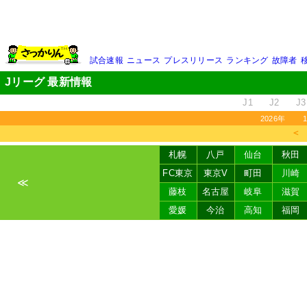
試合速報
ニュース
プレスリリース
ランキング
故障者
Jリーグ 最新情報
J1
J2
J3
2026年
＜
札幌
八戸
仙台
秋田
FC東京
東京V
町田
川崎
≪
藤枝
名古屋
岐阜
滋賀
愛媛
今治
高知
福岡