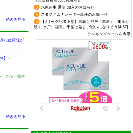
り完全移籍加入のお知らせ
3
水原蓮生 通訳 加入のお知らせ
4
スタジアムナレーター就任のお知らせ
続きを見る
5
【Jリーグ記者予想】鹿島と神戸「本命」…町田が
続く 水戸、福岡、千葉は厳しい戦いになりそう[4:57]
ランキングページを表示
自身には責任が
ce】
-
ャーナル」鈴木
続きを見る