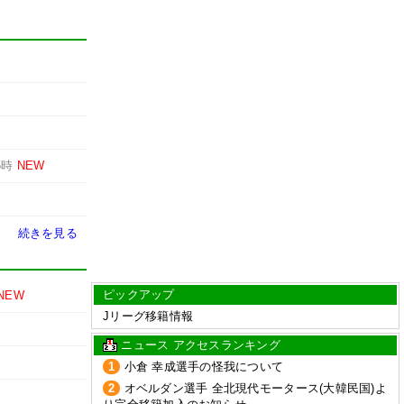
5時
NEW
続きを見る
ピックアップ
NEW
Jリーグ移籍情報
ニュース アクセスランキング
1
小倉 幸成選手の怪我について
2
オベルダン選手 全北現代モータース(大韓民国)よ