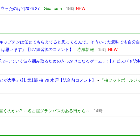
たのは?|2026-27
-
Goal.com
-
15時
NEW
キャプテンは任せてもらえてると思ってるんで。そういった意味でも自分
は思います」【8/7練習後のコメント】
-
赤鯱新報
-
15時
NEW
かっていく波を掴み取るためのきっかけになるゲーム」:【アビスパ’s Voi
大事」/J1 第1節 柏 vs 水戸【試合前コメント】
-
「柏フットボールジ
書くのかい? ～名古屋グランパスのある街から～
-
14時