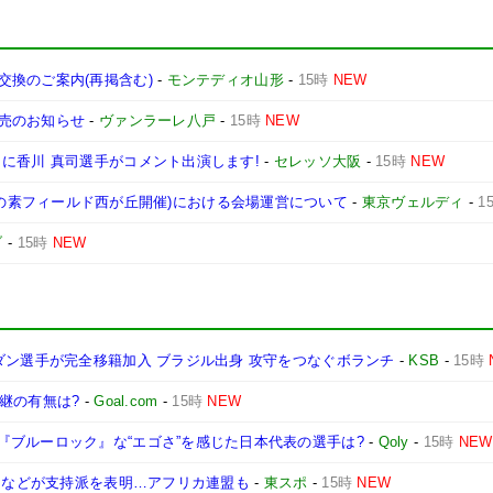
換のご案内(再掲含む)
-
モンテディオ山形
-
15時
NEW
売のお知らせ
-
ヴァンラーレ八戸
-
15時
NEW
に香川 真司選手がコメント出演します!
-
セレッソ大阪
-
15時
NEW
東京戦(味の素フィールド西が丘開催)における会場運営について
-
東京ヴェルディ
-
1
ブ
-
15時
NEW
ダン選手が完全移籍加入 ブラジル出身 攻守をつなぐボランチ
-
KSB
-
15時
継の有無は?
-
Goal.com
-
15時
NEW
ブルーロック』な“エゴさ”を感じた日本代表の選手は?
-
Qoly
-
15時
NEW
チンなどが支持派を表明…アフリカ連盟も
-
東スポ
-
15時
NEW