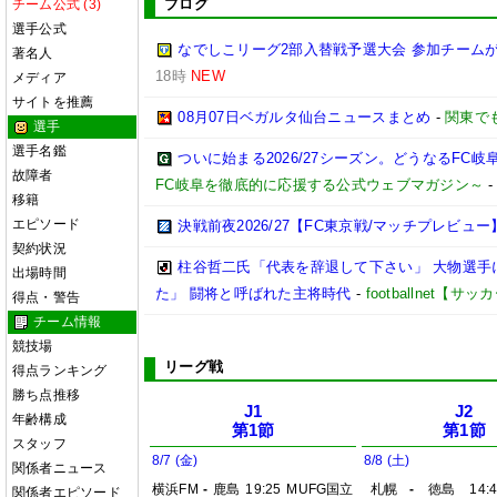
ブログ
チーム公式 (3)
選手公式
なでしこリーグ2部入替戦予選大会 参加チームが
著名人
18時
NEW
メディア
サイトを推薦
08月07日ベガルタ仙台ニュースまとめ
-
関東で
選手
選手名鑑
ついに始まる2026/27シーズン。どうなるFC岐阜【2
故障者
FC岐阜を徹底的に応援する公式ウェブマガジン～
移籍
エピソード
決戦前夜2026/27【FC東京戦/マッチプレビュー
契約状況
柱谷哲二氏「代表を辞退して下さい」 大物選手
出場時間
た」 闘将と呼ばれた主将時代
-
footballnet【
得点・警告
チーム情報
競技場
リーグ戦
得点ランキング
勝ち点推移
J1
J2
年齢構成
第1節
第1節
スタッフ
8/7 (金)
8/8 (土)
関係者ニュース
横浜FM
-
鹿島
19:25
MUFG国立
札幌
-
徳島
14:
関係者エピソード