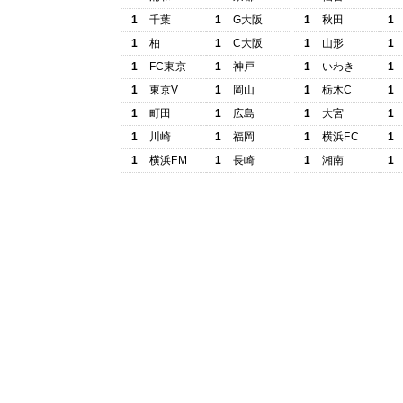
1
千葉
1
G大阪
1
秋田
1
1
柏
1
C大阪
1
山形
1
1
FC東京
1
神戸
1
いわき
1
1
東京V
1
岡山
1
栃木C
1
1
町田
1
広島
1
大宮
1
1
川崎
1
福岡
1
横浜FC
1
1
横浜FM
1
長崎
1
湘南
1