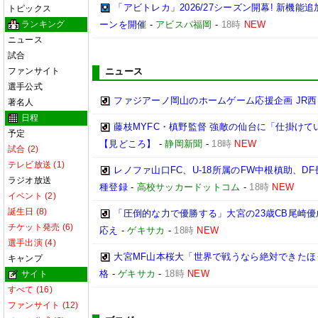
「アビトレカ」2026/27シーズン開幕! 新機
トピックス
ランキング
ーンを開催
-
アビスパ福岡
-
18時
NEW
ニュース
試合
ファンサイト
ニュース
選手公式
ファジアーノ岡山のホームゲーム応援企画 JR
著名人
日程
藤枝MYFC・槙野監督 強敵の仙台に「仕掛けて
予定
【見どころ】
-
静岡新聞
-
18時
NEW
試合 (2)
テレビ放送 (1)
レノファ山口FC、U-18所属のFW中根槙助、D
ラジオ放送
種登録
-
高校サッカードットコム
-
18時
NEW
イベント (2)
誕生日 (8)
「圧倒的な力で優勝する」大宮の23歳CB尾崎
チケット発売 (6)
応え
-
ゲキサカ
-
18時
NEW
選手出演 (4)
大宮MF山本桜大「世界で戦うなら絶対できたほ
キャンプ
格
-
ゲキサカ
-
18時
NEW
サイト
すべて (16)
ファンサイト (12)