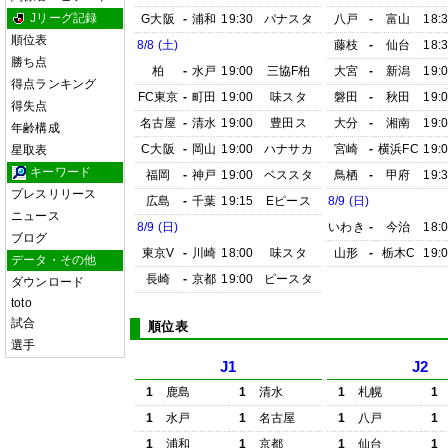
Jリーグ記録
G大阪
-
浦和
19:30
パナスタ
八戸
-
富山
18:
順位表
8/8 (土)
藤枝
-
仙台
18:
勝ち点
柏
-
水戸
19:00
三協F柏
大宮
-
新潟
19:
得点ランキング
FC東京
-
町田
19:00
味スタ
磐田
-
秋田
19:
得失点
名古屋
-
清水
19:00
豊田ス
大分
-
湘南
19:
年齢構成
C大阪
-
岡山
19:00
ハナサカ
宮崎
-
横浜FC
19:
星取表
キーワード
福岡
-
神戸
19:00
ベススタ
鳥栖
-
甲府
19:
プレスリリース
広島
-
千葉
19:15
Eピース
8/9 (日)
ニュース
8/9 (日)
いわき
-
今治
18:
ブログ
東京V
-
川崎
18:00
味スタ
山形
-
栃木C
19:
データ・その他
長崎
-
京都
19:00
ピースタ
ダウンロード
toto
試合
順位表
選手
J1
J2
1
鹿島
1
清水
1
札幌
1
1
水戸
1
名古屋
1
八戸
1
1
浦和
1
京都
1
仙台
1