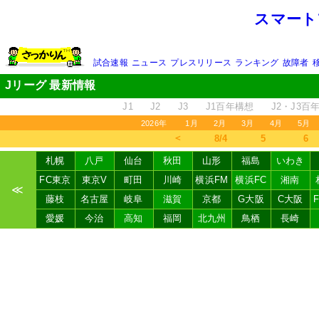
スマート
試合速報
ニュース
プレスリリース
ランキング
故障者
Jリーグ 最新情報
J1
J2
J3
J1百年構想
J2・J3百
2026年
1月
2月
3月
4月
5月
＜
8/4
5
6
札幌
八戸
仙台
秋田
山形
福島
いわき
FC東京
東京V
町田
川崎
横浜FM
横浜FC
湘南
≪
藤枝
名古屋
岐阜
滋賀
京都
G大阪
C大阪
愛媛
今治
高知
福岡
北九州
鳥栖
長崎