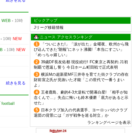
続きを見る
ピックアップ
E WEB
-
10時
Jリーグ移籍情報
ニュース アクセスランキング
-
10時
NEW
1
「ついにきた!」「涙が出た」金曜夜、欧州から飛
び込んできた“朗報”にネット沸騰!「本当にすごい」
EB
-
10時
NEW
「めっちゃ嬉しい」
2
39歳DF長友佑都 現役続行! FC東京と再契約 J1初
制覇で恩返し誓う 今日ホーム町田戦で正式表明
3
横浜Mの超新星MF三井寺を育てた街クラブの存在
財前宣之氏が見抜いた才能「この世代で一番うまい
続きを見る
よ」
4
王者鹿島、劇的4-3大逆転で開幕白星! 「相手が知
念くんで…」失点に悔いも鈴木優磨「底力があると示
せた」
football
5
日本クラブ加入の代表選手、ヨーロッパのクラブ
退団の背景には「ガザ戦争を巡る対立」か
ランキングページを表示