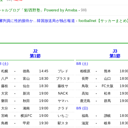
ルブログ「魁!西野塾」Powered by Ameba
-
9時
審判員に性的接待か…韓国放送局が独占報道
-
footballnet【サッカーまとめ
J2
J3
第1節
第1節
8 (土)
8/8 (土)
札幌
-
徳島
14:45
プレド
相模原
-
熊本
18:0
八戸
-
富山
18:30
プラスタ
長野
-
山口
18:0
藤枝
-
仙台
18:30
藤枝サ
鳥取
-
FC大阪
19:0
大宮
-
新潟
19:00
NACK
高知
-
松本
19:0
磐田
-
秋田
19:00
ヤマハ
鹿児島
-
群馬
19:0
大分
-
湘南
19:00
クラド
8/9 (日)
宮崎
-
横浜FC
19:00
いちご
福島
-
讃岐
18:0
鳥栖
-
甲府
19:30
駅スタ
滋賀
-
岐阜
18:3