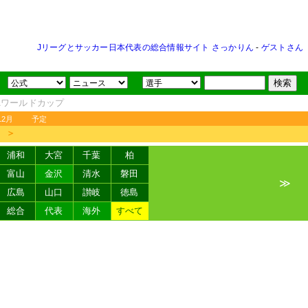
Jリーグとサッカー日本代表の総合情報サイト さっかりん
-
ゲストさん
FAワールドカップ
12月
予定
＞
浦和
大宮
千葉
柏
富山
金沢
清水
磐田
≫
広島
山口
讃岐
徳島
総合
代表
海外
すべて