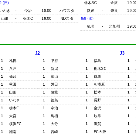
9 (日)
栃木SC
-
金沢
19:0
いわき
-
今治
18:00
ハワスタ
愛媛
-
奈良
19:0
山形
-
栃木C
19:00
NDスタ
9/9 (水)
琉球
-
北九州
19:0
J2
J3
1
札幌
1
甲府
1
福島
1
1
八戸
1
新潟
1
栃木SC
1
1
仙台
1
富山
1
群馬
1
1
秋田
1
磐田
1
相模原
1
1
山形
1
藤枝
1
松本
1
1
いわき
1
徳島
1
長野
1
1
栃木C
1
今治
1
金沢
1
1
大宮
1
鳥栖
1
岐阜
1
1
横浜FC
1
大分
1
滋賀
1
1
湘南
1
宮崎
1
FC大阪
1