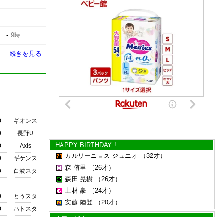
】
-
9時
続きを見る
0
ギオンス
0
長野U
HAPPY BIRTHDAY !
0
Axis
カルリーニョス ジュニオ
（32才）
0
ギケンス
森 侑里
（26才）
0
白波スタ
森田 晃樹
（26才）
上林 豪
（24才）
0
とうスタ
安藤 陸登
（20才）
0
ハトスタ