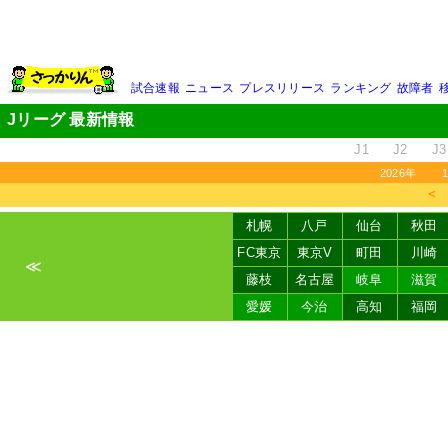
試合速報
ニュース
プレスリリース
ランキング
故障者
Jリーグ 最新情報
J1
J2
J3
2026年
＜
札幌
八戸
仙台
秋田
FC東京
東京V
町田
川崎
≪
藤枝
名古屋
岐阜
滋賀
愛媛
今治
高知
福岡