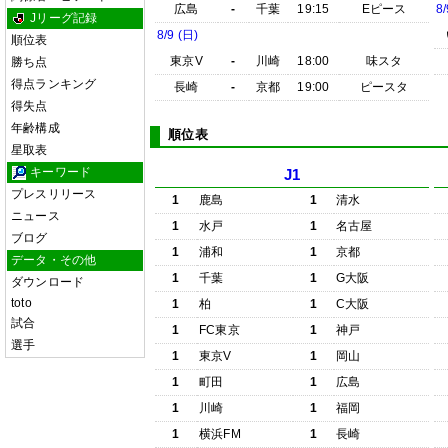
広島
-
千葉
19:15
Eピース
8/
Jリーグ記録
8/9 (日)
順位表
東京V
-
川崎
18:00
味スタ
勝ち点
得点ランキング
長崎
-
京都
19:00
ピースタ
得失点
年齢構成
順位表
星取表
キーワード
J1
プレスリリース
1
鹿島
1
清水
ニュース
1
水戸
1
名古屋
ブログ
1
浦和
1
京都
データ・その他
1
千葉
1
G大阪
ダウンロード
toto
1
柏
1
C大阪
試合
1
FC東京
1
神戸
選手
1
東京V
1
岡山
1
町田
1
広島
1
川崎
1
福岡
1
横浜FM
1
長崎