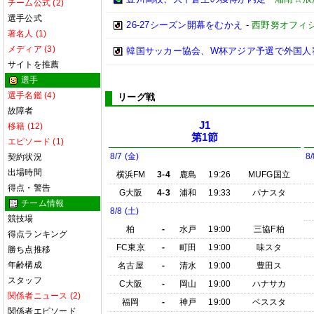
チーム公式 (2)
選手公式
26-27シーズン開幕をむかえ
-
西野努オフィシャ
著名人 (1)
メディア (3)
韓国サッカー協会、W杯アジア予選で外国人
サイトを推薦
選手
選手名鑑 (4)
リーグ戦
故障者
J1
移籍 (12)
第1節
エピソード (1)
8/7 (金)
8/
契約状況
出場時間
横浜FM
3-4
鹿島
19:26
MUFG国立
得点・警告
G大阪
4-3
浦和
19:33
パナスタ
チーム情報
8/8 (土)
競技場
柏
-
水戸
19:00
三協F柏
得点ランキング
FC東京
-
町田
19:00
味スタ
勝ち点推移
年齢構成
名古屋
-
清水
19:00
豊田ス
スタッフ
C大阪
-
岡山
19:00
ハナサカ
関係者ニュース (2)
福岡
-
神戸
19:00
ベススタ
関係者エピソード