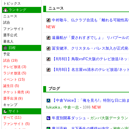
トピックス
ニュース
ランキング
ニュース
中村敬斗、仏クラブ合流も「離れる可能性高
試合
NEW
ファンサイト
選手公式
遠藤航が「愛されすぎでしょ」 リバプール
著名人
日程
冨安健洋、クリスタル・パレス加入が正式発
予定
【8月8日】鳥取vsFC大阪のテレビ放送/ネッ
試合 (19)
テレビ放送 (3)
【8月8日】名古屋vs清水のテレビ放送/ネッ
ラジオ放送 (5)
イベント (15)
誕生日 (5)
ブログ
チケット発売 (4)
選手出演 (9)
【中倉’Voice】:「俺を見ろ!」特別な日に
キャンプ
fukuoka」中倉一志
-
10時
NEW
サイト
すべて (11)
年度別開幕ダッシュ
-
ガンバ大阪データランド(GA
ファンサイト (5)
豊川高校、大下蒼生の獲得が内定
-
湘南☆浪