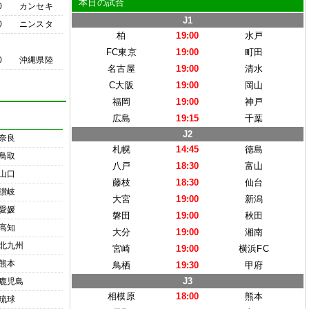
本日の試合
0
カンセキ
J1
0
ニンスタ
柏
19:00
水戸
FC東京
19:00
町田
0
沖縄県陸
名古屋
19:00
清水
C大阪
19:00
岡山
福岡
19:00
神戸
広島
19:15
千葉
J2
奈良
札幌
14:45
徳島
鳥取
八戸
18:30
富山
山口
藤枝
18:30
仙台
讃岐
大宮
19:00
新潟
愛媛
磐田
19:00
秋田
高知
大分
19:00
湘南
北九州
宮崎
19:00
横浜FC
熊本
鳥栖
19:30
甲府
J3
鹿児島
相模原
18:00
熊本
琉球