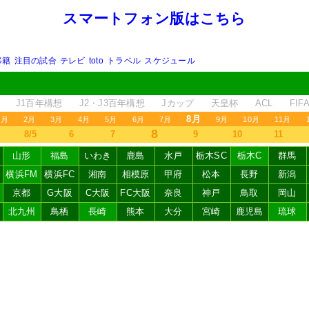
スマートフォン版はこちら
移籍
注目の試合
テレビ
toto
トラベル
スケジュール
J1百年構想
J2・J3百年構想
Jカップ
天皇杯
ACL
FI
8月
1月
2月
3月
4月
5月
6月
7月
9月
10月
11月
8
8/5
6
7
9
10
11
山形
福島
いわき
鹿島
水戸
栃木SC
栃木C
群馬
横浜FM
横浜FC
湘南
相模原
甲府
松本
長野
新潟
京都
G大阪
C大阪
FC大阪
奈良
神戸
鳥取
岡山
北九州
鳥栖
長崎
熊本
大分
宮崎
鹿児島
琉球