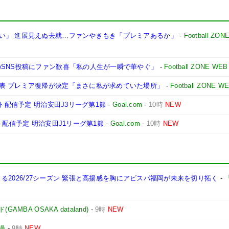
い」 進展見えぬ去就…ファンやきもき「プレミアあるか」
-
Football ZON
のSNS投稿にファン歓喜「私の人生が一瞬で華やぐ」
-
Football ZONE WEB
表 プレミア復帰が決定「まさに私が求めていた場所」
-
Football ZONE W
ト配信予定 明治安田J3リーグ第1節
-
Goal.com
-
10時
NEW
ト配信予定 明治安田J1リーグ第1節
-
Goal.com
-
10時
NEW
始まる2026/27シーズン 緊張と高揚感を胸にアビスパ福岡が未来を切り拓く
-
「
MBA OSAKA dataland)
-
9時
NEW
漫
-
9時
NEW