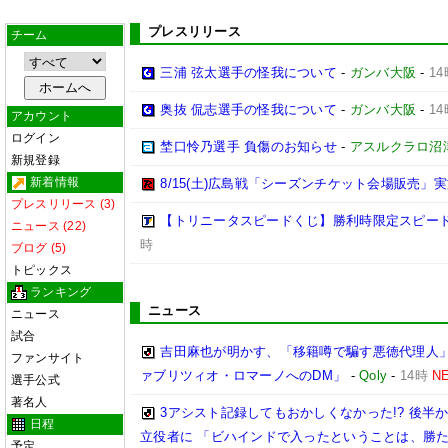
プレスリリース
チーム
三浦 弦太選手の怪我について
-
ガンバ大阪
-
14
奥抜 侃志選手の怪我について
-
ガンバ大阪
-
14
アカウント
ログイン
埜口怜乃選手 負傷のお知らせ
-
アスルクラロ沼
新規登録
新着情報
8/15(土)広島戦「シーズンチケット会場販売」実
プレスリリース (3)
【トリニータスピードくじ】勝利時限定スピー
ニュース (22)
時
ブログ (5)
トピックス
ランキング
ニュース
ニュース
試合
吉田麻也が明かす、「移籍噂で騙す悪徳代理人
ファンサイト
ァブリツィオ・ロマーノへのDM」
-
Qoly
-
14時
N
選手公式
著名人
3アシスト記録してもおかしくなかった!? 後
日程
立役者に 「ビハインドで入ったということは、勝
予定