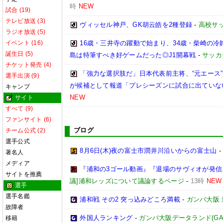
時
NEW
試合 (19)
テレビ放送 (3)
ヴィッセル神戸、GK胡云皓を2種登録
-
高校サ
ラジオ放送 (5)
イベント (16)
16歳・三井寺の躍動で始まり、34歳・柴崎の
誕生日 (5)
島は特筆すべき好ゲームだった◎J1開幕戦
-
サッカ
チケット発売 (4)
「強力な選択肢だ」日本代表前主将、“元エース
選手出演 (9)
が候補として報道「プレシーズンに試合に出ていな
キャンプ
NEW
サイト
すべて (9)
ファンサイト (6)
ブログ
チーム公式 (2)
選手公式
8月6日(木)夜の富士市潤井川沿いからの富士山
著名人
メディア
『浦和の3ゴール動画』『退場のサヴィオが発信』
サイトを推薦
議]浦和レッズについて議論するページ
-
13時
NEW
選手
選手名鑑
浦和戦 その2 突っ込みどころ満載
-
ガンバ大阪
故障者
外国人ランキング
-
ガンバ大阪データランド(GAMBA 
移籍