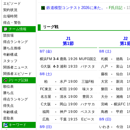
エピソード
鉄道模型コンテスト2026に来た。
-
F氏日記
-
1
契約状況
出場時間
得点・警告
リーグ戦
チーム情報
競技場
J1
J2
得点ランキング
第1節
第1
勝ち点推移
8/7 (金)
8/8 (土)
年齢構成
横浜FM
3-4
鹿島
19:26
MUFG国立
札幌
-
徳島
1
スタッフ
G大阪
4-3
浦和
19:33
パナスタ
八戸
-
富山
1
関係者ニュース
関係者エピソード
8/8 (土)
藤枝
-
仙台
1
Jリーグ記録
柏
-
水戸
19:00
三協F柏
大宮
-
新潟
1
順位表
FC東京
-
町田
19:00
味スタ
磐田
-
秋田
1
勝ち点
名古屋
-
清水
19:00
豊田ス
大分
-
湘南
1
得点ランキング
C大阪
-
岡山
19:00
ハナサカ
宮崎
-
横浜FC
1
得失点
福岡
-
神戸
19:00
ベススタ
鳥栖
-
甲府
1
年齢構成
星取表
広島
-
千葉
19:15
Eピース
8/9 (日)
キーワード
8/9 (日)
いわき
-
今治
1