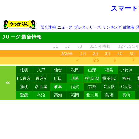
スマート
試合速報
ニュース
プレスリリース
ランキング
故障者
Jリーグ 最新情報
J1
J2
J3
J1百年構想
J2・J3百
2026年
1月
2月
3月
4月
5月
＜
8/5
6
7
札幌
八戸
仙台
秋田
山形
福島
いわき
FC東京
東京V
町田
川崎
横浜FM
横浜FC
湘南
≪
藤枝
名古屋
岐阜
滋賀
京都
G大阪
C大阪
愛媛
今治
高知
福岡
北九州
鳥栖
長崎