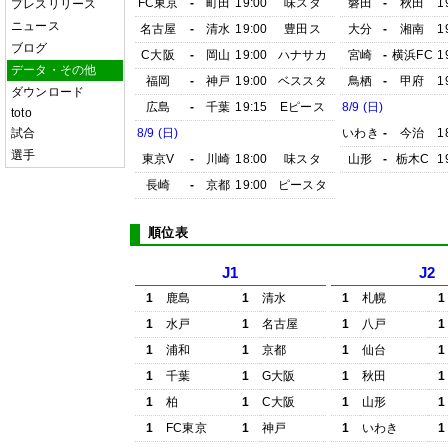
FC東京
-
町田
19:00
味スタ
磐田
-
秋田
1
プレスリリース
ニュース
名古屋
-
清水
19:00
豊田ス
大分
-
湘南
1
ブログ
C大阪
-
岡山
19:00
ハナサカ
宮崎
-
横浜FC
1
データ・その他
福岡
-
神戸
19:00
ベススタ
鳥栖
-
甲府
1
ダウンロード
広島
-
千葉
19:15
Eピース
8/9 (日)
toto
試合
8/9 (日)
いわき
-
今治
1
選手
東京V
-
川崎
18:00
味スタ
山形
-
栃木C
1
長崎
-
京都
19:00
ピースタ
順位表
J1
J2
1
鹿島
1
清水
1
札幌
1
1
水戸
1
名古屋
1
八戸
1
1
浦和
1
京都
1
仙台
1
1
千葉
1
G大阪
1
秋田
1
1
柏
1
C大阪
1
山形
1
1
FC東京
1
神戸
1
いわき
1