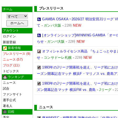
プレスリリース
チーム
GAMBA OSAKA ~2026/27 明治安田J1リーグ
て
-
ガンバ大阪
-
22時
NEW
アカウント
[オンラインショップ]WINNING GAMBA「
ログイン
らせ
-
ガンバ大阪
-
22時
NEW
新規登録
新着情報
オフィシャルライセンス商品 『ちょこっとやま
プレスリリース (9)
せ
-
コンサドーレ札幌
-
22時
NEW
ニュース (57)
ブログ (11)
1993年のJリーグ開幕戦を超え、リーグ戦における最
トピックス
ーズン開幕記念マッチ 横浜F・マリノス vs. 鹿島アン
ランキング
ニュース
1993年のJリーグ開幕戦を超え、リーグ戦における最
試合
ズン開幕記念マッチ 横浜FM vs. 鹿島
-
Jリーグ
-
2
ファンサイト
選手公式
著名人
ニュース
日程
予定
藤枝MYFC・槙野監督 強敵の仙台に「仕掛けて