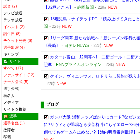
試合 (2)
【J2見どころ】
-
静岡新聞
-
22時
NEW
テレビ放送
J3鹿児島ユナイテッドFC 「積み上げてきたこ
ラジオ放送
聞
-
22時
NEW
イベント (2)
誕生日 (8)
Jリーグ開幕 新たな挑戦へ「新シーズン移行の
チケット発売 (6)
《長崎》
-
日テレNEWS
-
22時
NEW
選手出演 (4)
キャンプ
カターレ富山、J2開幕へ!「二桁ゴール・二桁ア
サイト
照準
-
FNNプライムオンライン
-
22時
NEW
すべて (17)
ファンサイト (12)
ケイン、ヴィニシウス、ロドリら…契約が残り1
チーム公式 (5)
-
22時
NEW
選手公式
著名人
メディア
ブログ
サイトを推薦
選手
ガンバ大阪 浦和レッズばかりにカード?なぜジ
選手名鑑 (1)
に?サヴィオが退場なら安部柊斗にもイエロー?26
故障者
倒れてもゲームを止めない?【池内明彦審判批評】
移籍
NEW