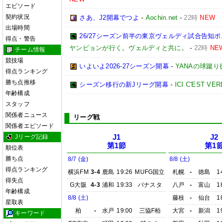
エピソード
契約状況
さあ、J2開幕でつよ
-
Aochin.net
-
22時
NEW
出場時間
26/27シーズン前半の東京ヴェルディ試合告知
得点・警告
ヤンピョンが行く。ヴェルディと共に。
-
22時
NE
チーム情報
競技場
いよいよ2026-27シーズン開幕
-
YANAの球蹴
得点ランキング
勝ち点推移
シーズン移行の新Jリーグ開幕
-
ICI C'EST VE
年齢構成
スタッフ
関係者ニュース
リーグ戦
関係者エピソード
Jリーグ記録
J1
J2
第1節
第1
順位表
勝ち点
8/7 (金)
8/8 (土)
得点ランキング
横浜FM
3-4
鹿島
19:26
MUFG国立
札幌
-
徳島
1
得失点
G大阪
4-3
浦和
19:33
パナスタ
八戸
-
富山
1
年齢構成
8/8 (土)
藤枝
-
仙台
1
星取表
柏
-
水戸
19:00
三協F柏
大宮
-
新潟
1
キーワード