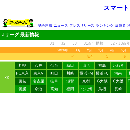
スマート
試合速報
ニュース
プレスリリース
ランキング
故障者
Jリーグ 最新情報
J1
J2
J3
J1百年構想
J2・J3百
2026年
1月
2月
3月
4月
5月
＜
8/4
5
6
札幌
八戸
仙台
秋田
山形
福島
いわき
FC東京
東京V
町田
川崎
横浜FM
横浜FC
湘南
≪
藤枝
名古屋
岐阜
滋賀
京都
G大阪
C大阪
愛媛
今治
高知
福岡
北九州
鳥栖
長崎