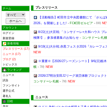
プレスリリース
チーム
【活動報告】町田市立中央図書館にて 「がんば
2026」を開催しました!
-
FC町田ゼルビア
-
8時
NE
アカウント
8/22(土)大宮戦:「コンサドーレ×大和ハウス 
ログイン
検隊!】」参加者募集のお知らせ
-
コンサドーレ札
新規登録
新着情報
9/19(土)大分戦:赤黒フェスタ2026『カレーフ
プレスリリース (17)
NEW
ニュース (17)
ブログ (2)
※重要※【2026/27シーズンシート】9/6(日)
トピックス
幌
-
7時
NEW
ランキング
ニュース
2026/27明治安田J2リーグ就労体験プロジェクト「p
試合
コンサドーレ札幌
-
7時
NEW
ファンサイト
選手公式
著名人
ニュース
日程
予定
ロドリ 急転バルセロナ移籍を了承も移籍金は91