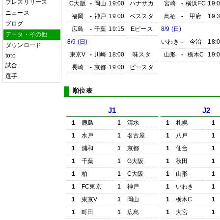
プレスリリース
C大阪
-
岡山
19:00
ハナサカ
宮崎
-
横浜FC
19:
ニュース
福岡
-
神戸
19:00
ベススタ
鳥栖
-
甲府
19:
ブログ
広島
-
千葉
19:15
Eピース
8/9 (日)
データ・その他
8/9 (日)
いわき
-
今治
18:
ダウンロード
東京V
-
川崎
18:00
味スタ
山形
-
栃木C
19:
toto
試合
長崎
-
京都
19:00
ピースタ
選手
順位表
J1
J2
1
鹿島
1
清水
1
札幌
1
1
水戸
1
名古屋
1
八戸
1
1
浦和
1
京都
1
仙台
1
1
千葉
1
G大阪
1
秋田
1
1
柏
1
C大阪
1
山形
1
1
FC東京
1
神戸
1
いわき
1
1
東京V
1
岡山
1
栃木C
1
1
町田
1
広島
1
大宮
1