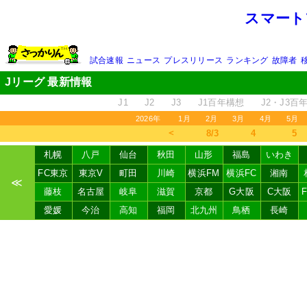
スマート
試合速報
ニュース
プレスリリース
ランキング
故障者
Jリーグ 最新情報
J1
J2
J3
J1百年構想
J2・J3百
2026年
1月
2月
3月
4月
5月
＜
8/3
4
5
札幌
八戸
仙台
秋田
山形
福島
いわき
FC東京
東京V
町田
川崎
横浜FM
横浜FC
湘南
≪
藤枝
名古屋
岐阜
滋賀
京都
G大阪
C大阪
愛媛
今治
高知
福岡
北九州
鳥栖
長崎