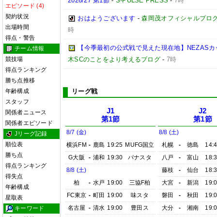
2026/27 第1節
-
S-PULSE PRESS
-
7時
エピソード (4)
契約状況
おはようございます
-
森岡茂オフィシャルブログ「優
出場時間
時
得点・警告
【今季最初の公式戦で見えた現在地】NEZASカップ 
チーム情報
競技場
木SCのことをより考えるブログ
-
7時
得点ランキング
勝ち点推移
年齢構成
リーグ戦
スタッフ
J1
J2
関係者ニュース
第1節
第1節
関係者エピソード
8/7 (金)
8/8 (土)
Jリーグ記録
順位表
横浜FM
-
鹿島
19:25
MUFG国立
札幌
-
徳島
14:
勝ち点
G大阪
-
浦和
19:30
パナスタ
八戸
-
富山
18:
得点ランキング
8/8 (土)
藤枝
-
仙台
18:
得失点
柏
-
水戸
19:00
三協F柏
大宮
-
新潟
19:
年齢構成
FC東京
-
町田
19:00
味スタ
磐田
-
秋田
19:
星取表
名古屋
-
清水
19:00
豊田ス
大分
-
湘南
19:
キーワード