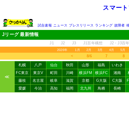
スマート
試合速報
ニュース
プレスリリース
ランキング
故障者
Jリーグ 最新情報
J1
J2
J3
J1百年構想
J2・J3百
2026年
1月
2月
3月
4月
5月
＜
8/6
7
8
札幌
八戸
仙台
秋田
山形
福島
いわき
FC東京
東京V
町田
川崎
横浜FM
横浜FC
湘南
≪
藤枝
名古屋
岐阜
滋賀
京都
G大阪
C大阪
愛媛
今治
高知
福岡
北九州
鳥栖
長崎