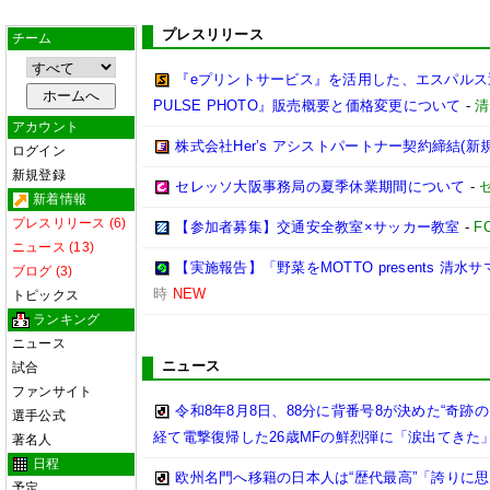
プレスリリース
チーム
『eプリントサービス』を活用した、エスパルス選
PULSE PHOTO』販売概要と価格変更について
-
清
アカウント
株式会社Her’s アシストパートナー契約締結(新
ログイン
新規登録
セレッソ大阪事務局の夏季休業期間について
-
新着情報
プレスリリース (6)
【参加者募集】交通安全教室×サッカー教室
-
F
ニュース (13)
【実施報告】「野菜をMOTTO presents 清水
ブログ (3)
時
NEW
トピックス
ランキング
ニュース
ニュース
試合
ファンサイト
令和8年8月8日、88分に背番号8が決めた“奇
選手公式
経て電撃復帰した26歳MFの鮮烈弾に「涙出てきた
著名人
日程
欧州名門へ移籍の日本人は“歴代最高”「誇りに
予定