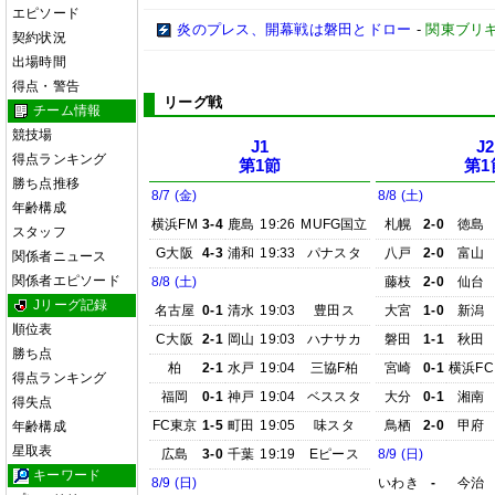
エピソード
炎のプレス、開幕戦は磐田とドロー
-
関東ブリキ
契約状況
出場時間
得点・警告
リーグ戦
チーム情報
競技場
J1
J2
得点ランキング
第1節
第1
勝ち点推移
8/7 (金)
8/8 (土)
年齢構成
横浜FM
3-4
鹿島
19:26
MUFG国立
札幌
2-0
徳島
スタッフ
G大阪
4-3
浦和
19:33
パナスタ
八戸
2-0
富山
関係者ニュース
関係者エピソード
8/8 (土)
藤枝
2-0
仙台
Jリーグ記録
名古屋
0-1
清水
19:03
豊田ス
大宮
1-0
新潟
順位表
C大阪
2-1
岡山
19:03
ハナサカ
磐田
1-1
秋田
勝ち点
柏
2-1
水戸
19:04
三協F柏
宮崎
0-1
横浜FC
得点ランキング
福岡
0-1
神戸
19:04
ベススタ
大分
0-1
湘南
得失点
FC東京
1-5
町田
19:05
味スタ
鳥栖
2-0
甲府
年齢構成
星取表
広島
3-0
千葉
19:19
Eピース
8/9 (日)
キーワード
8/9 (日)
いわき
-
今治