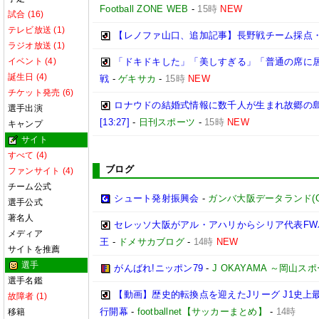
Football ZONE WEB
-
15時
NEW
試合 (16)
テレビ放送 (1)
【レノファ山口、追加記事】長野戦チーム採点
ラジオ放送 (1)
イベント (4)
「ドキドキした」「美しすぎる」「普通の席に居
誕生日 (4)
戦
-
ゲキサカ
-
15時
NEW
チケット発売 (6)
ロナウドの結婚式情報に数千人が生まれ故郷の
選手出演
[13:27]
-
日刊スポーツ
-
15時
NEW
キャンプ
サイト
すべて (4)
ブログ
ファンサイト (4)
チーム公式
シュート発射振興会
-
ガンバ大阪データランド(GAMB
選手公式
著名人
セレッソ大阪がアル・アハリからシリア代表FWパ
メディア
王
-
ドメサカブログ
-
14時
NEW
サイトを推薦
選手
がんばれ!ニッポン79
-
J OKAYAMA ～岡山
選手名鑑
【動画】歴史的転換点を迎えたJリーグ J1史上
故障者 (1)
行開幕
-
footballnet【サッカーまとめ】
-
14時
移籍