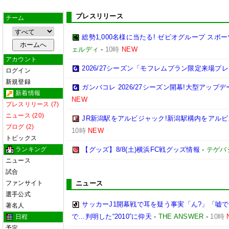
プレスリリース
チーム
総勢1,000名様に当たる! ゼビオグループ ス
ェルディ
-
10時
NEW
アカウント
2026/27シーズン「モフレムプラン限定来場プ
ログイン
新規登録
ガンバコレ 2026/27シーズン開幕!大型アップ
新着情報
NEW
プレスリリース (7)
ニュース (20)
JR新潟駅をアルビジャック!新潟駅構内をアルビ
ブログ (2)
10時
NEW
トピックス
ランキング
【グッズ】8/8(土)横浜FC戦グッズ情報
-
テゲバ
ニュース
試合
ファンサイト
ニュース
選手公式
サッカーJ1開幕戦で耳を疑う事実「ん?」「嘘で
著名人
で…判明した“2010”に仰天
-
THE ANSWER
-
10時
日程
予定