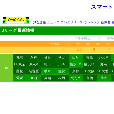
スマート
試合速報
ニュース
プレスリリース
ランキング
故障者
Jリーグ 最新情報
J1
J2
J3
J1百年構想
J2・J3百
2026年
1月
2月
3月
4月
5月
＜
8/5
6
7
札幌
八戸
仙台
秋田
山形
福島
いわき
FC東京
東京V
町田
川崎
横浜FM
横浜FC
湘南
≪
藤枝
名古屋
岐阜
滋賀
京都
G大阪
C大阪
愛媛
今治
高知
福岡
北九州
鳥栖
長崎