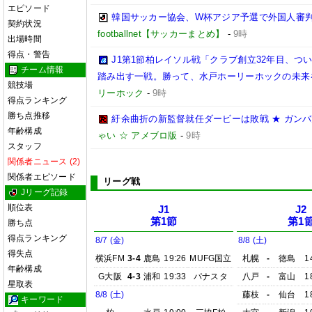
エピソード
韓国サッカー協会、W杯アジア予選で外国人審
契約状況
footballnet【サッカーまとめ】
-
9時
出場時間
得点・警告
J1第1節柏レイソル戦「クラブ創立32年目、つ
チーム情報
踏み出す一戦。勝って、水戸ホーリーホックの未来
競技場
リーホック
-
9時
得点ランキング
勝ち点推移
紆余曲折の新監督就任ダービーは敗戦 ★ ガンバ大
年齢構成
ゃい ☆ アメブロ版
-
9時
スタッフ
関係者ニュース (2)
関係者エピソード
リーグ戦
Jリーグ記録
順位表
J1
J2
第1節
第1
勝ち点
得点ランキング
8/7 (金)
8/8 (土)
得失点
横浜FM
3-4
鹿島
19:26
MUFG国立
札幌
-
徳島
1
年齢構成
G大阪
4-3
浦和
19:33
パナスタ
八戸
-
富山
1
星取表
8/8 (土)
藤枝
-
仙台
1
キーワード