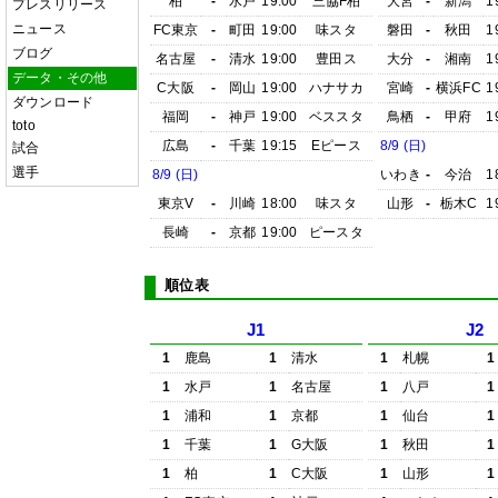
柏
-
水戸
19:00
三協F柏
大宮
-
新潟
1
プレスリリース
ニュース
FC東京
-
町田
19:00
味スタ
磐田
-
秋田
1
ブログ
名古屋
-
清水
19:00
豊田ス
大分
-
湘南
1
データ・その他
C大阪
-
岡山
19:00
ハナサカ
宮崎
-
横浜FC
1
ダウンロード
福岡
-
神戸
19:00
ベススタ
鳥栖
-
甲府
1
toto
広島
-
千葉
19:15
Eピース
8/9 (日)
試合
選手
8/9 (日)
いわき
-
今治
1
東京V
-
川崎
18:00
味スタ
山形
-
栃木C
1
長崎
-
京都
19:00
ピースタ
順位表
J1
J2
1
鹿島
1
清水
1
札幌
1
1
水戸
1
名古屋
1
八戸
1
1
浦和
1
京都
1
仙台
1
1
千葉
1
G大阪
1
秋田
1
1
柏
1
C大阪
1
山形
1