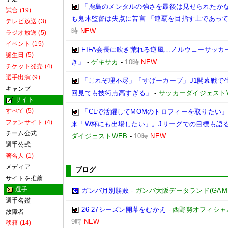
「鹿島のメンタルの強さを最後は見せられたかな
試合 (19)
も鬼木監督は失点に苦言 「連覇を目指す上であっ
テレビ放送 (3)
時
NEW
ラジオ放送 (5)
イベント (15)
FIFA会長に吹き荒れる逆風…ノルウェーサッ
誕生日 (5)
き」
-
ゲキサカ
-
10時
NEW
チケット発売 (4)
選手出演 (9)
「これぞ理不尽」「すげーカーブ」J1開幕戦で生
キャンプ
回見ても技術点高すぎる」
-
サッカーダイジェスト
サイト
すべて (5)
「CLで活躍してMOMのトロフィーを取りたい
ファンサイト (4)
来「W杯にも出場したい」。Jリーグでの目標も語る
チーム公式
ダイジェストWEB
-
10時
NEW
選手公式
著名人 (1)
メディア
ブログ
サイトを推薦
選手
ガンバ月別勝敗
-
ガンバ大阪データランド(GAMBA O
選手名鑑
26-27シーズン開幕をむかえ
-
西野努オフィシャルブ
故障者
9時
NEW
移籍 (14)