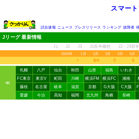
スマート
試合速報
ニュース
プレスリリース
ランキング
故障者
Jリーグ 最新情報
J1
J2
J3
J1百年構想
J2・J3百
2026年
1月
2月
3月
4月
5月
＜
8/4
5
6
札幌
八戸
仙台
秋田
山形
福島
いわき
FC東京
東京V
町田
川崎
横浜FM
横浜FC
湘南
≪
藤枝
名古屋
岐阜
滋賀
京都
G大阪
C大阪
愛媛
今治
高知
福岡
北九州
鳥栖
長崎