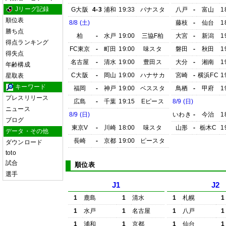
Jリーグ記録
G大阪
4-3
浦和
19:33
パナスタ
八戸
-
富山
1
順位表
8/8 (土)
藤枝
-
仙台
1
勝ち点
柏
-
水戸
19:00
三協F柏
大宮
-
新潟
1
得点ランキング
FC東京
-
町田
19:00
味スタ
磐田
-
秋田
1
得失点
名古屋
-
清水
19:00
豊田ス
大分
-
湘南
1
年齢構成
C大阪
-
岡山
19:00
ハナサカ
宮崎
-
横浜FC
1
星取表
キーワード
福岡
-
神戸
19:00
ベススタ
鳥栖
-
甲府
1
プレスリリース
広島
-
千葉
19:15
Eピース
8/9 (日)
ニュース
8/9 (日)
いわき
-
今治
1
ブログ
東京V
-
川崎
18:00
味スタ
山形
-
栃木C
1
データ・その他
長崎
-
京都
19:00
ピースタ
ダウンロード
toto
試合
順位表
選手
J1
J2
1
鹿島
1
清水
1
札幌
1
1
水戸
1
名古屋
1
八戸
1
1
浦和
1
京都
1
仙台
1