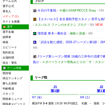
ブログ
チーム公式
選手公式
今日の千葉戦
-
今週のSANFRECCE Diary
-
5時
著名人
メディア (1)
【エスパルス】名古屋戦予想スタメン:苦手な相
サイトを推薦
-
エスパルス ファンのオダクニ ブログ
-
5時
NEW
選手
選手名鑑
増田屋 厚木一番街店
-
湘南☆浪漫
-
4時
故障者
「試合を観た感想」2026-27シーズン第1節・26年
移籍
エピソード
4時
契約状況
Jリーグ新シーズン開幕 16歳の三井寺の活躍で
出場時間
負け
-
スポーツライター増島みどりの「ザ・スタジ
得点・警告
チーム情報
競技場
リーグ戦
得点ランキング
勝ち点推移
J1
J2
年齢構成
第1節
第1
スタッフ
8/7 (金)
8/8 (土)
関係者ニュース
横浜FM
3-4
鹿島
19:26
MUFG国立
札幌
-
徳島
1
関係者エピソード