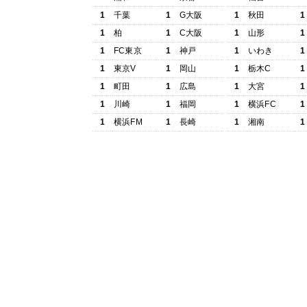
1
千葉
1
G大阪
1
秋田
1
1
柏
1
C大阪
1
山形
1
1
FC東京
1
神戸
1
いわき
1
1
東京V
1
岡山
1
栃木C
1
1
町田
1
広島
1
大宮
1
1
川崎
1
福岡
1
横浜FC
1
1
横浜FM
1
長崎
1
湘南
1