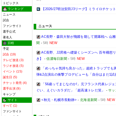
トピックス
ランキング
【2026/27明治安田J3リーグ】ミライロチケ
ニュース
試合
ファンサイト
ニュース
選手公式
AC長野・森田大智が飛躍を期して開幕戦へ 山
著名人
聞
-
5時
NEW
日程
予定
AC長野、J2昇格へ礎築くシーズンへ 百年構
試合 (19)
き】
-
信濃毎日新聞
-
5時
NEW
テレビ放送 (3)
ラジオ放送 (5)
「めっちゃ気持ち良かった」超絶トラップでも満
イベント (15)
弾&2点演出の衝撃プロデビューも「自分はまだ1試
誕生日 (5)
チケット発売 (4)
「56歳ってまじなのか!」元フランス代表レジェ
選手出演 (9)
ぐい、えぐいカラダだ」「超高速トレだ笑」
-
サッ
キャンプ
<秋元・札幌市長動静>
-
北海道新聞
-
5時
NEW
サイト
すべて (1)
ファンサイト