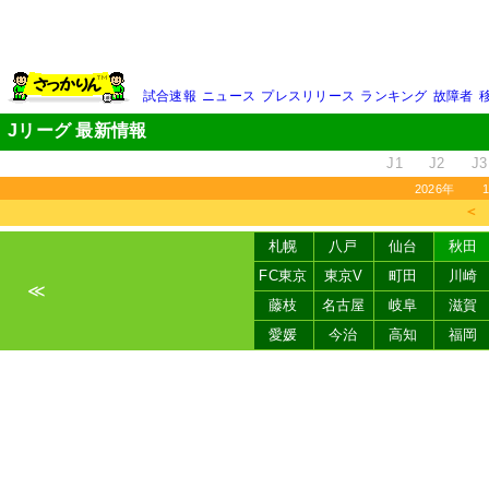
試合速報
ニュース
プレスリリース
ランキング
故障者
Jリーグ 最新情報
J1
J2
J3
2026年
＜
札幌
八戸
仙台
秋田
FC東京
東京V
町田
川崎
≪
藤枝
名古屋
岐阜
滋賀
愛媛
今治
高知
福岡