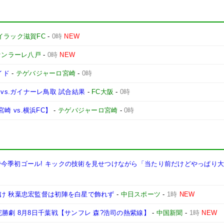
イラック滋賀FC
-
0時
NEW
ァンラーレ八戸
-
0時
NEW
イド
-
テゲバジャーロ宮崎
-
0時
1節 vs.ガイナーレ鳥取 試合結果
-
FC大阪
-
0時
宮崎 vs.横浜FC】
-
テゲバジャーロ宮崎
-
0時
で今季初ゴール! キックの技術を見せつけながら「当たり前だけどやっぱり
分け 秋葉忠宏監督は初陣を白星で飾れず
-
中日スポーツ
-
1時
NEW
勝劇 8月8日千葉戦【サンフレ 森?浩司の熱紫線】
-
中国新聞
-
1時
NEW