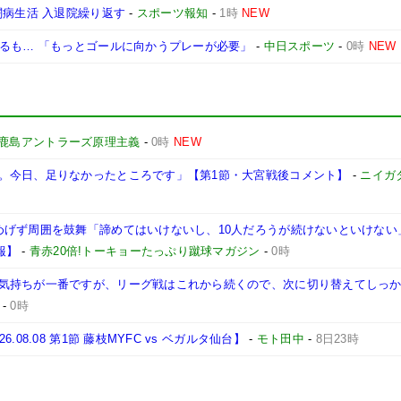
闘病生活 入退院繰り返す
-
スポーツ報知
-
1時
NEW
なるも… 「もっとゴールに向かうプレーが必要」
-
中日スポーツ
-
0時
NEW
鹿島アントラーズ原理主義
-
0時
NEW
。今日、足りなかったところです」【第1節・大宮戦後コメント】
-
ニイガ
げず周囲を鼓舞「諦めてはいけないし、10人だろうが続けないといけない」【2
2報】
-
青赤20倍!トーキョーたっぷり蹴球マガジン
-
0時
気持ちが一番ですが、リーグ戦はこれから続くので、次に切り替えてしっ
-
0時
8.08 第1節 藤枝MYFC vs ベガルタ仙台】
-
モト田中
-
8日23時