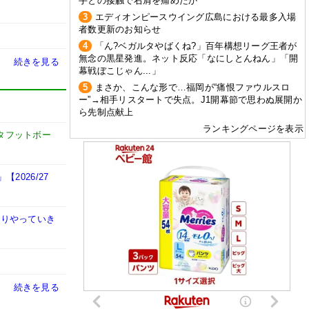
手との接触で右肩を痛めたか
3
エディオンピースウイング広島における最多入場
者数更新のお知らせ
4
「ん?ベガルタやばくね?」百年構想リーグ王者が
無念の黒星発進。ネット反応「なにしとんねん」「開
続きを見る
幕戦ぼこじゃん...」
5
まさか、こんな形で…福岡が“痛恨ファウルスロ
ー”→相手リスタートで失点。J1開幕節で思わぬ展開か
ら先制点献上
ランキングページを表示
タフットボー
026/27
かりやっていき
続きを見る