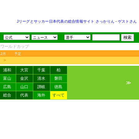
Jリーグとサッカー日本代表の総合情報サイト さっかりん
-
ゲストさん
FAワールドカップ
12月
予定
＞
浦和
大宮
千葉
柏
富山
金沢
清水
磐田
≫
広島
山口
讃岐
徳島
総合
代表
海外
すべて