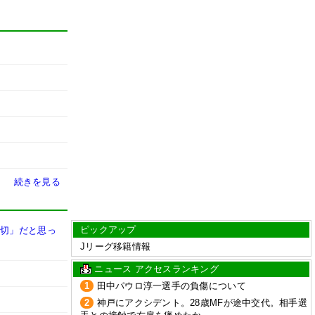
続きを見る
ピックアップ
大切」だと思っ
Jリーグ移籍情報
ニュース アクセスランキング
1
田中パウロ淳一選手の負傷について
2
神戸にアクシデント。28歳MFが途中交代。相手選