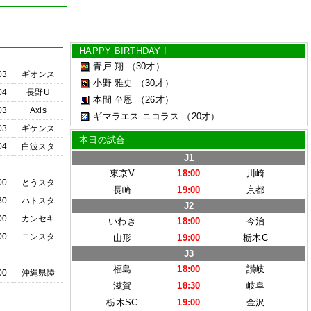
HAPPY BIRTHDAY !
青戸 翔
（30才）
03
ギオンス
小野 雅史
（30才）
04
長野U
本間 至恩
（26才）
03
Axis
ギマラエス ニコラス
（20才）
03
ギケンス
本日の試合
04
白波スタ
J1
東京V
18:00
川崎
00
とうスタ
長崎
19:00
京都
30
ハトスタ
J2
00
カンセキ
いわき
18:00
今治
00
ニンスタ
山形
19:00
栃木C
J3
福島
18:00
讃岐
00
沖縄県陸
滋賀
18:30
岐阜
栃木SC
19:00
金沢