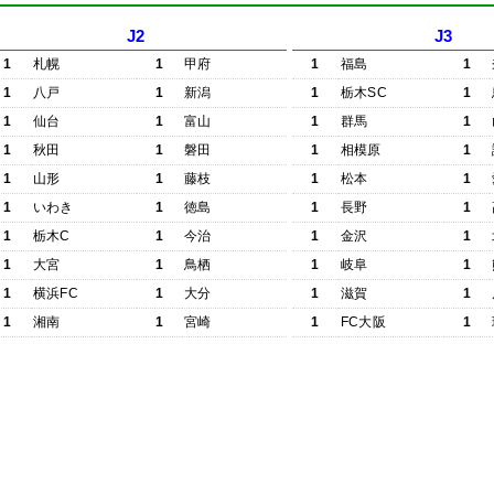
J2
J3
1
札幌
1
甲府
1
福島
1
1
八戸
1
新潟
1
栃木SC
1
1
仙台
1
富山
1
群馬
1
1
秋田
1
磐田
1
相模原
1
1
山形
1
藤枝
1
松本
1
1
いわき
1
徳島
1
長野
1
1
栃木C
1
今治
1
金沢
1
1
大宮
1
鳥栖
1
岐阜
1
1
横浜FC
1
大分
1
滋賀
1
1
湘南
1
宮崎
1
FC大阪
1