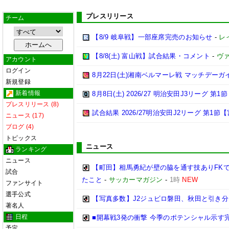
プレスリリース
チーム
【8/9 岐阜戦】一部座席完売のお知らせ
-
レ
【8/8(土) 富山戦】試合結果・コメント
-
ヴ
アカウント
ログイン
8月22日(土)湘南ベルマーレ戦 マッチデーガ
新規登録
新着情報
8月8日(土) 2026/27 明治安田J3リーグ 第
プレスリリース (8)
試合結果 2026/27明治安田J2リーグ 第1節【
ニュース (17)
ブログ (4)
トピックス
ニュース
ランキング
ニュース
【町田】相馬勇紀が壁の脇を通す技ありFK
試合
たこと
-
サッカーマガジン
-
1時
NEW
ファンサイト
選手公式
【写真多数】J2ジュビロ磐田、秋田と引き
著名人
日程
■開幕戦3発の衝撃 今季のポテンシャル示す完
予定