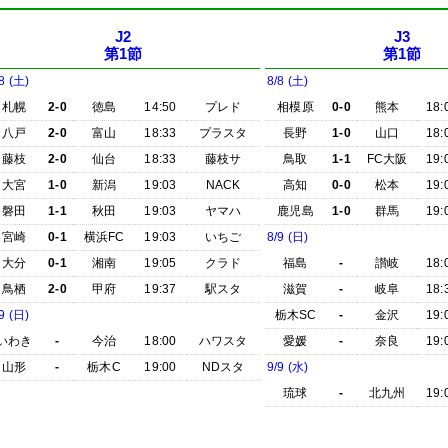
J2
J3
第1節
第1節
8 (土)
8/8 (土)
札幌
2-0
徳島
14:50
プレド
相模原
0-0
熊本
18:
八戸
2-0
富山
18:33
プラスタ
長野
1-0
山口
18:
藤枝
2-0
仙台
18:33
藤枝サ
鳥取
1-1
FC大阪
19:
大宮
1-0
新潟
19:03
NACK
高知
0-0
松本
19:
磐田
1-1
秋田
19:03
ヤマハ
鹿児島
1-0
群馬
19:
宮崎
0-1
横浜FC
19:03
いちご
8/9 (日)
大分
0-1
湘南
19:05
クラド
福島
-
讃岐
18:
鳥栖
2-0
甲府
19:37
駅スタ
滋賀
-
岐阜
18:
9 (日)
栃木SC
-
金沢
19:
いわき
-
今治
18:00
ハワスタ
愛媛
-
奈良
19:
山形
-
栃木C
19:00
NDスタ
9/9 (水)
琉球
-
北九州
19: