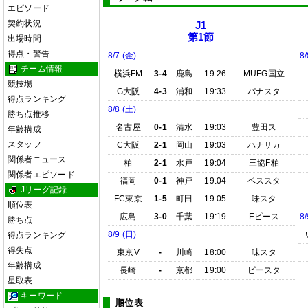
エピソード
契約状況
J1
第1節
出場時間
得点・警告
8/7 (金)
8/
チーム情報
横浜FM
3-4
鹿島
19:26
MUFG国立
競技場
G大阪
4-3
浦和
19:33
パナスタ
得点ランキング
8/8 (土)
勝ち点推移
名古屋
0-1
清水
19:03
豊田ス
年齢構成
スタッフ
C大阪
2-1
岡山
19:03
ハナサカ
関係者ニュース
柏
2-1
水戸
19:04
三協F柏
関係者エピソード
福岡
0-1
神戸
19:04
ベススタ
Jリーグ記録
FC東京
1-5
町田
19:05
味スタ
順位表
広島
3-0
千葉
19:19
Eピース
8/
勝ち点
8/9 (日)
得点ランキング
得失点
東京V
-
川崎
18:00
味スタ
年齢構成
長崎
-
京都
19:00
ピースタ
星取表
キーワード
順位表