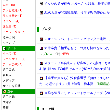
メッシの父が死去 ホルヘさん68歳…長年の
試合 (15)
テレビ放送 (1)
J1名古屋が開幕戦黒星、後半で数的優位に
ラジオ放送 (1)
イベント (4)
誕生日 (4)
ブログ
チケット発売 (6)
選手出演
レオ・シルバ、トレーニングセンター建設
-
キャンプ
新井泰貴「相手をもう一つ押し切れなかった
サイト
すべて (8)
ルプレス
-
0時
NEW
ファンサイト (4)
スクランブル発進の石原広教、2失点目にもめ
チーム公式 (4)
J1第1節 vs. FC町田ゼルビア(HOME)Report第
選手公式
著名人
【選手の声から】浅倉廉選手「負けて悔しい
メディア
たいと思います」+井上詩音、梅木翼
-
仙蹴塵記
サイトを推薦
選手
今季も気長にリアルフットボールリーグ【2026.0
選手名鑑
故障者
移籍
リーグ戦