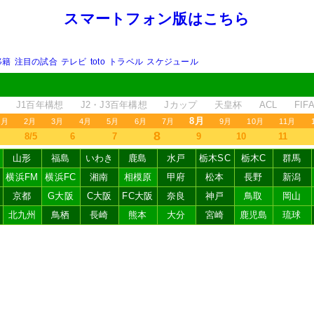
スマートフォン版はこちら
移籍
注目の試合
テレビ
toto
トラベル
スケジュール
J1百年構想
J2・J3百年構想
Jカップ
天皇杯
ACL
FI
8月
1月
2月
3月
4月
5月
6月
7月
9月
10月
11月
8
8/5
6
7
9
10
11
山形
福島
いわき
鹿島
水戸
栃木SC
栃木C
群馬
横浜FM
横浜FC
湘南
相模原
甲府
松本
長野
新潟
京都
G大阪
C大阪
FC大阪
奈良
神戸
鳥取
岡山
北九州
鳥栖
長崎
熊本
大分
宮崎
鹿児島
琉球