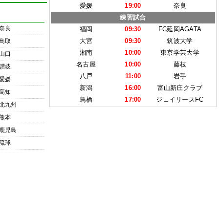
愛媛
19:00
奈良
練習試合
奈良
福岡
09:30
FC延岡AGATA
大宮
09:30
筑波大学
鳥取
湘南
10:00
東京学芸大学
山口
名古屋
10:00
藤枝
讃岐
八戸
11:00
岩手
愛媛
新潟
16:00
富山新庄クラブ
高知
鳥栖
17:00
ジェイリースFC
北九州
熊本
鹿児島
琉球