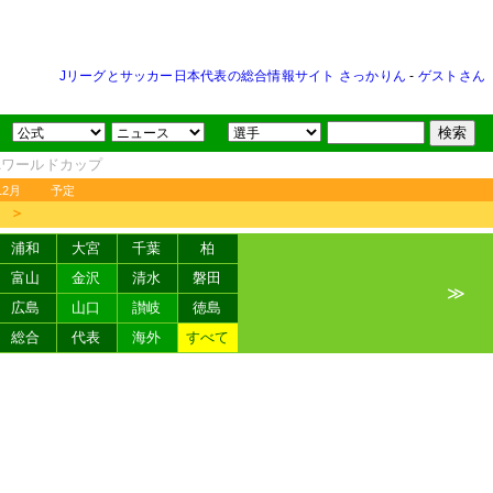
Jリーグとサッカー日本代表の総合情報サイト さっかりん
-
ゲストさん
FAワールドカップ
12月
予定
＞
浦和
大宮
千葉
柏
富山
金沢
清水
磐田
≫
広島
山口
讃岐
徳島
総合
代表
海外
すべて