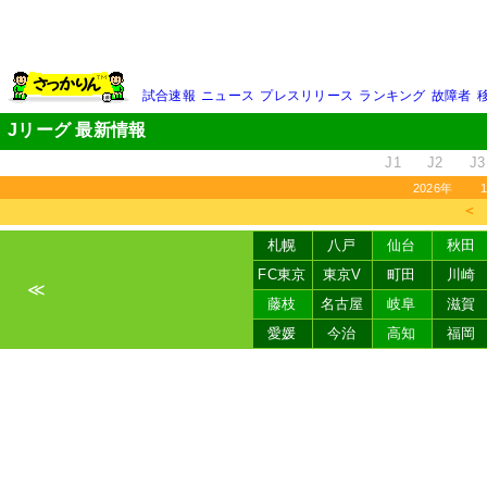
試合速報
ニュース
プレスリリース
ランキング
故障者
Jリーグ 最新情報
J1
J2
J3
2026年
＜
札幌
八戸
仙台
秋田
FC東京
東京V
町田
川崎
≪
藤枝
名古屋
岐阜
滋賀
愛媛
今治
高知
福岡