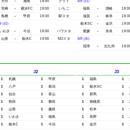
大分
-
湘南
19:00
クラド
8/9 (日)
宮崎
-
横浜FC
19:00
いちご
福島
-
讃岐
18:0
鳥栖
-
甲府
19:30
駅スタ
滋賀
-
岐阜
18:3
9 (日)
栃木SC
-
金沢
19:0
いわき
-
今治
18:00
ハワスタ
愛媛
-
奈良
19:0
山形
-
栃木C
19:00
NDスタ
9/9 (水)
琉球
-
北九州
19:0
J2
J3
1
札幌
1
甲府
1
福島
1
1
八戸
1
新潟
1
栃木SC
1
1
仙台
1
富山
1
群馬
1
1
秋田
1
磐田
1
相模原
1
1
山形
1
藤枝
1
松本
1
1
いわき
1
徳島
1
長野
1
1
栃木C
1
今治
1
金沢
1