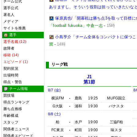
チーム公式
ありますし、そういう役割は担っていきたいなと
選手公式
著名人
塚原真也/「開幕戦は勝ち点3を取って目標に向
メディア
「football fukuoka」中倉一志
-
15時
サイトを推薦
選手
小島亨介「チーム全体をコンパクトに保つことが
選手名鑑 (12)
潤
-
14時
故障者
移籍 (14)
エピソード (1)
リーグ戦
契約状況
出場時間
J1
第1節
得点・警告
チーム情報
8/7 (金)
8/
競技場
横浜FM
-
鹿島
19:25
MUFG国立
得点ランキング
G大阪
-
浦和
19:30
パナスタ
勝ち点推移
8/8 (土)
年齢構成
柏
-
水戸
19:00
三協F柏
スタッフ
関係者ニュース
FC東京
-
町田
19:00
味スタ
関係者エピソード