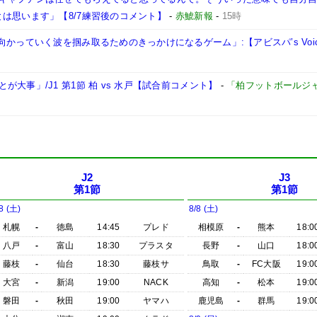
は思います」【8/7練習後のコメント】
-
赤鯱新報
-
15時
かっていく波を掴み取るためのきっかけになるゲーム」:【アビスパ’s Voi
大事」/J1 第1節 柏 vs 水戸【試合前コメント】
-
「柏フットボールジ
J2
J3
第1節
第1節
8 (土)
8/8 (土)
札幌
-
徳島
14:45
プレド
相模原
-
熊本
18:0
八戸
-
富山
18:30
プラスタ
長野
-
山口
18:0
藤枝
-
仙台
18:30
藤枝サ
鳥取
-
FC大阪
19:0
大宮
-
新潟
19:00
NACK
高知
-
松本
19:0
磐田
-
秋田
19:00
ヤマハ
鹿児島
-
群馬
19:0