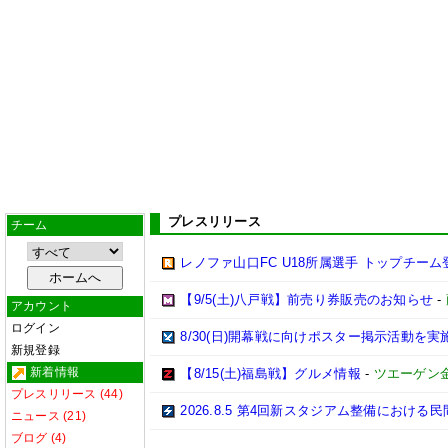
プレスリリース
チーム
レノファ山口FC U18所属選手 トップチーム
【9/5(土)八戸戦】前売り券販売のお知らせ
-
アカウント
ログイン
8/30(日)開幕戦に向けポスター掲示活動を
新規登録
新着情報
【8/15(土)福島戦】グルメ情報
-
ツエーゲン
プレスリリース (44)
2026.8.5 第4回新スタジアム整備におけ
ニュース (21)
ブログ (4)