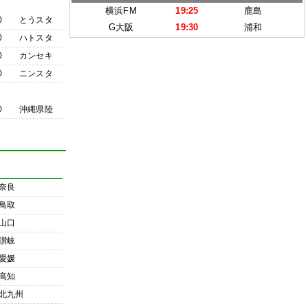
横浜FM
19:25
鹿島
0
とうスタ
G大阪
19:30
浦和
0
ハトスタ
0
カンセキ
0
ニンスタ
0
沖縄県陸
奈良
鳥取
山口
讃岐
愛媛
高知
北九州