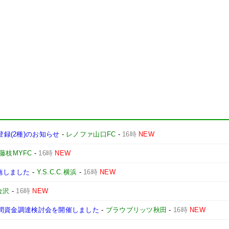
登録(2種)のお知らせ
-
レノファ山口FC
-
16時
NEW
藤枝MYFC
-
16時
NEW
実施しました
-
Y.S.C.C.横浜
-
16時
NEW
金沢
-
16時
NEW
る民間資金調達検討会を開催しました
-
ブラウブリッツ秋田
-
16時
NEW