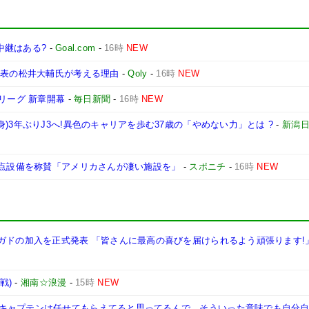
波中継はある?
-
Goal.com
-
16時
NEW
代表の松井大輔氏が考える理由
-
Qoly
-
16時
NEW
リーグ 新章開幕
-
毎日新聞
-
16時
NEW
)3年ぶりJ3へ!異色のキャリアを歩む37歳の「やめない力」とは ?
-
新潟
拠点設備を称賛「アメリカさんが凄い施設を」
-
スポニチ
-
16時
NEW
ガドの加入を正式発表 「皆さんに最高の喜びを届けられるよう頑張ります!
戦)
-
湘南☆浪漫
-
15時
NEW
キャプテンは任せてもらえてると思ってるんで。そういった意味でも自分