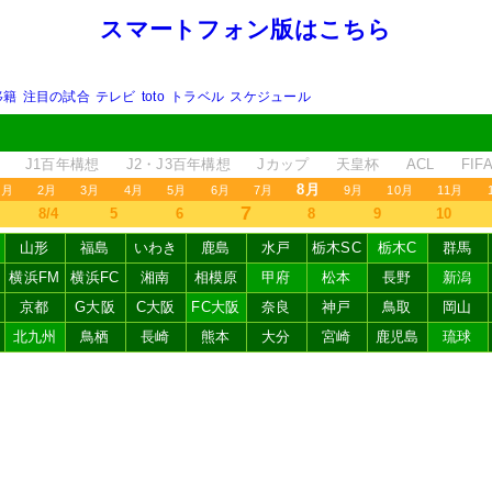
スマートフォン版はこちら
移籍
注目の試合
テレビ
toto
トラベル
スケジュール
J1百年構想
J2・J3百年構想
Jカップ
天皇杯
ACL
FI
8月
1月
2月
3月
4月
5月
6月
7月
9月
10月
11月
7
8/4
5
6
8
9
10
山形
福島
いわき
鹿島
水戸
栃木SC
栃木C
群馬
横浜FM
横浜FC
湘南
相模原
甲府
松本
長野
新潟
京都
G大阪
C大阪
FC大阪
奈良
神戸
鳥取
岡山
北九州
鳥栖
長崎
熊本
大分
宮崎
鹿児島
琉球