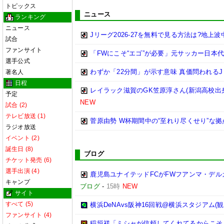
トピックス
ニュース
ランキング
ニュース
Jリーグ2026-27を無料で見る方法は?地上
試合
ファンサイト
「FWにこそ“エゴ”が必要」元サッカー日本
選手公式
わずか「22分間」が示す意味 真価問われるJ
著名人
日程
レイラック滋賀のGK笠原淳さん(新潟高校出身
予定
NEW
試合 (2)
テレビ放送 (1)
菅原由勢 W杯期間中の“至れり尽くせり”な
ラジオ放送
イベント (2)
誕生日 (8)
ブログ
チケット発売 (6)
選手出演 (4)
鹿児島ユナイテッドFCがFWフアンマ・デル
キャンプ
ブログ
-
15時
NEW
サイト
すべて (5)
横浜DeNAvs阪神16回戦@横浜スタジアム(観
ファンサイト (4)
稲垣祥「ミシャが信頼してくれてるからこそ