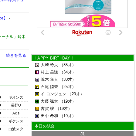
ce】
-
ャーナル」鈴木
続きを見る
HAPPY BIRTHDAY !
大崎 玲央
（35才）
村上 昌謙
（34才）
荒木 隼人
（30才）
石尾 陸登
（25才）
イ ヨンジュン
（20才）
0
ギオンス
大藤 颯太
（19才）
0
長野U
古賀 竣
（19才）
0
Axis
田中 希和
（19才）
0
ギケンス
本日の試合
0
白波スタ
J1