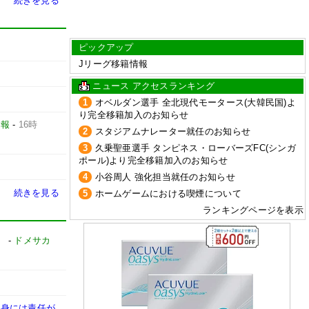
続きを見る
ピックアップ
Jリーグ移籍情報
ニュース アクセスランキング
1
オベルダン選手 全北現代モータース(大韓民国)よ
り完全移籍加入のお知らせ
日報
-
16時
2
スタジアムナレーター就任のお知らせ
3
久乗聖亜選手 タンピネス・ローバーズFC(シンガ
ポール)より完全移籍加入のお知らせ
4
小谷周人 強化担当就任のお知らせ
続きを見る
5
ホームゲームにおける喫煙について
ランキングページを表示
」
-
ドメサカ
自身には責任が