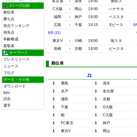
名古屋
-
清水
19:00
豊田ス
Jリーグ記録
C大阪
-
岡山
19:00
ハナサカ
順位表
福岡
-
神戸
19:00
ベススタ
勝ち点
広島
-
千葉
19:15
Eピース
8/
得点ランキング
得失点
8/9 (日)
年齢構成
東京V
-
川崎
18:00
味スタ
星取表
長崎
-
京都
19:00
ピースタ
キーワード
プレスリリース
順位表
ニュース
ブログ
J1
データ・その他
1
鹿島
1
清水
ダウンロード
1
水戸
1
名古屋
toto
試合
1
浦和
1
京都
選手
1
千葉
1
G大阪
1
柏
1
C大阪
1
FC東京
1
神戸
1
東京V
1
岡山