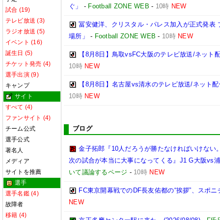
ぐ」
-
Football ZONE WEB
-
10時
NEW
試合 (19)
テレビ放送 (3)
冨安健洋、クリスタル・パレス加入が正式発表 
ラジオ放送 (5)
場所」
-
Football ZONE WEB
-
10時
NEW
イベント (16)
誕生日 (5)
【8月8日】鳥取vsFC大阪のテレビ放送/ネット
チケット発売 (4)
10時
NEW
選手出演 (9)
【8月8日】名古屋vs清水のテレビ放送/ネット配
キャンプ
10時
NEW
サイト
すべて (4)
ファンサイト (4)
ブログ
チーム公式
選手公式
金子拓郎『10人だろうが勝たなければいけない
著名人
次の試合が本当に大事になってくる』J1 G大阪vs
メディア
サイトを推薦
いて議論するページ
-
10時
NEW
選手
FC東京開幕戦でのDF長友佑都の“挨拶”、スポ
選手名鑑 (4)
NEW
故障者
移籍 (4)