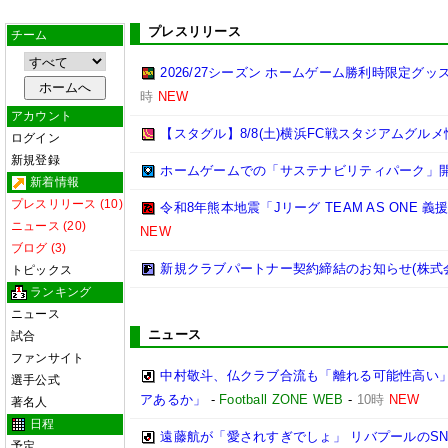
プレスリリース
チーム
2026/27シーズン ホームゲーム勝利時限定グ
時
NEW
アカウント
【スタグル】8/8(土)横浜FC戦スタジアムグルメ
ログイン
新規登録
ホームゲームでの「サステナビリティパーク」
新着情報
プレスリリース (10)
令和8年熊本地震「Jリーグ TEAM AS ONE
ニュース (20)
NEW
ブログ (3)
新規クラブパートナー契約締結のお知らせ(株式
トピックス
ランキング
ニュース
ニュース
試合
ファンサイト
中村敬斗、仏クラブ合流も「離れる可能性高い」
選手公式
アあるか」
-
Football ZONE WEB
-
10時
NEW
著名人
日程
遠藤航が「愛されすぎでしょ」 リバプールのS
予定