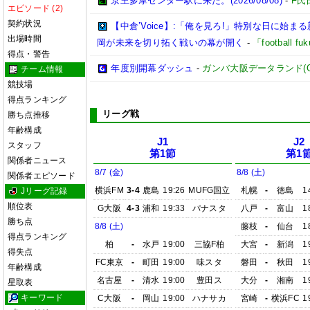
京王多摩センター駅に来た。(2026/08/08)
-
F氏
エピソード (2)
契約状況
【中倉’Voice】:「俺を見ろ!」特別な日に始
出場時間
岡が未来を切り拓く戦いの幕が開く
-
「football 
得点・警告
年度別開幕ダッシュ
-
ガンバ大阪データランド(GAMB
チーム情報
競技場
得点ランキング
リーグ戦
勝ち点推移
年齢構成
J1
J2
スタッフ
第1節
第1
関係者ニュース
8/7 (金)
8/8 (土)
関係者エピソード
横浜FM
3-4
鹿島
19:26
MUFG国立
札幌
-
徳島
1
Jリーグ記録
順位表
G大阪
4-3
浦和
19:33
パナスタ
八戸
-
富山
1
勝ち点
8/8 (土)
藤枝
-
仙台
1
得点ランキング
柏
-
水戸
19:00
三協F柏
大宮
-
新潟
1
得失点
FC東京
-
町田
19:00
味スタ
磐田
-
秋田
1
年齢構成
名古屋
-
清水
19:00
豊田ス
大分
-
湘南
1
星取表
キーワード
C大阪
-
岡山
19:00
ハナサカ
宮崎
-
横浜FC
1