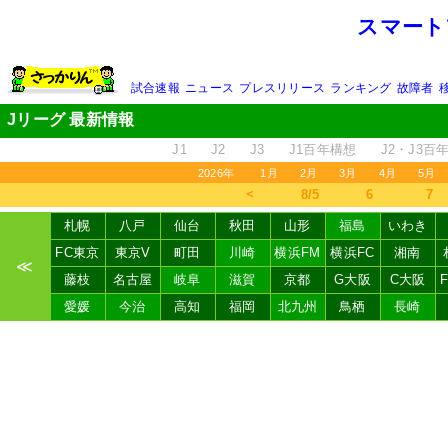
スマート
試合速報
ニュース
プレスリリース
ランキング
故障者
Jリーグ 最新情報
J1
J2
J3
J1百年構想
J2・J3百
2026年
1月
2月
3月
4月
5月
＜
8/5
6
7
札幌
八戸
仙台
秋田
山形
福島
いわき
FC東京
東京V
町田
川崎
横浜FM
横浜FC
湘南
≪
藤枝
名古屋
岐阜
滋賀
京都
G大阪
C大阪
愛媛
今治
高知
福岡
北九州
鳥栖
長崎