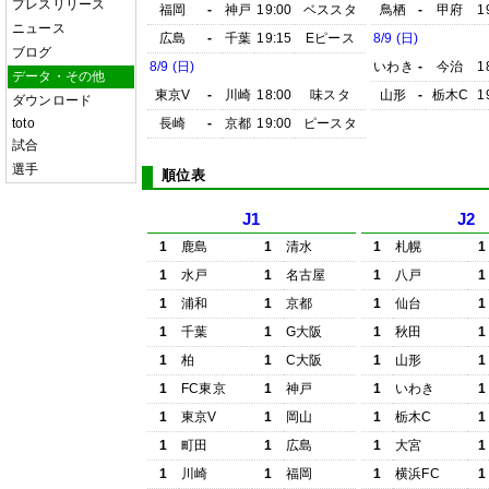
プレスリリース
福岡
-
神戸
19:00
ベススタ
鳥栖
-
甲府
1
ニュース
広島
-
千葉
19:15
Eピース
8/9 (日)
ブログ
8/9 (日)
いわき
-
今治
1
データ・その他
東京V
-
川崎
18:00
味スタ
山形
-
栃木C
1
ダウンロード
toto
長崎
-
京都
19:00
ピースタ
試合
選手
順位表
J1
J2
1
鹿島
1
清水
1
札幌
1
1
水戸
1
名古屋
1
八戸
1
1
浦和
1
京都
1
仙台
1
1
千葉
1
G大阪
1
秋田
1
1
柏
1
C大阪
1
山形
1
1
FC東京
1
神戸
1
いわき
1
1
東京V
1
岡山
1
栃木C
1
1
町田
1
広島
1
大宮
1
1
川崎
1
福岡
1
横浜FC
1