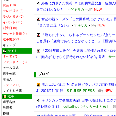
終盤に力尽きた横浜FMは劇的黒星発進…新加入
試合 (19)
タフに戦わないと」
-
ゲキサカ
-
6時
NEW
テレビ放送 (3)
ラジオ放送 (5)
奮起の新シーズン「この開幕戦にかけていた」
イベント (15)
「まだまだ足りない」
-
ゲキサカ
-
6時
NEW
誕生日 (5)
チケット発売 (4)
「勝ちに持ってこられるゲームだった」2点リ
選手出演 (9)
しさ露わ「鹿島であろうとなかろうと…」【横浜F
キャンプ
「2026年最大級だ」今週末に開催されるC・ロ
サイト
すべて (7)
に!英紙は“おそらく招待されない10名”を発表
-
サッ
ファンサイト (6)
チーム公式
選手公式
ブログ
著名人
清水エスパルス 対 名古屋グランパス?直前情報
メディア (1)
サイトを推薦
J1 2026/27 第1節
-
S-PULSE PRESS
-
6時
NEW
選手
キリンカップ参加国決定! 日本代表は10/1 エクア
選手名鑑
(テレ朝)と対戦
-
footballnet【サッカーまとめ】
-
6
故障者
移籍