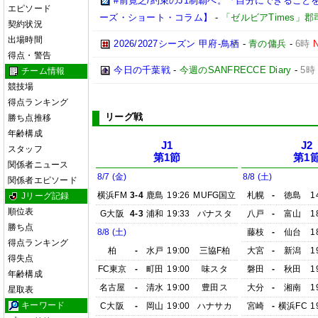
#前寛之/約束のJ1制覇へ。「自分にできること
エピソード
ーズ・ショート・コラム】
-
「ゼルビアTimes」郡
契約状況
出場時間
2026/2027シーズン 甲府-鳥栖
-
青の傭兵
-
6時
得点・警告
今日の千葉戦
-
今週のSANFRECCE Diary
-
5時
チーム情報
競技場
得点ランキング
リーグ戦
勝ち点推移
年齢構成
J1
J2
スタッフ
第1節
第1
関係者ニュース
8/7 (金)
8/8 (土)
関係者エピソード
横浜FM
3-4
鹿島
19:26
MUFG国立
札幌
-
徳島
1
Jリーグ記録
順位表
G大阪
4-3
浦和
19:33
パナスタ
八戸
-
富山
1
勝ち点
8/8 (土)
藤枝
-
仙台
1
得点ランキング
柏
-
水戸
19:00
三協F柏
大宮
-
新潟
1
得失点
FC東京
-
町田
19:00
味スタ
磐田
-
秋田
1
年齢構成
名古屋
-
清水
19:00
豊田ス
大分
-
湘南
1
星取表
キーワード
C大阪
-
岡山
19:00
ハナサカ
宮崎
-
横浜FC
1