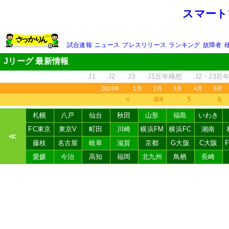
スマート
試合速報
ニュース
プレスリリース
ランキング
故障者
Jリーグ 最新情報
J1
J2
J3
J1百年構想
J2・J3百
2026年
1月
2月
3月
4月
5月
＜
8/4
5
6
札幌
八戸
仙台
秋田
山形
福島
いわき
FC東京
東京V
町田
川崎
横浜FM
横浜FC
湘南
≪
藤枝
名古屋
岐阜
滋賀
京都
G大阪
C大阪
愛媛
今治
高知
福岡
北九州
鳥栖
長崎