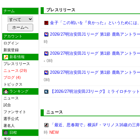
プレスリリース
チーム
金子「この戦いを『良かった』というためには
2026/27明治安田J1リーグ 第1節 鹿島アント
アカウント
時
ログイン
新規登録
2026/27明治安田J1リーグ 第1節 鹿島アント
新着情報
-
0時
プレスリリース
ニュース (29)
2026/27明治安田J1リーグ 第1節 鹿島アント
ブログ (4)
0時
トピックス
ランキング
【2026/27明治安田J3リーグ】ミライロチケ
ニュース
試合
ファンサイト
ニュース
選手公式
「最近、思春期で」横浜F・マリノス16歳の三井寺
著名人
時
NEW
日程
予定