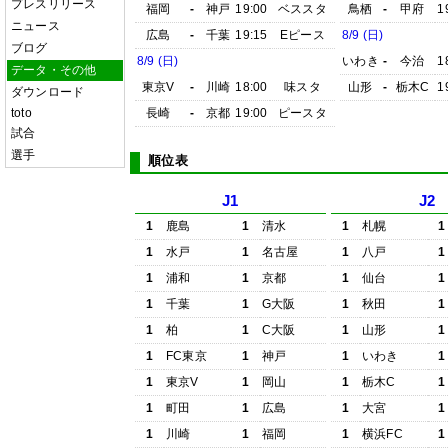
プレスリリース
福岡
-
神戸
19:00
ベススタ
鳥栖
-
甲府
1
ニュース
広島
-
千葉
19:15
Eピース
8/9 (日)
ブログ
8/9 (日)
いわき
-
今治
1
データ・その他
東京V
-
川崎
18:00
味スタ
山形
-
栃木C
1
ダウンロード
toto
長崎
-
京都
19:00
ピースタ
試合
選手
順位表
J1
J2
1
鹿島
1
清水
1
札幌
1
1
水戸
1
名古屋
1
八戸
1
1
浦和
1
京都
1
仙台
1
1
千葉
1
G大阪
1
秋田
1
1
柏
1
C大阪
1
山形
1
1
FC東京
1
神戸
1
いわき
1
1
東京V
1
岡山
1
栃木C
1
1
町田
1
広島
1
大宮
1
1
川崎
1
福岡
1
横浜FC
1