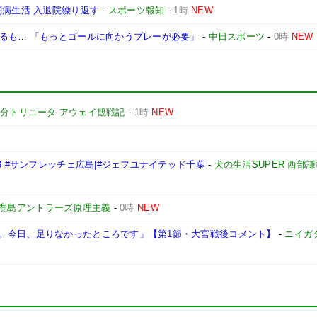
闘病生活 入退院繰り返す
-
スポーツ報知
-
1時
NEW
なるも… 「もっとゴールに向かうプレーが必要」
-
中日スポーツ
-
0時
NEW
分トリニータ アウェイ観戦記
-
1時
NEW
3 #サンフレッチェ広島|#ジェフユナイテッド千葉
-
犬の生活SUPER 西部
鹿島アントラーズ原理主義
-
0時
NEW
。今日、足りなかったところです」【第1節・大宮戦後コメント】
-
ニイガ