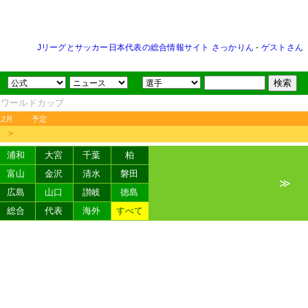
Jリーグとサッカー日本代表の総合情報サイト さっかりん
-
ゲストさん
FAワールドカップ
12月
予定
＞
浦和
大宮
千葉
柏
富山
金沢
清水
磐田
≫
広島
山口
讃岐
徳島
総合
代表
海外
すべて