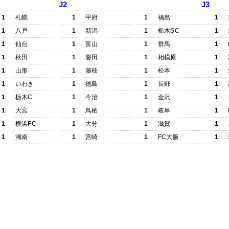
J2
J3
1
札幌
1
甲府
1
福島
1
1
八戸
1
新潟
1
栃木SC
1
1
仙台
1
富山
1
群馬
1
1
秋田
1
磐田
1
相模原
1
1
山形
1
藤枝
1
松本
1
1
いわき
1
徳島
1
長野
1
1
栃木C
1
今治
1
金沢
1
1
大宮
1
鳥栖
1
岐阜
1
1
横浜FC
1
大分
1
滋賀
1
1
湘南
1
宮崎
1
FC大阪
1