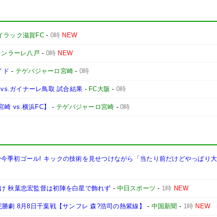
イラック滋賀FC
-
0時
NEW
ァンラーレ八戸
-
0時
NEW
イド
-
テゲバジャーロ宮崎
-
0時
1節 vs.ガイナーレ鳥取 試合結果
-
FC大阪
-
0時
宮崎 vs.横浜FC】
-
テゲバジャーロ宮崎
-
0時
で今季初ゴール! キックの技術を見せつけながら「当たり前だけどやっぱり
分け 秋葉忠宏監督は初陣を白星で飾れず
-
中日スポーツ
-
1時
NEW
勝劇 8月8日千葉戦【サンフレ 森?浩司の熱紫線】
-
中国新聞
-
1時
NEW