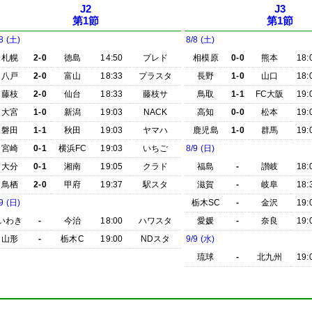
J2
J3
第1節
第1節
8 (土)
8/8 (土)
札幌
2-0
徳島
14:50
プレド
相模原
0-0
熊本
18:
八戸
2-0
富山
18:33
プラスタ
長野
1-0
山口
18:
藤枝
2-0
仙台
18:33
藤枝サ
鳥取
1-1
FC大阪
19:
大宮
1-0
新潟
19:03
NACK
高知
0-0
松本
19:
磐田
1-1
秋田
19:03
ヤマハ
鹿児島
1-0
群馬
19:
宮崎
0-1
横浜FC
19:03
いちご
8/9 (日)
大分
0-1
湘南
19:05
クラド
福島
-
讃岐
18:
鳥栖
2-0
甲府
19:37
駅スタ
滋賀
-
岐阜
18:
9 (日)
栃木SC
-
金沢
19:
いわき
-
今治
18:00
ハワスタ
愛媛
-
奈良
19:
山形
-
栃木C
19:00
NDスタ
9/9 (水)
琉球
-
北九州
19: