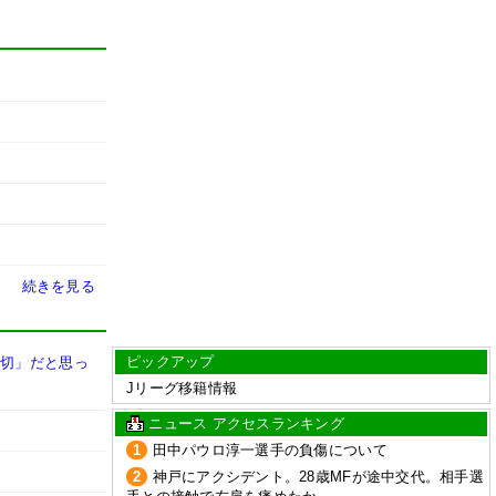
続きを見る
ピックアップ
大切」だと思っ
Jリーグ移籍情報
ニュース アクセスランキング
1
田中パウロ淳一選手の負傷について
2
神戸にアクシデント。28歳MFが途中交代。相手選