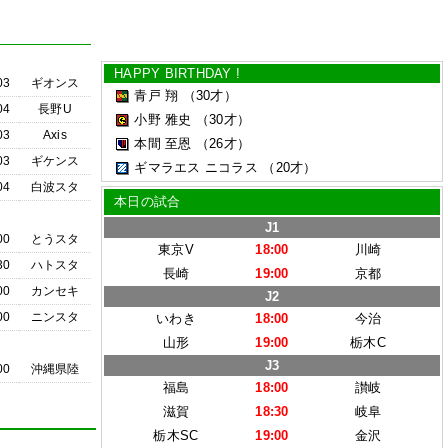
HAPPY BIRTHDAY !
03
ギオンス
青戸 翔
（30才）
04
長野U
小野 雅史
（30才）
03
Axis
本間 至恩
（26才）
03
ギケンス
ギマラエス ニコラス
（20才）
04
白波スタ
本日の試合
J1
00
とうスタ
東京V
18:00
川崎
30
ハトスタ
長崎
19:00
京都
00
カンセキ
J2
00
ニンスタ
いわき
18:00
今治
山形
19:00
栃木C
J3
00
沖縄県陸
福島
18:00
讃岐
滋賀
18:30
岐阜
栃木SC
19:00
金沢