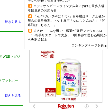
手との接触で右肩を痛めたか
3
エディオンピースウイング広島における最多入場
者数更新のお知らせ
4
「ん?ベガルタやばくね?」百年構想リーグ王者が
無念の黒星発進。ネット反応「なにしとんねん」「開
続きを見る
幕戦ぼこじゃん...」
5
まさか、こんな形で…福岡が“痛恨ファウルスロ
ー”→相手リスタートで失点。J1開幕節で思わぬ展開か
ら先制点献上
ランキングページを表示
謙司WEBマガジ
タフットボー
続きを見る