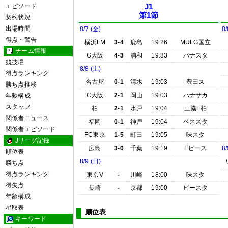
エピソード
J1
第1節
契約状況
出場時間
8/7 (金)
8/
得点・警告
横浜FM
3-4
鹿島
19:26
MUFG国立
チーム情報
G大阪
4-3
浦和
19:33
パナスタ
競技場
8/8 (土)
得点ランキング
名古屋
0-1
清水
19:03
豊田ス
勝ち点推移
C大阪
2-1
岡山
19:03
ハナサカ
年齢構成
スタッフ
柏
2-1
水戸
19:04
三協F柏
関係者ニュース
福岡
0-1
神戸
19:04
ベススタ
関係者エピソード
FC東京
1-5
町田
19:05
味スタ
Jリーグ記録
広島
3-0
千葉
19:19
Eピース
8/
順位表
8/9 (日)
勝ち点
得点ランキング
東京V
-
川崎
18:00
味スタ
得失点
長崎
-
京都
19:00
ピースタ
年齢構成
星取表
順位表
キーワード