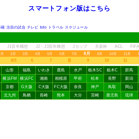
スマートフォン版はこちら
移籍
注目の試合
テレビ
toto
トラベル
スケジュール
J1百年構想
J2・J3百年構想
Jカップ
天皇杯
ACL
FI
8月
1月
2月
3月
4月
5月
6月
7月
9月
10月
11月
8
8/5
6
7
9
10
11
山形
福島
いわき
鹿島
水戸
栃木SC
栃木C
群馬
横浜FM
横浜FC
湘南
相模原
甲府
松本
長野
新潟
京都
G大阪
C大阪
FC大阪
奈良
神戸
鳥取
岡山
北九州
鳥栖
長崎
熊本
大分
宮崎
鹿児島
琉球