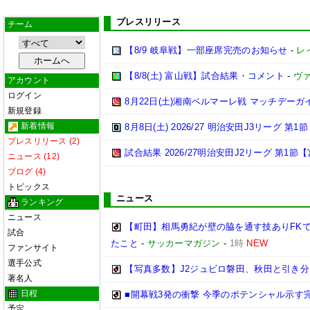
プレスリリース
チーム
【8/9 岐阜戦】一部座席完売のお知らせ
-
レ
【8/8(土) 富山戦】試合結果・コメント
-
ヴ
アカウント
ログイン
8月22日(土)湘南ベルマーレ戦 マッチデーガ
新規登録
新着情報
8月8日(土) 2026/27 明治安田J3リーグ 第
プレスリリース (2)
試合結果 2026/27明治安田J2リーグ 第1節【
ニュース (12)
ブログ (4)
トピックス
ニュース
ランキング
ニュース
【町田】相馬勇紀が壁の脇を通す技ありFK
試合
たこと
-
サッカーマガジン
-
1時
NEW
ファンサイト
選手公式
【写真多数】J2ジュビロ磐田、秋田と引き
著名人
日程
■開幕戦3発の衝撃 今季のポテンシャル示す完
予定