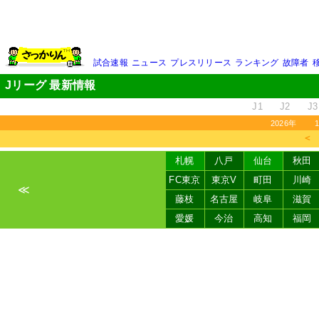
試合速報
ニュース
プレスリリース
ランキング
故障者
Jリーグ 最新情報
J1
J2
J3
2026年
＜
札幌
八戸
仙台
秋田
FC東京
東京V
町田
川崎
≪
藤枝
名古屋
岐阜
滋賀
愛媛
今治
高知
福岡