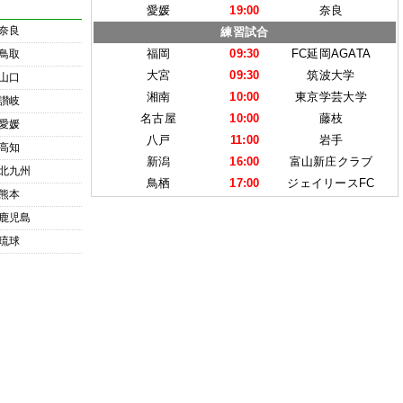
愛媛
19:00
奈良
奈良
練習試合
福岡
09:30
FC延岡AGATA
鳥取
大宮
09:30
筑波大学
山口
湘南
10:00
東京学芸大学
讃岐
名古屋
10:00
藤枝
愛媛
八戸
11:00
岩手
高知
新潟
16:00
富山新庄クラブ
北九州
鳥栖
17:00
ジェイリースFC
熊本
鹿児島
琉球