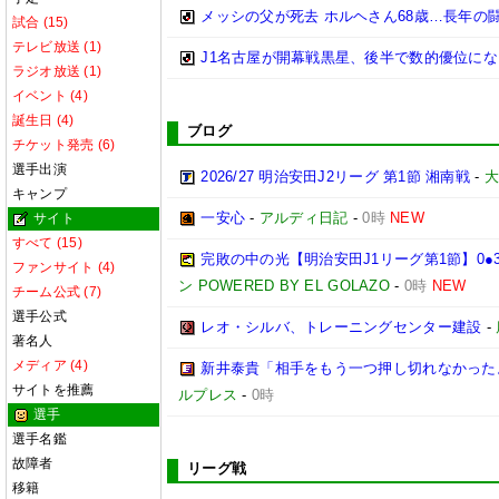
メッシの父が死去 ホルヘさん68歳…長年の
試合 (15)
テレビ放送 (1)
J1名古屋が開幕戦黒星、後半で数的優位に
ラジオ放送 (1)
イベント (4)
誕生日 (4)
ブログ
チケット発売 (6)
選手出演
2026/27 明治安田J2リーグ 第1節 湘南戦
-
大
キャンプ
一安心
-
アルディ日記
-
0時
NEW
サイト
すべて (15)
完敗の中の光【明治安田J1リーグ第1節】0●
ファンサイト (4)
ン POWERED BY EL GOLAZO
-
0時
NEW
チーム公式 (7)
選手公式
レオ・シルバ、トレーニングセンター建設
-
著名人
メディア (4)
新井泰貴「相手をもう一つ押し切れなかった
サイトを推薦
ルプレス
-
0時
選手
選手名鑑
故障者
リーグ戦
移籍