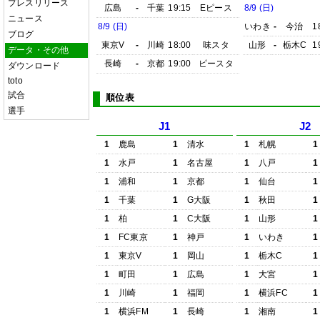
プレスリリース
広島
-
千葉
19:15
Eピース
8/9 (日)
ニュース
8/9 (日)
いわき
-
今治
1
ブログ
東京V
-
川崎
18:00
味スタ
山形
-
栃木C
1
データ・その他
長崎
-
京都
19:00
ピースタ
ダウンロード
toto
試合
順位表
選手
J1
J2
1
鹿島
1
清水
1
札幌
1
1
水戸
1
名古屋
1
八戸
1
1
浦和
1
京都
1
仙台
1
1
千葉
1
G大阪
1
秋田
1
1
柏
1
C大阪
1
山形
1
1
FC東京
1
神戸
1
いわき
1
1
東京V
1
岡山
1
栃木C
1
1
町田
1
広島
1
大宮
1
1
川崎
1
福岡
1
横浜FC
1
1
横浜FM
1
長崎
1
湘南
1