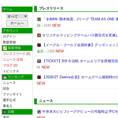
プレスリリース
チーム
「令和8年 熊本地震」Jリーグ TEAM AS ON
治
-
15時
NEW
アカウント
オリジナルラッピングチームバス贈呈式を実施
ログイン
新規登録
【イーグル・ゴールド会員対象】グッズショップ
新着情報
金沢
-
15時
NEW
プレスリリース (6)
ニュース (19)
【TICKET】8/9 今治戦 ホームエリア全席種
ブログ (2)
時
NEW
トピックス
ランキング
【2026/27 Zwelve会員】ホームゲーム観戦
ニュース
NEW
試合
ファンサイト
選手公式
ニュース
著名人
中井卓大ピピ Jリーグデビューの可能性は?FC
日程
予定
NEW