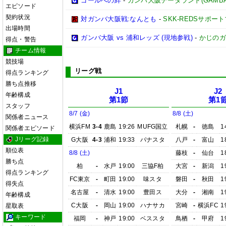
ゴールへの絆
-
ガンバ大阪データランド(GAMBA OS
エピソード
契約状況
対ガンバ大阪戦:なんとも
-
SKK-REDSサポー
出場時間
ガンバ大阪 vs 浦和レッズ (現地参戦)
-
かじのガ
得点・警告
チーム情報
競技場
リーグ戦
得点ランキング
勝ち点推移
J1
J2
年齢構成
第1節
第1
スタッフ
8/7 (金)
8/8 (土)
関係者ニュース
横浜FM
3-4
鹿島
19:26
MUFG国立
札幌
-
徳島
1
関係者エピソード
Jリーグ記録
G大阪
4-3
浦和
19:33
パナスタ
八戸
-
富山
1
順位表
8/8 (土)
藤枝
-
仙台
1
勝ち点
柏
-
水戸
19:00
三協F柏
大宮
-
新潟
1
得点ランキング
FC東京
-
町田
19:00
味スタ
磐田
-
秋田
1
得失点
名古屋
-
清水
19:00
豊田ス
大分
-
湘南
1
年齢構成
C大阪
-
岡山
19:00
ハナサカ
宮崎
-
横浜FC
1
星取表
キーワード
福岡
-
神戸
19:00
ベススタ
鳥栖
-
甲府
1