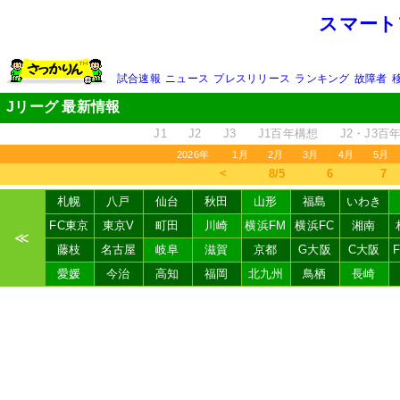
スマート
試合速報
ニュース
プレスリリース
ランキング
故障者
Jリーグ 最新情報
J1
J2
J3
J1百年構想
J2・J3百
2026年
1月
2月
3月
4月
5月
＜
8/5
6
7
札幌
八戸
仙台
秋田
山形
福島
いわき
FC東京
東京V
町田
川崎
横浜FM
横浜FC
湘南
≪
藤枝
名古屋
岐阜
滋賀
京都
G大阪
C大阪
愛媛
今治
高知
福岡
北九州
鳥栖
長崎