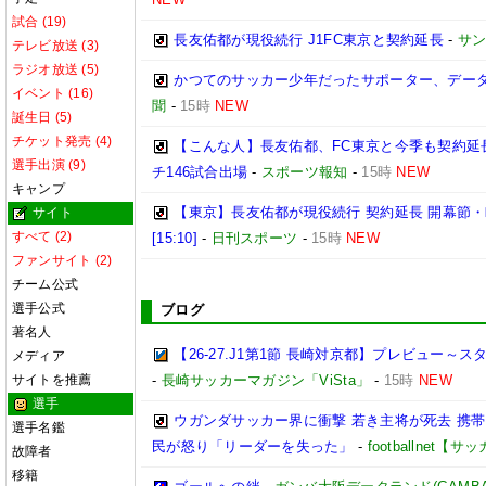
試合 (19)
長友佑都が現役続行 J1FC東京と契約延長
-
サ
テレビ放送 (3)
ラジオ放送 (5)
かつてのサッカー少年だったサポーター、データ
イベント (16)
聞
-
15時
NEW
誕生日 (5)
チケット発売 (4)
【こんな人】長友佑都、FC東京と今季も契約延
選手出演 (9)
チ146試合出場
-
スポーツ報知
-
15時
NEW
キャンプ
【東京】長友佑都が現役続行 契約延長 開幕節
サイト
すべて (2)
[15:10]
-
日刊スポーツ
-
15時
NEW
ファンサイト (2)
チーム公式
選手公式
ブログ
著名人
【26-27.J1第1節 長崎対京都】プレビュー
メディア
サイトを推薦
-
長崎サッカーマガジン「ViSta」
-
15時
NEW
選手
ウガンダサッカー界に衝撃 若き主将が死去 携
選手名鑑
民が怒り「リーダーを失った」
-
footballnet【
故障者
移籍