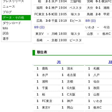
プレスリリース
柏
2-1
水戸
19:04
三協F柏
宮崎
0-1
横浜FC
ニュース
福岡
0-1
神戸
19:04
ベススタ
大分
0-1
湘南
ブログ
FC東京
1-5
町田
19:05
味スタ
鳥栖
2-0
甲府
データ・その他
広島
3-0
千葉
19:19
Eピース
8/9 (日)
ダウンロード
8/9 (日)
いわき
-
今治
toto
試合
東京V
-
川崎
18:00
味スタ
山形
-
栃木C
選手
長崎
-
京都
19:00
ピースタ
順位表
J1
J
1
鹿島
1
清水
1
札幌
1
水戸
1
名古屋
1
八戸
1
浦和
1
京都
1
仙台
1
千葉
1
G大阪
1
秋田
1
柏
1
C大阪
1
山形
1
FC東京
1
神戸
1
いわき
1
東京V
1
岡山
1
栃木C