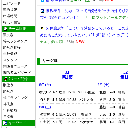
福岡0-1神戸
-
吉塚FC日記3
-
23時
NEW
エピソード
契約状況
脇坂泰斗「先頭に立って自分がピッチ内外で頑張っ
出場時間
京V【試合前コメント】
-
「川崎フットボールアデ
得点・警告
久保藤次郎「こういう試合をしていると、この
チーム情報
競技場
めにもこだわっていきたい」/J1 第1節 柏 vs 水
得点ランキング
ナル」鈴木潤
-
23時
NEW
勝ち点推移
年齢構成
スタッフ
リーグ戦
関係者ニュース
J1
J2
関係者エピソード
第1節
第1
Jリーグ記録
8/7 (金)
8/8 (土)
順位表
勝ち点
横浜FM
3-4
鹿島
19:26
MUFG国立
札幌
2-0
徳島
得点ランキング
G大阪
4-3
浦和
19:33
パナスタ
八戸
2-0
富山
得失点
8/8 (土)
藤枝
2-0
仙台
年齢構成
名古屋
0-1
清水
19:03
豊田ス
大宮
1-0
新潟
星取表
C大阪
2-1
岡山
19:03
ハナサカ
磐田
1-1
秋田
キーワード