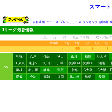
スマート
試合速報
ニュース
プレスリリース
ランキング
故障者
Jリーグ 最新情報
J1
J2
J3
J1百年構想
J2・J3百
2026年
1月
2月
3月
4月
5月
＜
8/5
6
7
札幌
八戸
仙台
秋田
山形
福島
いわき
FC東京
東京V
町田
川崎
横浜FM
横浜FC
湘南
≪
藤枝
名古屋
岐阜
滋賀
京都
G大阪
C大阪
愛媛
今治
高知
福岡
北九州
鳥栖
長崎