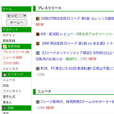
プレスリリース
チーム
2026/27明治安田J1リーグ 第1節 セレッソ大
NEW
アカウント
8/8・新潟戦 レビュー
-
RB大宮アルディージャ
ログイン
新規登録
【8/8 明治安田J1リーグ 第1節 vs 名古屋】
新着情報
プレスリリース (4)
【Jリーグオンラインストア限定】8月8日(土)より「
ニュース (68)
注販売のお知らせ
-
横浜FC
-
23時
NEW
ブログ (16)
町田、FC東京に5-1の圧巻逆転劇! 広島は千葉に
トピックス
ランキング
-
22時
ニュース
試合
ファンサイト
ニュース
選手公式
Jリーグ新時代、静岡県勢3チームのサポーター
著名人
-
23時
NEW
日程
予定