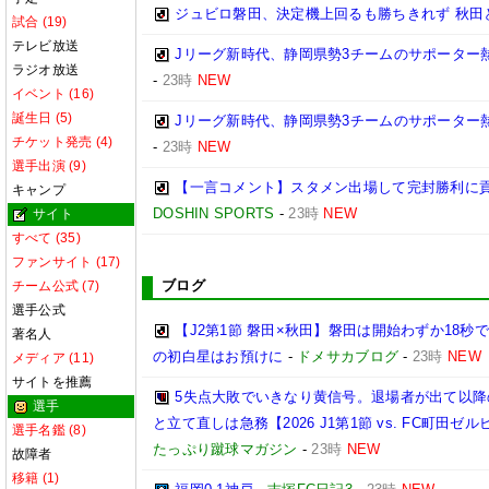
ジュビロ磐田、決定機上回るも勝ちきれず 秋田と1
試合 (19)
テレビ放送
Jリーグ新時代、静岡県勢3チームのサポーター
ラジオ放送
-
23時
NEW
イベント (16)
誕生日 (5)
Jリーグ新時代、静岡県勢3チームのサポーター
チケット発売 (4)
-
23時
NEW
選手出演 (9)
【一言コメント】スタメン出場して完封勝利に貢
キャンプ
DOSHIN SPORTS
-
23時
NEW
サイト
すべて (35)
ファンサイト (17)
ブログ
チーム公式 (7)
選手公式
【J2第1節 磐田×秋田】磐田は開始わずか18
著名人
の初白星はお預けに
-
ドメサカブログ
-
23時
NEW
メディア (11)
サイトを推薦
5失点大敗でいきなり黄信号。退場者が出て以
選手
と立て直しは急務【2026 J1第1節 vs. FC町田ゼルビア
選手名鑑 (8)
たっぷり蹴球マガジン
-
23時
NEW
故障者
移籍 (1)