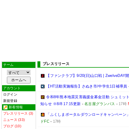
プレスリリース
チーム
【ファンクラブ】9/20(日)山口戦 | ZwelveDAY
【HT活動実施報告】さぬき市/中学生1日補導員
アカウント
ログイン
令和8年熊本地震災害義援金募金活動 シュミッ
新規登録
知らせ ※8/8 17:15更新
-
名古屋グランパス
-
17時
新着情報
プレスリリース (3)
「ふくしまポータルダウンロードキャンペーン
ニュース (33)
ドFC
-
17時
ブログ (10)