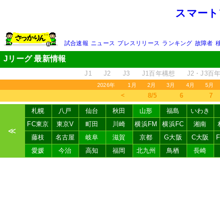
スマート
試合速報
ニュース
プレスリリース
ランキング
故障者
Jリーグ 最新情報
J1
J2
J3
J1百年構想
J2・J3百
2026年
1月
2月
3月
4月
5月
＜
8/5
6
7
札幌
八戸
仙台
秋田
山形
福島
いわき
FC東京
東京V
町田
川崎
横浜FM
横浜FC
湘南
≪
藤枝
名古屋
岐阜
滋賀
京都
G大阪
C大阪
愛媛
今治
高知
福岡
北九州
鳥栖
長崎