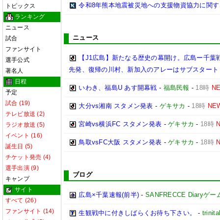
令和8年熊本地震被災地への支援物資協力に関す
トピックス
ランキング
ニュース
ニュース
試合
ファンサイト
【J1広島】新たなる歴史の幕開け。広島ー千葉
選手公式
先発、復帰の川村、新加入のアレーはサブスタート
著名人
日程
いわき、福島U あす開幕戦
-
福島民報
-
18時
N
予定
試合 (19)
大分vs湘南 スタメン発表
-
ゲキサカ
-
18時
NE
テレビ放送 (2)
宮崎vs横浜FC スタメン発表
-
ゲキサカ
-
18時
ラジオ放送 (5)
イベント (16)
鳥取vsFC大阪 スタメン発表
-
ゲキサカ
-
18時
誕生日 (5)
チケット発売 (4)
選手出演 (9)
ブログ
キャンプ
サイト
広島×千葉速報(前半)
-
SANFRECCE Diaryゲ
すべて (26)
ファンサイト (14)
生観戦中に付きしばらくお待ち下さい。
-
trinita