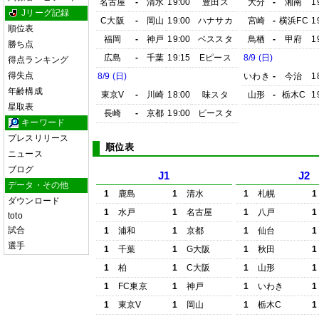
名古屋
-
清水
19:00
豊田ス
大分
-
湘南
1
Jリーグ記録
C大阪
-
岡山
19:00
ハナサカ
宮崎
-
横浜FC
1
順位表
福岡
-
神戸
19:00
ベススタ
鳥栖
-
甲府
1
勝ち点
広島
-
千葉
19:15
Eピース
8/9 (日)
得点ランキング
得失点
8/9 (日)
いわき
-
今治
1
年齢構成
東京V
-
川崎
18:00
味スタ
山形
-
栃木C
1
星取表
長崎
-
京都
19:00
ピースタ
キーワード
プレスリリース
順位表
ニュース
ブログ
J1
J2
データ・その他
1
鹿島
1
清水
1
札幌
1
ダウンロード
1
水戸
1
名古屋
1
八戸
1
toto
試合
1
浦和
1
京都
1
仙台
1
選手
1
千葉
1
G大阪
1
秋田
1
1
柏
1
C大阪
1
山形
1
1
FC東京
1
神戸
1
いわき
1
1
東京V
1
岡山
1
栃木C
1