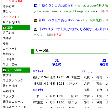
チーム公式 (5)
早慶クラシコのお知らせ
-
hamatra.com-
選手公式
yokohama hamatra non profit organization
-
18時
著名人
メディア (7)
着席…ベタ凪である #spulse
-
Fly High 別館
-
1
サイトを推薦
選手
【WMスタジオ】負け続けても応援する心理 |
選手名鑑
ガジン
-
18時
NEW
故障者
移籍
エピソード
リーグ戦
契約状況
出場時間
J1
J2
第1節
第1
得点・警告
チーム情報
8/7 (金)
8/8 (土)
競技場
横浜FM
3-4
鹿島
19:26
MUFG国立
札幌
-
徳島
1
得点ランキング
G大阪
4-3
浦和
19:33
パナスタ
八戸
-
富山
1
勝ち点推移
8/8 (土)
藤枝
-
仙台
1
年齢構成
柏
-
水戸
19:00
三協F柏
大宮
-
新潟
1
スタッフ
関係者ニュース
FC東京
-
町田
19:00
味スタ
磐田
-
秋田
1
関係者エピソード