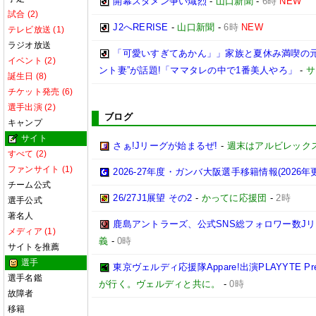
開幕スタメン争い熾烈
-
山口新聞
-
6時
NEW
試合 (2)
J2へRERISE
-
山口新聞
-
6時
NEW
テレビ放送 (1)
ラジオ放送
「可愛いすぎてあかん」」家族と夏休み満喫の元
イベント (2)
ント妻”が話題!「ママタレの中で1番美人やろ」
-
サ
誕生日 (8)
チケット発売 (6)
選手出演 (2)
ブログ
キャンプ
サイト
さぁ!Jリーグが始まるぜ!
-
週末はアルビレックス
すべて (2)
ファンサイト (1)
2026-27年度・ガンバ大阪選手移籍情報(2026年
チーム公式
26/27J1展望 その2
-
かってに応援団
-
2時
選手公式
著名人
鹿島アントラーズ、公式SNS総フォロワー数J
メディア (1)
義
-
0時
サイトを推薦
選手
東京ヴェルディ応援隊Appare!出演PLAYYTE Pre
選手名鑑
が行く。ヴェルディと共に。
-
0時
故障者
移籍