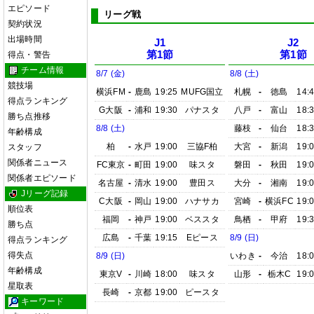
エピソード
リーグ戦
契約状況
出場時間
J1
J2
第1節
第1節
得点・警告
チーム情報
8/7 (金)
8/8 (土)
競技場
横浜FM
-
鹿島
19:25
MUFG国立
札幌
-
徳島
14:
得点ランキング
G大阪
-
浦和
19:30
パナスタ
八戸
-
富山
18:
勝ち点推移
8/8 (土)
藤枝
-
仙台
18:
年齢構成
柏
-
水戸
19:00
三協F柏
大宮
-
新潟
19:
スタッフ
関係者ニュース
FC東京
-
町田
19:00
味スタ
磐田
-
秋田
19:
関係者エピソード
名古屋
-
清水
19:00
豊田ス
大分
-
湘南
19:
Jリーグ記録
C大阪
-
岡山
19:00
ハナサカ
宮崎
-
横浜FC
19:
順位表
福岡
-
神戸
19:00
ベススタ
鳥栖
-
甲府
19:
勝ち点
広島
-
千葉
19:15
Eピース
8/9 (日)
得点ランキング
得失点
8/9 (日)
いわき
-
今治
18:
年齢構成
東京V
-
川崎
18:00
味スタ
山形
-
栃木C
19:
星取表
長崎
-
京都
19:00
ピースタ
キーワード