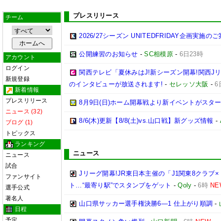
プレスリリース
チーム
2026/27シーズン UNITEDFRIDAY企画実施の
公開練習のお知らせ
-
SC相模原
-
6日23時
アカウント
ログイン
関西テレビ「夏休みはJ!新シーズン開幕!関西J
新規登録
のインタビューが放送されます!
-
セレッソ大阪
-
6
新着情報
プレスリリース
8月9日(日)ホーム開幕戦より新イベントがスター
ニュース (32)
8/6(木)更新【8/8(土)vs.山口戦】新グッズ情報
-
ブログ (1)
トピックス
ランキング
ニュース
ニュース
試合
Jリーグ開幕!JR東日本主催の「J1関東8クラ
ファンサイト
ト…“最寄り駅”でスタンプをゲット
-
Qoly
-
6時
NE
選手公式
著名人
山口県サッカー選手権決勝6―1 仕上がり順調
-
日程
予定