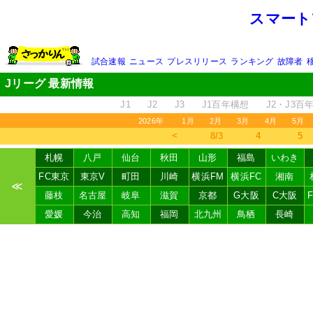
スマート
試合速報
ニュース
プレスリリース
ランキング
故障者
Jリーグ 最新情報
J1
J2
J3
J1百年構想
J2・J3百
2026年
1月
2月
3月
4月
5月
＜
8/3
4
5
札幌
八戸
仙台
秋田
山形
福島
いわき
FC東京
東京V
町田
川崎
横浜FM
横浜FC
湘南
≪
藤枝
名古屋
岐阜
滋賀
京都
G大阪
C大阪
愛媛
今治
高知
福岡
北九州
鳥栖
長崎