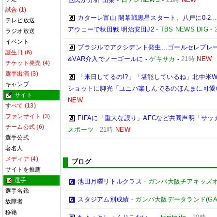
試合 (1)
カターレ富山 開幕戦黒星スタート、八戸に0-2
テレビ放送
アウェーで秋田戦 明治安田J2
-
TBS NEWS DIG
-
ラジオ放送
イベント
ブラジルでアクシデント発生…ゴールセレブレ
誕生日 (6)
&VAR介入でノーゴールに
-
ゲキサカ
-
21時
NEW
チケット発売 (4)
選手出演 (3)
「来日してるの!?」「堪能しているね」北中米W
キャンプ
ショットに脚光「ユニバ楽しんでるのほんまに可愛
サイト
NEW
すべて (13)
ファンサイト (3)
FIFAに「重大な誤り」AFCなど共同声明「サッカ
チーム公式 (6)
スポーツ
-
21時
NEW
選手公式
著名人
メディア (4)
ブログ
サイトを推薦
選手
池田月曜リトルクラス
-
ガンバ大阪チアキッズ
選手名鑑
スタジアム別成績
-
ガンバ大阪データランド(GAMBA 
故障者
移籍