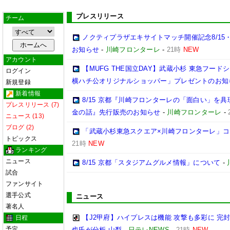
プレスリリース
チーム
ノクティプラザエキサイトマッチ開催記念8/15
お知らせ
-
川崎フロンターレ
-
21時
NEW
アカウント
【MUFG THE国立DAY】武蔵小杉 東急フー
ログイン
横ハチ公オリジナルショッパー」プレゼントのお知
新規登録
新着情報
8/15 京都『川崎フロンターレの「面白い」を
プレスリリース (7)
金の話』先行販売のお知らせ
-
川崎フロンターレ
-
ニュース (13)
ブログ (2)
「武蔵小杉東急スクエア×川崎フロンターレ」
トピックス
21時
NEW
ランキング
ニュース
8/15 京都「スタジアムグルメ情報」について
-
試合
ファンサイト
選手公式
ニュース
著名人
【J2甲府】ハイプレスは機能 攻撃も多彩に 完
日程
予定
也氏が分析 山梨
-
日テレNEWS
-
21時
NEW