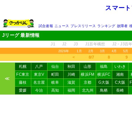
スマート
試合速報
ニュース
プレスリリース
ランキング
故障者
Jリーグ 最新情報
J1
J2
J3
J1百年構想
J2・J3百
2026年
1月
2月
3月
4月
5月
＜
8/7
8
9
札幌
八戸
仙台
秋田
山形
福島
いわき
FC東京
東京V
町田
川崎
横浜FM
横浜FC
湘南
≪
藤枝
名古屋
岐阜
滋賀
京都
G大阪
C大阪
愛媛
今治
高知
福岡
北九州
鳥栖
長崎