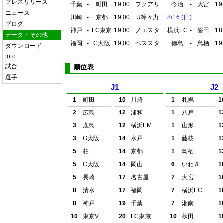
プレスリリース
千葉
-
町田
19:00
フクアリ
今治
-
大宮
19
ニュース
川崎
-
京都
19:00
U等々力
8/16 (日)
ブログ
神戸
-
FC東京
19:00
ノエスタ
横浜FC
-
磐田
18
データ・その他
福岡
-
C大阪
19:00
ベススタ
徳島
-
鳥栖
19
ダウンロード
toto
試合
順位表
選手
J1
J2
1
町田
10
川崎
1
札幌
1
2
広島
12
浦和
1
八戸
1
3
鹿島
12
横浜FM
1
山形
1
3
G大阪
14
水戸
1
藤枝
1
5
柏
14
京都
1
鳥栖
1
5
C大阪
14
岡山
6
いわき
1
5
長崎
17
名古屋
7
大宮
1
8
清水
17
福岡
7
横浜FC
1
8
神戸
19
千葉
7
湘南
1
10
東京V
20
FC東京
10
秋田
1