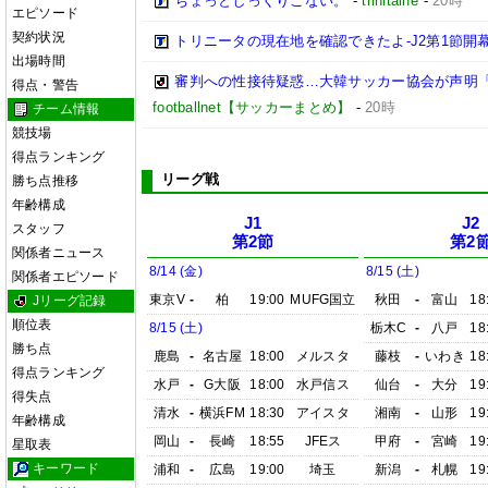
ちょっとしっくりこない。
-
trinitalife
-
20時
エピソード
契約状況
トリニータの現在地を確認できたよ-J2第1節開幕
出場時間
審判への性接待疑惑…大韓サッカー協会が声明
得点・警告
footballnet【サッカーまとめ】
-
20時
チーム情報
競技場
得点ランキング
リーグ戦
勝ち点推移
年齢構成
J1
J2
スタッフ
第2節
第2
関係者ニュース
8/14 (金)
8/15 (土)
関係者エピソード
東京V
-
柏
19:00
MUFG国立
秋田
-
富山
18
Jリーグ記録
順位表
8/15 (土)
栃木C
-
八戸
18
勝ち点
鹿島
-
名古屋
18:00
メルスタ
藤枝
-
いわき
18
得点ランキング
水戸
-
G大阪
18:00
水戸信ス
仙台
-
大分
19
得失点
清水
-
横浜FM
18:30
アイスタ
湘南
-
山形
19
年齢構成
岡山
-
長崎
18:55
JFEス
甲府
-
宮崎
19
星取表
キーワード
浦和
-
広島
19:00
埼玉
新潟
-
札幌
19