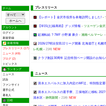
プレスリリース
チーム
【レポート】金沢市役所を表敬訪問しました!
-
【8/15(土)福島戦】グッズ情報
-
ツエーゲン金沢
アカウント
ログイン
起湘転結 ? 7MF 小野瀬 康介
-
湘南ベルマーレ
新規登録
新着情報
2026/27明治安田J2リーグ開幕 北海道庁と
プレスリリース (17)
レ札幌
-
21時
NEW
ニュース (49)
クラブ創設30周年 記念特別ページ開設のお知ら
ブログ (2)
トピックス
ランキング
ニュース
ニュース
試合
清水エスパルスに加入内定のMF辻、特別指定選
ファンサイト
選手公式
清水エスパルスの選手寮、三保地区に移転 202
著名人
清水区
-
静岡新聞
-
21時
NEW
日程
予定