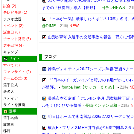
J3リーグ開幕へ AC長野パルセイロと松本山雅F
試合 (2)
までの「秋春制」導入【長野】
-
日テレNEWS
-
2
テレビ放送 (1)
「日本が一気に飛躍したのはこの10年」名将、
ラジオ放送
イベント (2)
@DIME
-
21時
NEW
誕生日 (8)
山形が新加入選手の交通事故を報告…双方に怪
チケット発売 (6)
選手出演 (4)
キャンプ
ブログ
サイト
すべて (5)
徳島ヴォルティス26-27シーズン陣容(監督&チー
ファンサイト (2)
チーム公式 (3)
「“日本のイ・ガンイン”と呼ぶのも恥ずかしいレ
選手公式
が酷評…
-
footballnet【サッカーまとめ】
-
21時
N
著名人
メディア
長崎市本石灰町「 ホルモン冬月 思案橋横丁店 
サイトを推薦
ルをぐびぐびやる快感
-
長崎ペンギン日和
-
21時
N
選手
明日はホームで湘南戦@2026/27J2リーグ☆祝☆開
選手名鑑
故障者
横浜F・マリノスMF三井寺眞が16歳で開幕スタ
移籍