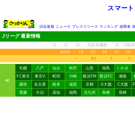
スマート
試合速報
ニュース
プレスリリース
ランキング
故障者
Jリーグ 最新情報
J1
J2
J3
J1百年構想
J2・J3百
2026年
1月
2月
3月
4月
5月
＜
8/4
5
6
札幌
八戸
仙台
秋田
山形
福島
いわき
FC東京
東京V
町田
川崎
横浜FM
横浜FC
湘南
≪
藤枝
名古屋
岐阜
滋賀
京都
G大阪
C大阪
愛媛
今治
高知
福岡
北九州
鳥栖
長崎