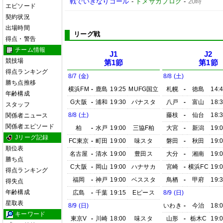
戦でいきなりゴール
-
ドメサカブログ
-
20時
エピソード
契約状況
出場時間
リーグ戦
得点・警告
チーム情報
J1
J2
競技場
第1節
第1節
得点ランキング
8/7 (金)
8/8 (土)
勝ち点推移
横浜FM
-
鹿島
19:25
MUFG国立
札幌
-
徳島
14:
年齢構成
G大阪
-
浦和
19:30
パナスタ
八戸
-
富山
18:
スタッフ
8/8 (土)
藤枝
-
仙台
18:
関係者ニュース
関係者エピソード
柏
-
水戸
19:00
三協F柏
大宮
-
新潟
19:
Jリーグ記録
FC東京
-
町田
19:00
味スタ
磐田
-
秋田
19:
順位表
名古屋
-
清水
19:00
豊田ス
大分
-
湘南
19:
勝ち点
C大阪
-
岡山
19:00
ハナサカ
宮崎
-
横浜FC
19:
得点ランキング
福岡
-
神戸
19:00
ベススタ
鳥栖
-
甲府
19:
得失点
年齢構成
広島
-
千葉
19:15
Eピース
8/9 (日)
星取表
8/9 (日)
いわき
-
今治
18:
キーワード
東京V
-
川崎
18:00
味スタ
山形
-
栃木C
19: