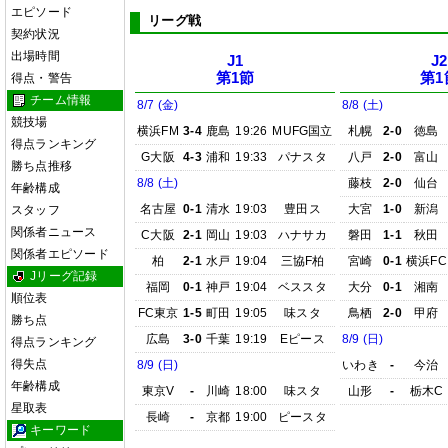
エピソード
リーグ戦
契約状況
出場時間
J1
J2
第1節
第1
得点・警告
チーム情報
8/7 (金)
8/8 (土)
競技場
横浜FM
3-4
鹿島
19:26
MUFG国立
札幌
2-0
徳島
得点ランキング
G大阪
4-3
浦和
19:33
パナスタ
八戸
2-0
富山
勝ち点推移
8/8 (土)
藤枝
2-0
仙台
年齢構成
名古屋
0-1
清水
19:03
豊田ス
大宮
1-0
新潟
スタッフ
関係者ニュース
C大阪
2-1
岡山
19:03
ハナサカ
磐田
1-1
秋田
関係者エピソード
柏
2-1
水戸
19:04
三協F柏
宮崎
0-1
横浜FC
Jリーグ記録
福岡
0-1
神戸
19:04
ベススタ
大分
0-1
湘南
順位表
FC東京
1-5
町田
19:05
味スタ
鳥栖
2-0
甲府
勝ち点
広島
3-0
千葉
19:19
Eピース
8/9 (日)
得点ランキング
得失点
8/9 (日)
いわき
-
今治
年齢構成
東京V
-
川崎
18:00
味スタ
山形
-
栃木C
星取表
長崎
-
京都
19:00
ピースタ
キーワード