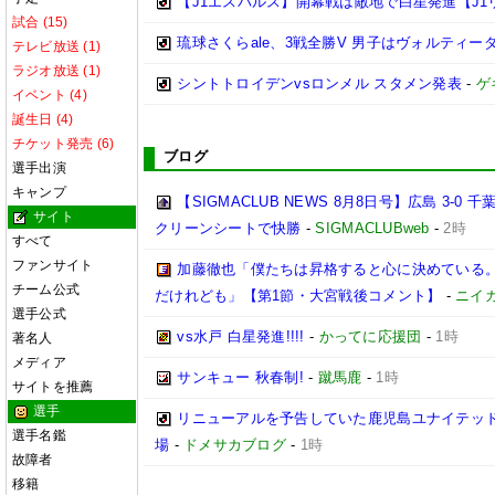
【J1エスパルス】開幕戦は敵地で白星発進【J1
試合 (15)
琉球さくらale、3戦全勝V 男子はヴォルティーダ
テレビ放送 (1)
ラジオ放送 (1)
シントトロイデンvsロンメル スタメン発表
-
ゲ
イベント (4)
誕生日 (4)
チケット発売 (6)
ブログ
選手出演
キャンプ
【SIGMACLUB NEWS 8月8日号】広島 3
サイト
クリーンシートで快勝
-
SIGMACLUBweb
-
2時
すべて
ファンサイト
加藤徹也「僕たちは昇格すると心に決めている
チーム公式
だけれども」【第1節・大宮戦後コメント】
-
ニイ
選手公式
vs水戸 白星発進!!!!
-
かってに応援団
-
1時
著名人
メディア
サンキュー 秋春制!
-
蹴馬鹿
-
1時
サイトを推薦
選手
リニューアルを予告していた鹿児島ユナイテッド
選手名鑑
場
-
ドメサカブログ
-
1時
故障者
移籍