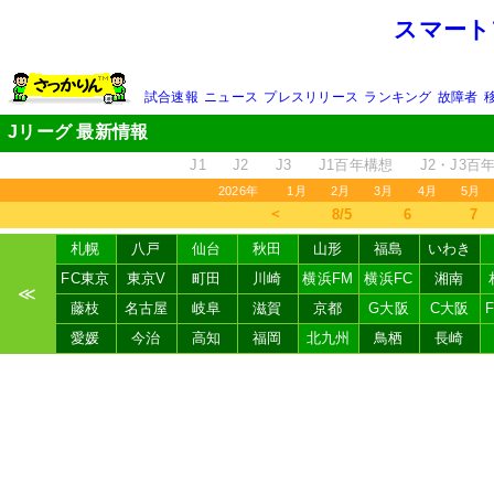
スマート
試合速報
ニュース
プレスリリース
ランキング
故障者
Jリーグ 最新情報
J1
J2
J3
J1百年構想
J2・J3百
2026年
1月
2月
3月
4月
5月
＜
8/5
6
7
札幌
八戸
仙台
秋田
山形
福島
いわき
FC東京
東京V
町田
川崎
横浜FM
横浜FC
湘南
≪
藤枝
名古屋
岐阜
滋賀
京都
G大阪
C大阪
愛媛
今治
高知
福岡
北九州
鳥栖
長崎