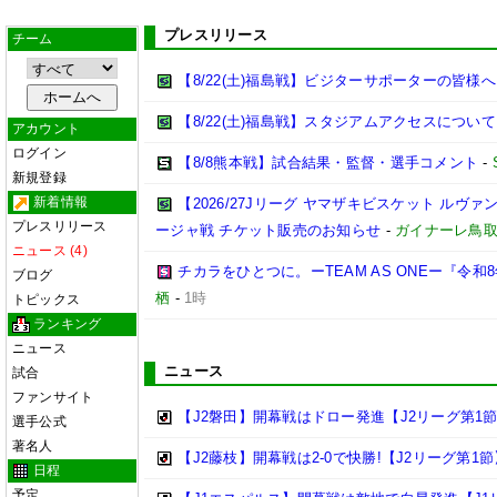
プレスリリース
チーム
【8/22(土)福島戦】ビジターサポーターの皆様へ
【8/22(土)福島戦】スタジアムアクセスについて
アカウント
ログイン
【8/8熊本戦】試合結果・監督・選手コメント
-
新規登録
新着情報
【2026/27Jリーグ ヤマザキビスケット ルヴァン
プレスリリース
ージャ戦 チケット販売のお知らせ
-
ガイナーレ鳥
ニュース (4)
チカラをひとつに。ーTEAM AS ONEー『令
ブログ
栖
-
1時
トピックス
ランキング
ニュース
ニュース
試合
ファンサイト
【J2磐田】開幕戦はドロー発進【J2リーグ第1
選手公式
著名人
【J2藤枝】開幕戦は2-0で快勝!【J2リーグ第1節
日程
予定