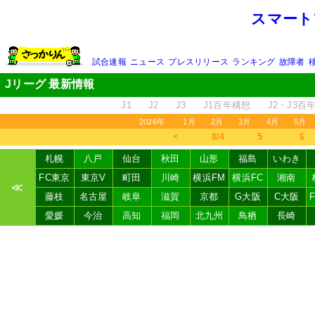
スマート
試合速報
ニュース
プレスリリース
ランキング
故障者
Jリーグ 最新情報
J1
J2
J3
J1百年構想
J2・J3百
2026年
1月
2月
3月
4月
5月
＜
8/4
5
6
札幌
八戸
仙台
秋田
山形
福島
いわき
FC東京
東京V
町田
川崎
横浜FM
横浜FC
湘南
≪
藤枝
名古屋
岐阜
滋賀
京都
G大阪
C大阪
愛媛
今治
高知
福岡
北九州
鳥栖
長崎