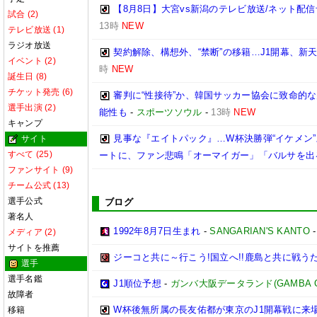
【8月8日】大宮vs新潟のテレビ放送/ネット配信
試合 (2)
13時
NEW
テレビ放送 (1)
ラジオ放送
契約解除、構想外、“禁断”の移籍…J1開幕、新
イベント (2)
時
NEW
誕生日 (8)
チケット発売 (6)
審判に“性接待”か、韓国サッカー協会に致命的
選手出演 (2)
能性も
-
スポーツソウル
-
13時
NEW
キャンプ
見事な『エイトパック』…W杯決勝弾“イケメン
サイト
すべて (25)
ートに、ファン悲鳴「オーマイガー」「バルサを出
ファンサイト (9)
チーム公式 (13)
選手公式
ブログ
著名人
1992年8月7日生まれ
-
SANGARIAN'S KANTO
メディア (2)
サイトを推薦
ジーコと共に～行こう!国立へ!!鹿島と共に戦うため
選手
選手名鑑
J1順位予想
-
ガンバ大阪データランド(GAMBA OSAK
故障者
W杯後無所属の長友佑都が東京のJ1開幕戦に来
移籍