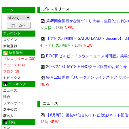
プレスリリース
チーム
第45回全国豊かな海づくり大会～魚庭(なにわ)
ソ大阪
-
13時
NEW
アカウント
【アビスパ福岡 × SAIBU LAND × doco
ログイン
せ
-
アビスパ福岡
-
13時
NEW
新規登録
新着情報
FC町田ゼルビア「タウンニュース町田版」掲載
プレスリリース (30)
ニュース (24)
2026/27TODAY’S HEROグッズ販売のお知らせ
ブログ (8)
毎月12日開催「Jリーグオンラインストア サポ
トピックス
ランキング
NEW
ニュース
試合
ファンサイト
ニュース
選手公式
【8月8日】藤枝vs仙台のテレビ放送/ネット配信
著名人
13時
NEW
日程
予定