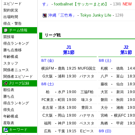
エピソード
す」
-
footballnet【サッカーまとめ】
-
13時
NEW
契約状況
沖縄「三竹寿」
-
Tokyo Junky Life
-
12時
出場時間
得点・警告
チーム情報
リーグ戦
競技場
得点ランキング
J1
J2
勝ち点推移
第1節
第1節
年齢構成
8/7 (金)
8/8 (土)
スタッフ
横浜FM
-
鹿島
19:25
MUFG国立
札幌
-
徳島
14:
関係者ニュース
G大阪
-
浦和
19:30
パナスタ
八戸
-
富山
18:
関係者エピソード
Jリーグ記録
8/8 (土)
藤枝
-
仙台
18:
順位表
柏
-
水戸
19:00
三協F柏
大宮
-
新潟
19:
勝ち点
FC東京
-
町田
19:00
味スタ
磐田
-
秋田
19:
得点ランキング
名古屋
-
清水
19:00
豊田ス
大分
-
湘南
19:
得失点
C大阪
-
岡山
19:00
ハナサカ
宮崎
-
横浜FC
19:
年齢構成
星取表
福岡
-
神戸
19:00
ベススタ
鳥栖
-
甲府
19:
キーワード
広島
-
千葉
19:15
Eピース
8/9 (日)