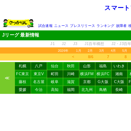
スマート
試合速報
ニュース
プレスリリース
ランキング
故障者
Jリーグ 最新情報
J1
J2
J3
J1百年構想
J2・J3百
2026年
1月
2月
3月
4月
5月
＜
8/6
7
8
札幌
八戸
仙台
秋田
山形
福島
いわき
FC東京
東京V
町田
川崎
横浜FM
横浜FC
湘南
≪
藤枝
名古屋
岐阜
滋賀
京都
G大阪
C大阪
愛媛
今治
高知
福岡
北九州
鳥栖
長崎