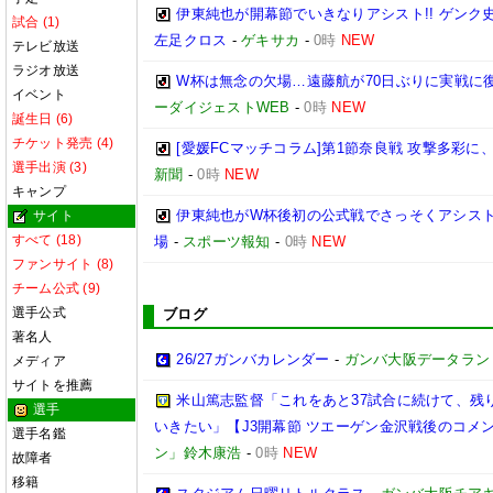
伊東純也が開幕節でいきなりアシスト!! ゲン
試合 (1)
左足クロス
-
ゲキサカ
-
0時
NEW
テレビ放送
ラジオ放送
W杯は無念の欠場…遠藤航が70日ぶりに実戦に復
イベント
ーダイジェストWEB
-
0時
NEW
誕生日 (6)
チケット発売 (4)
[愛媛FCマッチコラム]第1節奈良戦 攻撃多彩
選手出演 (3)
新聞
-
0時
NEW
キャンプ
伊東純也がW杯後初の公式戦でさっそくアシスト
サイト
すべて (18)
場
-
スポーツ報知
-
0時
NEW
ファンサイト (8)
チーム公式 (9)
選手公式
ブログ
著名人
26/27ガンバカレンダー
-
ガンバ大阪データランド(GA
メディア
サイトを推薦
米山篤志監督「これをあと37試合に続けて、残
選手
いきたい」【J3開幕節 ツエーゲン金沢戦後のコメント】(
選手名鑑
ン」鈴木康浩
-
0時
NEW
故障者
移籍