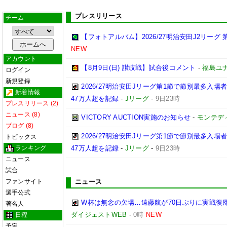
プレスリリース
チーム
【フォトアルバム】2026/27明治安田J2リーグ 第
NEW
アカウント
【8月9日(日) 讃岐戦】試合後コメント
-
福島ユ
ログイン
新規登録
2026/27明治安田Jリーグ第1節で節別最多入場
新着情報
47万人超を記録
-
Jリーグ
-
9日23時
プレスリリース (2)
ニュース (8)
VICTORY AUCTION実施のお知らせ
-
モンテデ
ブログ (8)
2026/27明治安田Jリーグ第1節で節別最多入
トピックス
ランキング
47万人超を記録
-
Jリーグ
-
9日23時
ニュース
試合
ファンサイト
ニュース
選手公式
W杯は無念の欠場…遠藤航が70日ぶりに実戦復帰
著名人
ダイジェストWEB
-
0時
NEW
日程
予定