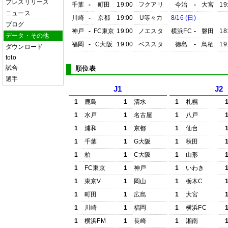
プレスリリース
千葉
-
町田
19:00
フクアリ
今治
-
大宮
19
ニュース
川崎
-
京都
19:00
U等々力
8/16 (日)
ブログ
神戸
-
FC東京
19:00
ノエスタ
横浜FC
-
磐田
18
データ・その他
福岡
-
C大阪
19:00
ベススタ
徳島
-
鳥栖
19
ダウンロード
toto
試合
順位表
選手
J1
J2
1
鹿島
1
清水
1
札幌
1
水戸
1
名古屋
1
八戸
1
浦和
1
京都
1
仙台
1
千葉
1
G大阪
1
秋田
1
柏
1
C大阪
1
山形
1
FC東京
1
神戸
1
いわき
1
東京V
1
岡山
1
栃木C
1
町田
1
広島
1
大宮
1
川崎
1
福岡
1
横浜FC
1
横浜FM
1
長崎
1
湘南