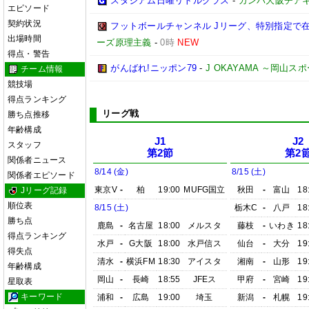
スタジアム日曜リトルクラス
-
ガンバ大阪チア
エピソード
契約状況
フットボールチャンネル Jリーグ、特別指定で
出場時間
ーズ原理主義
-
0時
NEW
得点・警告
がんばれ!ニッポン79
-
J OKAYAMA ～岡山
チーム情報
競技場
得点ランキング
リーグ戦
勝ち点推移
年齢構成
J1
J2
スタッフ
第2節
第2
関係者ニュース
8/14 (金)
8/15 (土)
関係者エピソード
東京V
-
柏
19:00
MUFG国立
秋田
-
富山
18
Jリーグ記録
順位表
8/15 (土)
栃木C
-
八戸
18
勝ち点
鹿島
-
名古屋
18:00
メルスタ
藤枝
-
いわき
18
得点ランキング
水戸
-
G大阪
18:00
水戸信ス
仙台
-
大分
19
得失点
清水
-
横浜FM
18:30
アイスタ
湘南
-
山形
19
年齢構成
岡山
-
長崎
18:55
JFEス
甲府
-
宮崎
19
星取表
キーワード
浦和
-
広島
19:00
埼玉
新潟
-
札幌
19