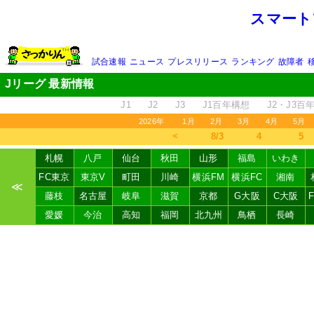
スマート
試合速報
ニュース
プレスリリース
ランキング
故障者
Jリーグ 最新情報
J1
J2
J3
J1百年構想
J2・J3百
2026年
1月
2月
3月
4月
5月
＜
8/3
4
5
札幌
八戸
仙台
秋田
山形
福島
いわき
FC東京
東京V
町田
川崎
横浜FM
横浜FC
湘南
≪
藤枝
名古屋
岐阜
滋賀
京都
G大阪
C大阪
愛媛
今治
高知
福岡
北九州
鳥栖
長崎