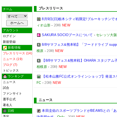
プレスリリース
チーム
8月9日(日)栃木シティ戦限定!ブルーキッチンで
ィオ山形
-
20時
NEW
アカウント
SAKURA SOCIOブースについて
-
セレッソ大阪
ログイン
新規登録
8/8サマフェス&熊本戦】「フードドライブ suppo
新着情報
模原
-
20時
NEW
プレスリリース (14)
ニュース (19)
【8/8サマフェス&熊本戦】OHARA スタジア
ブログ (7)
相模原
-
20時
NEW
トピックス
ランキング
【松本山雅FC公式オンラインショップ】発送ス
ニュース
FC
-
20時
NEW
試合
ファンサイト
選手公式
ニュース
著名人
本田圭佑のスポーツブランドがBEAMSとの「あ
日程
予定
決意明かす
-
Qoly
-
20時
NEW