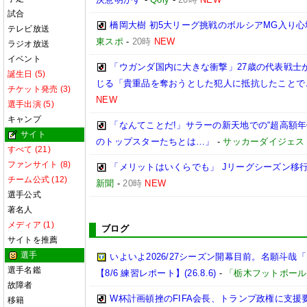
試合
橋岡大樹 初5大リーグ挑戦のボルシアMG入り
テレビ放送
東スポ
-
20時
NEW
ラジオ放送
イベント
「ウガンダ国内に大きな衝撃」27歳の代表戦士
誕生日 (5)
じる「貴重品を奪おうとした犯人に抵抗したことで
チケット発売 (3)
NEW
選手出演 (5)
キャンプ
「なんてことだ!」サラーの新天地での“超高額
サイト
のトップスターたちとは…」
-
サッカーダイジェス
すべて (21)
ファンサイト (8)
「メリットはいくらでも」 Jリーグシーズン移
チーム公式 (12)
新聞
-
20時
NEW
選手公式
著名人
メディア (1)
ブログ
サイトを推薦
選手
いよいよ2026/27シーズン開幕目前。名願斗
選手名鑑
【8/6 練習レポート】(26.8.6)
-
「栃木フットボール
故障者
W杯計画頓挫のFIFA会長、トランプ政権に支援
移籍