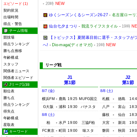
-
20時
NEW
エピソード (1)
契約状況
ゆくシーズンくるシーズン26-27
-
名古屋ローリ
出場時間
得点・警告
仙台七夕まつり
-
我流ライフスタイル
-
19時
N
チーム情報
競技場
【トピックス】夏開幕目前に選手・スタッフが
得点ランキング
へ!
-
Dio-maga(ディオマガ)
-
19時
NEW
勝ち点推移
年齢構成
スタッフ
リーグ戦
関係者ニュース
J1
J2
関係者エピソード
第1節
第1節
Jリーグ記録
8/7 (金)
8/8 (土)
順位表
勝ち点
横浜FM
-
鹿島
19:25
MUFG国立
札幌
-
徳島
14:
得点ランキング
G大阪
-
浦和
19:30
パナスタ
八戸
-
富山
18:
得失点
8/8 (土)
藤枝
-
仙台
18:
年齢構成
柏
-
水戸
19:00
三協F柏
大宮
-
新潟
19:
星取表
FC東京
-
町田
19:00
味スタ
磐田
-
秋田
19:
キーワード