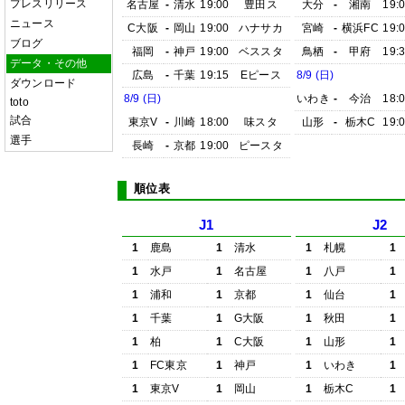
プレスリリース
名古屋
-
清水
19:00
豊田ス
大分
-
湘南
19:
ニュース
C大阪
-
岡山
19:00
ハナサカ
宮崎
-
横浜FC
19:
ブログ
福岡
-
神戸
19:00
ベススタ
鳥栖
-
甲府
19:
データ・その他
広島
-
千葉
19:15
Eピース
8/9 (日)
ダウンロード
8/9 (日)
いわき
-
今治
18:
toto
試合
東京V
-
川崎
18:00
味スタ
山形
-
栃木C
19:
選手
長崎
-
京都
19:00
ピースタ
順位表
J1
J2
1
鹿島
1
清水
1
札幌
1
1
水戸
1
名古屋
1
八戸
1
1
浦和
1
京都
1
仙台
1
1
千葉
1
G大阪
1
秋田
1
1
柏
1
C大阪
1
山形
1
1
FC東京
1
神戸
1
いわき
1
1
東京V
1
岡山
1
栃木C
1