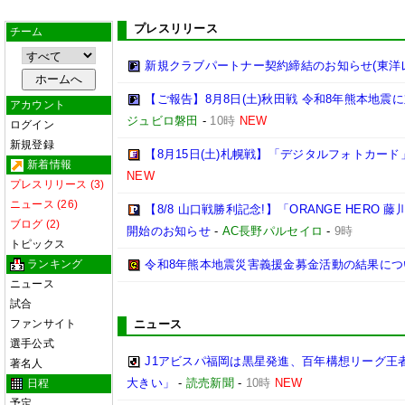
プレスリリース
チーム
新規クラブパートナー契約締結のお知らせ(東洋
【ご報告】8月8日(土)秋田戦 令和8年熊本地震に
アカウント
ジュビロ磐田
-
10時
NEW
ログイン
新規登録
【8月15日(土)札幌戦】「デジタルフォトカード
新着情報
NEW
プレスリリース (3)
ニュース (26)
【8/8 山口戦勝利記念!】「ORANGE HER
ブログ (2)
開始のお知らせ
-
AC長野パルセイロ
-
9時
トピックス
ランキング
令和8年熊本地震災害義援金募金活動の結果について
ニュース
試合
ファンサイト
ニュース
選手公式
J1アビスパ福岡は黒星発進、百年構想リーグ王
著名人
大きい」
-
読売新聞
-
10時
NEW
日程
予定