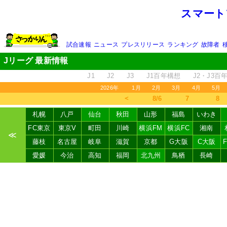
スマート
試合速報
ニュース
プレスリリース
ランキング
故障者
Jリーグ 最新情報
J1
J2
J3
J1百年構想
J2・J3百
2026年
1月
2月
3月
4月
5月
＜
8/6
7
8
札幌
八戸
仙台
秋田
山形
福島
いわき
FC東京
東京V
町田
川崎
横浜FM
横浜FC
湘南
≪
藤枝
名古屋
岐阜
滋賀
京都
G大阪
C大阪
愛媛
今治
高知
福岡
北九州
鳥栖
長崎