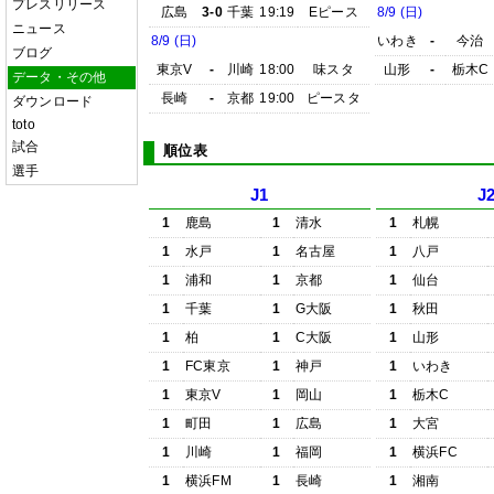
プレスリリース
広島
3-0
千葉
19:19
Eピース
8/9 (日)
ニュース
8/9 (日)
いわき
-
今治
ブログ
東京V
-
川崎
18:00
味スタ
山形
-
栃木C
データ・その他
長崎
-
京都
19:00
ピースタ
ダウンロード
toto
試合
順位表
選手
J1
J
1
鹿島
1
清水
1
札幌
1
水戸
1
名古屋
1
八戸
1
浦和
1
京都
1
仙台
1
千葉
1
G大阪
1
秋田
1
柏
1
C大阪
1
山形
1
FC東京
1
神戸
1
いわき
1
東京V
1
岡山
1
栃木C
1
町田
1
広島
1
大宮
1
川崎
1
福岡
1
横浜FC
1
横浜FM
1
長崎
1
湘南