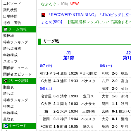
エピソード
なぶろぐ
-
10時
NEW
契約状況
『RECOVERY&TRAINING』『J1のピッ
出場時間
まとめ(8/9)】
-
[浦議]浦和レッズについて議論する
得点・警告
チーム情報
競技場
リーグ戦
得点ランキング
勝ち点推移
J1
J2
年齢構成
第1節
第1
スタッフ
8/7 (金)
8/8 (土)
関係者ニュース
横浜FM
3-4
鹿島
19:26
MUFG国立
札幌
2-0
徳島
関係者エピソード
Jリーグ記録
G大阪
4-3
浦和
19:33
パナスタ
八戸
2-0
富山
順位表
8/8 (土)
藤枝
2-0
仙台
勝ち点
名古屋
0-1
清水
19:03
豊田ス
大宮
1-0
新潟
得点ランキング
C大阪
2-1
岡山
19:03
ハナサカ
磐田
1-1
秋田
得失点
柏
2-1
水戸
19:04
三協F柏
宮崎
0-1
横浜FC
年齢構成
福岡
0-1
神戸
19:04
ベススタ
大分
0-1
湘南
星取表
キーワード
FC東京
1-5
町田
19:05
味スタ
鳥栖
2-0
甲府