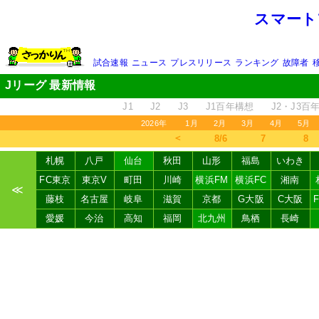
スマート
試合速報
ニュース
プレスリリース
ランキング
故障者
Jリーグ 最新情報
J1
J2
J3
J1百年構想
J2・J3百
2026年
1月
2月
3月
4月
5月
＜
8/6
7
8
札幌
八戸
仙台
秋田
山形
福島
いわき
FC東京
東京V
町田
川崎
横浜FM
横浜FC
湘南
≪
藤枝
名古屋
岐阜
滋賀
京都
G大阪
C大阪
愛媛
今治
高知
福岡
北九州
鳥栖
長崎