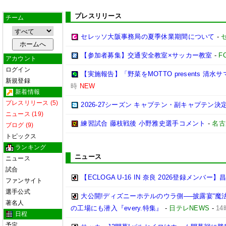
プレスリリース
チーム
セレッソ大阪事務局の夏季休業期間について
-
【参加者募集】交通安全教室×サッカー教室
-
F
アカウント
ログイン
【実施報告】「野菜をMOTTO presents 清水
新規登録
時
NEW
新着情報
プレスリリース (5)
2026-27シーズン キャプテン・副キャプテン
ニュース (19)
練習試合 藤枝戦後 小野雅史選手コメント
-
名古
ブログ (9)
トピックス
ランキング
ニュース
ニュース
試合
【ECLOGA U-16 IN 奈良 2026登録メンバー】昌
ファンサイト
選手公式
大公開!ディズニーホテルのウラ側──披露宴“魔
著名人
の工場にも潜入『every.特集』
-
日テレNEWS
-
14
日程
予定