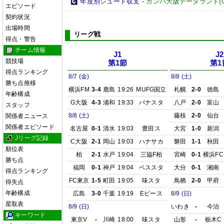
年度別シュート収支
-
ガンバ大阪データランド(GAMB
エピソード
契約状況
出場時間
リーグ戦
得点・警告
チーム情報
J1
J2
競技場
第1節
第1
得点ランキング
8/7 (金)
8/8 (土)
勝ち点推移
横浜FM
3-4
鹿島
19:26
MUFG国立
札幌
2-0
徳島
年齢構成
G大阪
4-3
浦和
19:33
パナスタ
八戸
2-0
富山
スタッフ
8/8 (土)
藤枝
2-0
仙台
関係者ニュース
関係者エピソード
名古屋
0-1
清水
19:03
豊田ス
大宮
1-0
新潟
Jリーグ記録
C大阪
2-1
岡山
19:03
ハナサカ
磐田
1-1
秋田
順位表
柏
2-1
水戸
19:04
三協F柏
宮崎
0-1
横浜FC
勝ち点
福岡
0-1
神戸
19:04
ベススタ
大分
0-1
湘南
得点ランキング
FC東京
1-5
町田
19:05
味スタ
鳥栖
2-0
甲府
得失点
年齢構成
広島
3-0
千葉
19:19
Eピース
8/9 (日)
星取表
8/9 (日)
いわき
-
今治
キーワード
東京V
-
川崎
18:00
味スタ
山形
-
栃木C