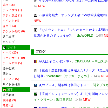
サッカーJ3開幕!パルセイロはホーム開幕戦に勝
試合 (16)
時
NEW
テレビ放送 (1)
22歳佐野航大、オランダ王者PSV移籍決定!移籍
ラジオ放送 (1)
イベント (4)
NEW
誕生日 (4)
「なんだよこれw」「マリオカートかよ」J2藤枝
チケット発売 (6)
意図があるのでしょうか?」
-
theWORLD
-
14時
N
選手出演
キャンプ
サイト
ブログ
すべて (20)
ファンサイト (9)
がんばれ!ニッポン79
-
J OKAYAMA ～岡山
チーム公式 (5)
選手公式
【動画】歴史的転換点を迎えたJリーグ J1史上
著名人
行開幕
-
footballnet【サッカーまとめ】
-
14時
NE
メディア (5)
サイトを推薦
炎のプレス、開幕戦は磐田とドロー
-
関東ブリキ
選手
【直前インフォメーション】J1-1[H] 川崎フロンタ
選手名鑑
イ・グリーン」海江田哲朗
-
14時
NEW
故障者 (3)
移籍 (1)