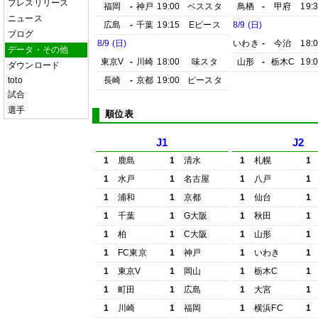
プレスリリース
福岡
-
神戸
19:00
ベススタ
鳥栖
-
甲府
19:
ニュース
広島
-
千葉
19:15
Eピース
8/9 (日)
ブログ
8/9 (日)
いわき
-
今治
18:
データ・その他
東京V
-
川崎
18:00
味スタ
山形
-
栃木C
19:
ダウンロード
toto
長崎
-
京都
19:00
ピースタ
試合
選手
順位表
J1
J2
1
鹿島
1
清水
1
札幌
1
1
水戸
1
名古屋
1
八戸
1
1
浦和
1
京都
1
仙台
1
1
千葉
1
G大阪
1
秋田
1
1
柏
1
C大阪
1
山形
1
1
FC東京
1
神戸
1
いわき
1
1
東京V
1
岡山
1
栃木C
1
1
町田
1
広島
1
大宮
1
1
川崎
1
福岡
1
横浜FC
1