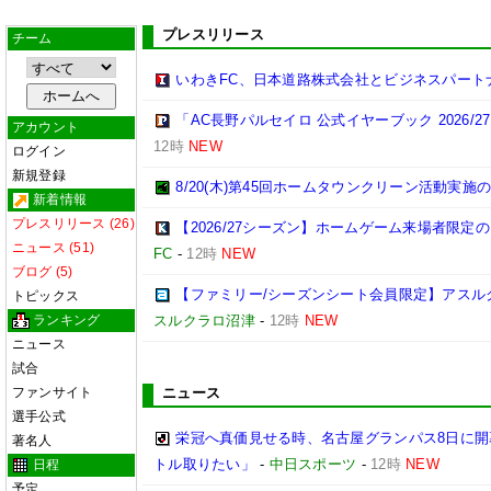
プレスリリース
チーム
いわきFC、日本道路株式会社とビジネスパート
「AC長野パルセイロ 公式イヤーブック 2026/
アカウント
12時
NEW
ログイン
新規登録
8/20(木)第45回ホームタウンクリーン活動実施
新着情報
プレスリリース (26)
【2026/27シーズン】ホームゲーム来場者限定の
ニュース (51)
FC
-
12時
NEW
ブログ (5)
【ファミリー/シーズンシート会員限定】アスル
トピックス
ランキング
スルクラロ沼津
-
12時
NEW
ニュース
試合
ファンサイト
ニュース
選手公式
栄冠へ真価見せる時、名古屋グランパス8日に開
著名人
トル取りたい」
-
中日スポーツ
-
12時
NEW
日程
予定