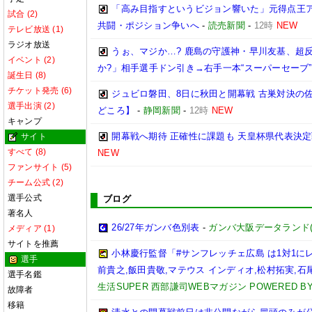
「高み目指すというビジョン響いた」元得点王ア
試合 (2)
共闘・ポジション争いへ
-
読売新聞
-
12時
NEW
テレビ放送 (1)
ラジオ放送
うぉ、マジか…? 鹿島の守護神・早川友基、超反
イベント (2)
か?」相手選手ドン引き→右手一本“スーパーセーブ”
誕生日 (8)
チケット発売 (6)
ジュビロ磐田、8日に秋田と開幕戦 古巣対決の
選手出演 (2)
どころ】
-
静岡新聞
-
12時
NEW
キャンプ
開幕戦へ期待 正確性に課題も 天皇杯県代表決定戦
サイト
すべて (8)
NEW
ファンサイト (5)
チーム公式 (2)
選手公式
ブログ
著名人
26/27年ガンバ色別表
-
ガンバ大阪データランド(GAM
メディア (1)
サイトを推薦
小林慶行監督「#サンフレッチェ広島 は1対1
選手
前貴之,飯田貴敬,マテウス インディオ,松村拓実,石尾陸
選手名鑑
生活SUPER 西部謙司WEBマガジン POWERED BY 
故障者
移籍