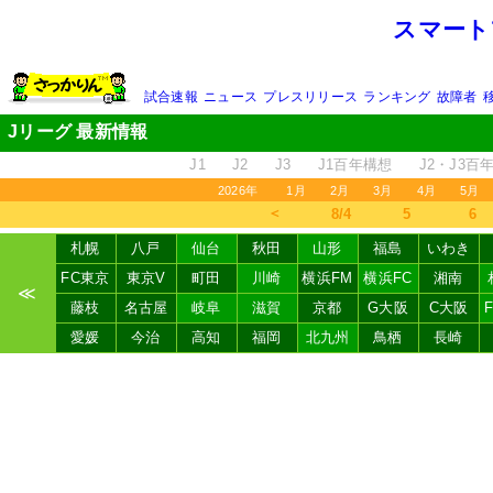
スマート
試合速報
ニュース
プレスリリース
ランキング
故障者
Jリーグ 最新情報
J1
J2
J3
J1百年構想
J2・J3百
2026年
1月
2月
3月
4月
5月
＜
8/4
5
6
札幌
八戸
仙台
秋田
山形
福島
いわき
FC東京
東京V
町田
川崎
横浜FM
横浜FC
湘南
≪
藤枝
名古屋
岐阜
滋賀
京都
G大阪
C大阪
愛媛
今治
高知
福岡
北九州
鳥栖
長崎