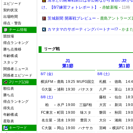
清水との開幕戦前日は非公開ながら冒頭のみが
エピソード
け。【8/7練習フォトレポート】
-
赤鯱新報
-
11時
契約状況
出場時間
茨城新聞 開幕戦プレビュー
-
鹿島アントラーズ
得点・警告
カマタマのサポーティングパートナー!?
-
かまた
チーム情報
競技場
得点ランキング
リーグ戦
勝ち点推移
年齢構成
J1
J2
スタッフ
第1節
第1節
関係者ニュース
8/7 (金)
8/8 (土)
関係者エピソード
横浜FM
-
鹿島
19:25
MUFG国立
札幌
-
徳島
14:
Jリーグ記録
順位表
G大阪
-
浦和
19:30
パナスタ
八戸
-
富山
18:
勝ち点
8/8 (土)
藤枝
-
仙台
18:
得点ランキング
柏
-
水戸
19:00
三協F柏
大宮
-
新潟
19:
得失点
FC東京
-
町田
19:00
味スタ
磐田
-
秋田
19:
年齢構成
名古屋
-
清水
19:00
豊田ス
大分
-
湘南
19:
星取表
キーワード
C大阪
-
岡山
19:00
ハナサカ
宮崎
-
横浜FC
19: