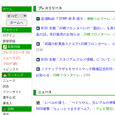
プレスリリース
チーム
起湘転結 ? 37MF 鈴木 雄斗
-
湘南ベルマーレ
-
8/15 京都『川崎フロンターレの「面白い」を
アカウント
金の話』先行販売のお知らせ
-
川崎フロンターレ
-
ログイン
新規登録
「武蔵小杉東急スクエア×川崎フロンターレ」
新着情報
21時
プレスリリース (1)
ニュース (7)
8/15 京都「スタジアムグルメ情報」について
-
ブログ (8)
ノクティプラザエキサイトマッチ開催記念8/15
トピックス
ランキング
お知らせ
-
川崎フロンターレ
-
21時
ニュース
試合
ファンサイト
ニュース
選手公式
「レベルが違う」「ペドリやん」元レアルの神童
著名人
SNS衝撃「ちょっとうますぎへん?」
-
テレビ朝日
日程
予定