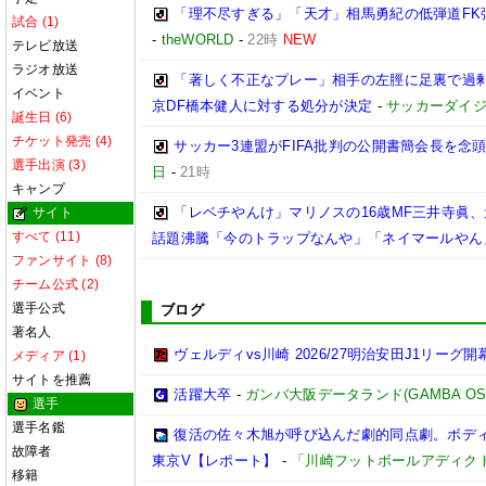
「理不尽すぎる」「天才」相馬勇紀の低弾道FK弾
試合 (1)
-
theWORLD
-
22時
NEW
テレビ放送
ラジオ放送
「著しく不正なプレー」相手の左脛に足裏で過剰
イベント
京DF橋本健人に対する処分が決定
-
サッカーダイジ
誕生日 (6)
チケット発売 (4)
サッカー3連盟がFIFA批判の公開書簡会長を念
選手出演 (3)
日
-
21時
キャンプ
「レベチやんけ」マリノスの16歳MF三井寺眞、
サイト
すべて (11)
話題沸騰「今のトラップなんや」「ネイマールやん
ファンサイト (8)
チーム公式 (2)
選手公式
ブログ
著名人
ヴェルディvs川崎 2026/27明治安田J1リーグ開
メディア (1)
サイトを推薦
活躍大卒
-
ガンバ大阪データランド(GAMBA OSAKA
選手
選手名鑑
復活の佐々木旭が呼び込んだ劇的同点劇。ボディブ
故障者
東京V【レポート】
-
「川崎フットボールアディク
移籍