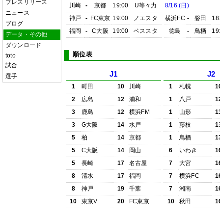
プレスリリース
川崎
-
京都
19:00
U等々力
8/16 (日)
ニュース
神戸
-
FC東京
19:00
ノエスタ
横浜FC
-
磐田
18
ブログ
福岡
-
C大阪
19:00
ベススタ
徳島
-
鳥栖
19
データ・その他
ダウンロード
順位表
toto
試合
J1
J2
選手
1
町田
10
川崎
1
札幌
1
2
広島
12
浦和
1
八戸
1
3
鹿島
12
横浜FM
1
山形
1
3
G大阪
14
水戸
1
藤枝
1
5
柏
14
京都
1
鳥栖
1
5
C大阪
14
岡山
6
いわき
1
5
長崎
17
名古屋
7
大宮
1
8
清水
17
福岡
7
横浜FC
1
8
神戸
19
千葉
7
湘南
1
10
東京V
20
FC東京
10
秋田
1