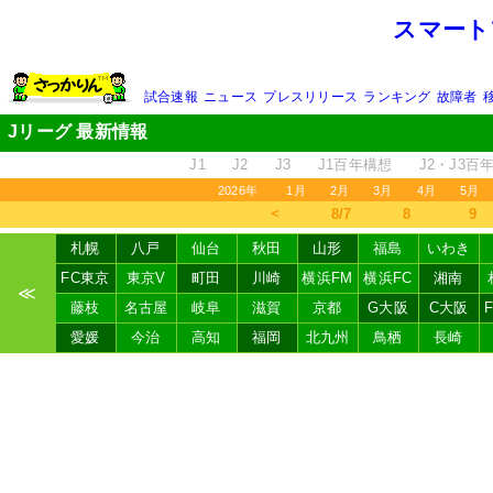
スマート
試合速報
ニュース
プレスリリース
ランキング
故障者
Jリーグ 最新情報
J1
J2
J3
J1百年構想
J2・J3百
2026年
1月
2月
3月
4月
5月
＜
8/7
8
9
札幌
八戸
仙台
秋田
山形
福島
いわき
FC東京
東京V
町田
川崎
横浜FM
横浜FC
湘南
≪
藤枝
名古屋
岐阜
滋賀
京都
G大阪
C大阪
愛媛
今治
高知
福岡
北九州
鳥栖
長崎