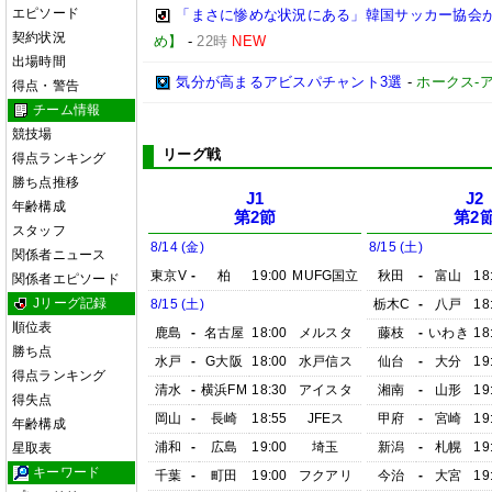
エピソード
「まさに惨めな状況にある」韓国サッカー協会
契約状況
め】
-
22時
NEW
出場時間
気分が高まるアビスパチャント3選
-
ホークス-ア
得点・警告
チーム情報
競技場
リーグ戦
得点ランキング
勝ち点推移
J1
J2
年齢構成
第2節
第2
スタッフ
8/14 (金)
8/15 (土)
関係者ニュース
東京V
-
柏
19:00
MUFG国立
秋田
-
富山
18
関係者エピソード
Jリーグ記録
8/15 (土)
栃木C
-
八戸
18
順位表
鹿島
-
名古屋
18:00
メルスタ
藤枝
-
いわき
18
勝ち点
水戸
-
G大阪
18:00
水戸信ス
仙台
-
大分
19
得点ランキング
清水
-
横浜FM
18:30
アイスタ
湘南
-
山形
19
得失点
岡山
-
長崎
18:55
JFEス
甲府
-
宮崎
19
年齢構成
浦和
-
広島
19:00
埼玉
新潟
-
札幌
19
星取表
キーワード
千葉
-
町田
19:00
フクアリ
今治
-
大宮
19