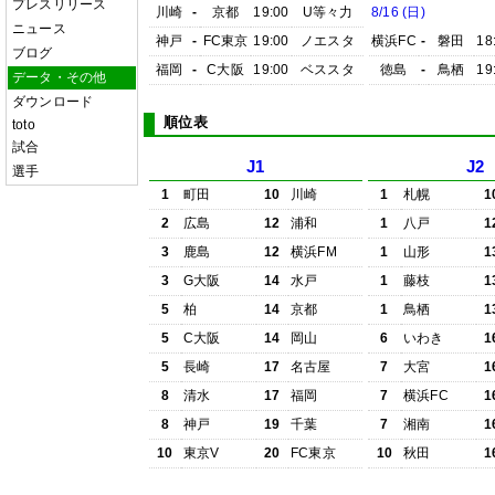
プレスリリース
川崎
-
京都
19:00
U等々力
8/16 (日)
ニュース
神戸
-
FC東京
19:00
ノエスタ
横浜FC
-
磐田
18
ブログ
福岡
-
C大阪
19:00
ベススタ
徳島
-
鳥栖
19
データ・その他
ダウンロード
順位表
toto
試合
J1
J2
選手
1
町田
10
川崎
1
札幌
1
2
広島
12
浦和
1
八戸
1
3
鹿島
12
横浜FM
1
山形
1
3
G大阪
14
水戸
1
藤枝
1
5
柏
14
京都
1
鳥栖
1
5
C大阪
14
岡山
6
いわき
1
5
長崎
17
名古屋
7
大宮
1
8
清水
17
福岡
7
横浜FC
1
8
神戸
19
千葉
7
湘南
1
10
東京V
20
FC東京
10
秋田
1