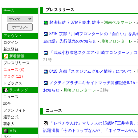
プレスリリース
チーム
起湘転結 ? 37MF 鈴木 雄斗
-
湘南ベルマーレ
-
8/15 京都『川崎フロンターレの「面白い」を
アカウント
金の話』先行販売のお知らせ
-
川崎フロンターレ
-
ログイン
新規登録
「武蔵小杉東急スクエア×川崎フロンターレ」
新着情報
21時
プレスリリース
ニュース (3)
8/15 京都「スタジアムグルメ情報」について
-
ブログ (12)
ノクティプラザエキサイトマッチ開催記念8/15
トピックス
ランキング
お知らせ
-
川崎フロンターレ
-
21時
ニュース
試合
ファンサイト
ニュース
選手公式
「レベチやんけ」マリノスの16歳MF三井寺眞、
著名人
話題沸騰「今のトラップなんや」「ネイマールやん
日程
予定