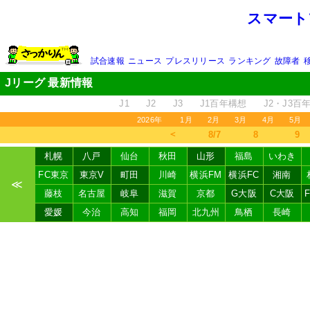
スマート
試合速報
ニュース
プレスリリース
ランキング
故障者
Jリーグ 最新情報
J1
J2
J3
J1百年構想
J2・J3百
2026年
1月
2月
3月
4月
5月
＜
8/7
8
9
札幌
八戸
仙台
秋田
山形
福島
いわき
FC東京
東京V
町田
川崎
横浜FM
横浜FC
湘南
≪
藤枝
名古屋
岐阜
滋賀
京都
G大阪
C大阪
愛媛
今治
高知
福岡
北九州
鳥栖
長崎