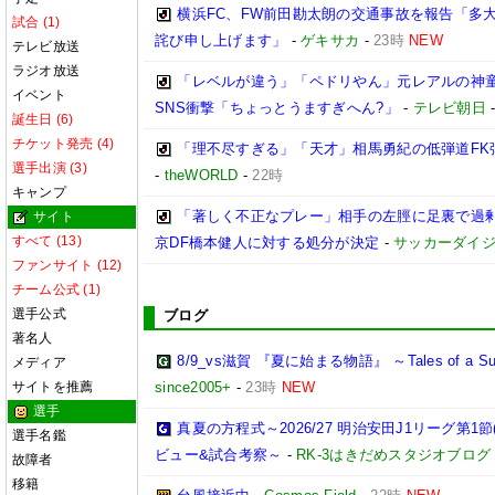
横浜FC、FW前田勘太朗の交通事故を報告「多
試合 (1)
詫び申し上げます」
-
ゲキサカ
-
23時
NEW
テレビ放送
ラジオ放送
「レベルが違う」「ペドリやん」元レアルの神童
イベント
SNS衝撃「ちょっとうますぎへん?」
-
テレビ朝日
誕生日 (6)
チケット発売 (4)
「理不尽すぎる」「天才」相馬勇紀の低弾道FK弾
選手出演 (3)
-
theWORLD
-
22時
キャンプ
「著しく不正なプレー」相手の左脛に足裏で過剰
サイト
すべて (13)
京DF橋本健人に対する処分が決定
-
サッカーダイジ
ファンサイト (12)
チーム公式 (1)
選手公式
ブログ
著名人
8/9_vs滋賀 『夏に始まる物語』 ～Tales of a Sum
メディア
サイトを推薦
since2005+
-
23時
NEW
選手
真夏の方程式～2026/27 明治安田J1リーグ第1節
選手名鑑
ビュー&試合考察～
-
RK-3はきだめスタジオブログ
故障者
移籍