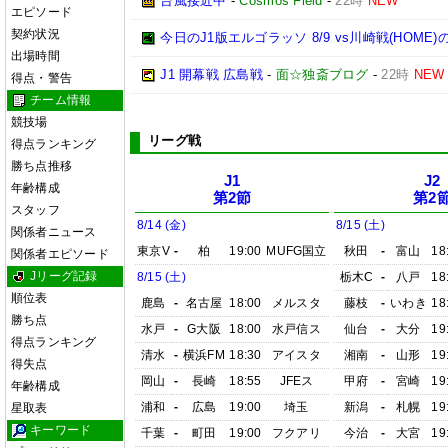
台風接近中
-
Cosmos Field
-
22時
NEW
エピソード
契約状況
今日のJ1版エルゴラッソ 8/9 vs川崎戦(HOM
出場時間
J1 開幕戦 広島戦
-
面☆独斎ブログ
-
22時
NEW
得点・警告
チーム情報
競技場
リーグ戦
得点ランキング
勝ち点推移
J1
J2
年齢構成
第2節
第2
スタッフ
8/14 (金)
8/15 (土)
関係者ニュース
東京V
-
柏
19:00
MUFG国立
秋田
-
富山
18
関係者エピソード
Jリーグ記録
8/15 (土)
栃木C
-
八戸
18
順位表
鹿島
-
名古屋
18:00
メルスタ
藤枝
-
いわき
18
勝ち点
水戸
-
G大阪
18:00
水戸信ス
仙台
-
大分
19
得点ランキング
清水
-
横浜FM
18:30
アイスタ
湘南
-
山形
19
得失点
岡山
-
長崎
18:55
JFEス
甲府
-
宮崎
19
年齢構成
浦和
-
広島
19:00
埼玉
新潟
-
札幌
19
星取表
キーワード
千葉
-
町田
19:00
フクアリ
今治
-
大宮
19